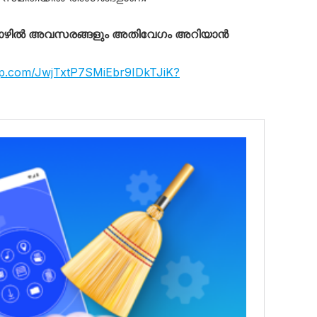
തൊഴിൽ അവസരങ്ങളും അതിവേഗം അറിയാൻ
app.com/JwjTxtP7SMiEbr9IDkTJiK?