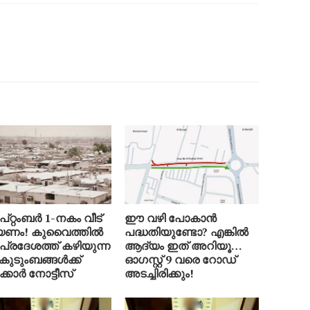
്റ്റംബർ 1-നകം വീട്
ഈ വഴി പോകാൻ
യണം! കുവൈത്തിൽ
പദ്ധതിയുണ്ടോ? എങ്കിൽ
്രദേശത്ത് കഴിയുന്ന
ആദ്യം ഇത് അറിയൂ…
 കുടുംബങ്ങൾക്ക്
ഓഗസ്റ്റ് 9 വരെ റോഡ്
്കാർ നോട്ടീസ്
അടച്ചിരിക്കും!