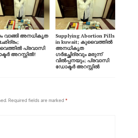
 വാങ്ങി അനധികൃത
Supplying Abortion Pills
ഛിദ്രം;
​in kuwait; കുവൈത്തിൽ
ൈത്തിൽ പ്രവാസി
അനധികൃത
്ടർ അറസ്റ്റിൽ!
ഗർഭച്ഛിദ്രവും മരുന്ന്
വിൽപ്പനയും; പ്രവാസി
ഡോക്ടർ അറസ്റ്റിൽ
hed.
Required fields are marked
*