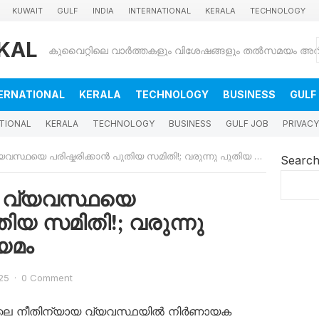
KUWAIT
GULF
INDIA
INTERNATIONAL
KERALA
TECHNOLOGY
KAL
ERNATIONAL
KERALA
TECHNOLOGY
BUSINESS
GULF
TIONAL
KERALA
TECHNOLOGY
BUSINESS
GULF JOB
PRIVACY
ഥയെ പരിഷ്കരിക്കാൻ പുതിയ സമിതി!; വരുന്നു പുതിയ ശിക്ഷാനിയമം
Searc
മ വ്യവസ്ഥയെ
തിയ സമിതി!; വരുന്നു
യമം
25
·
0 Comment
്തിലെ നീതിന്യായ വ്യവസ്ഥയിൽ നിർണായക