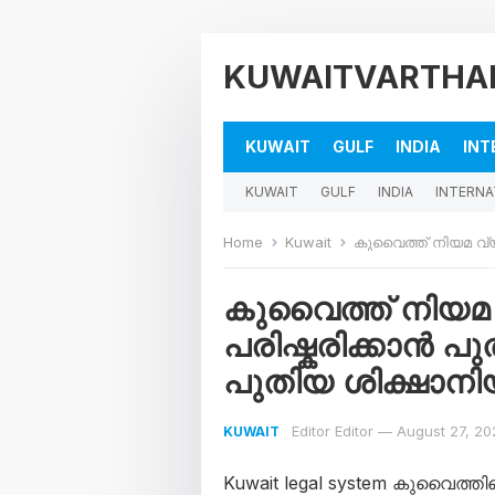
KUWAITVARTHA
KUWAIT
GULF
INDIA
INT
KUWAIT
GULF
INDIA
INTERNA
Home
Kuwait
കുവൈത്ത് നിയമ വ്യവസ്
കുവൈത്ത് നിയ
പരിഷ്കരിക്കാൻ പു
പുതിയ ശിക്ഷാനി
Editor Editor
—
August 27, 20
KUWAIT
Kuwait legal system കുവൈത