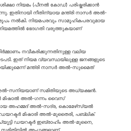
്തെ ശിക്ഷാ നിയമം (പീനൽ കോഡ്) പരിഷ്കരിക്കാൻ
ുന്നു. ഇതിനായി നീതിന്യായ മന്ത്രി നാസർ അൽ-
് രൂപം നൽകി. നിയമപരവും സാമൂഹികപരവുമായ
ലെ നിയമത്തിൽ ഭേദഗതി വരുത്തുകയാണ്
ിർമ്മാണം നവീകരിക്കുന്നതിനുള്ള വലിയ
പടി. ഇത് നിയമ വ്യവസ്ഥയിലുള്ള ജനങ്ങളുടെ
ായിക്കുമെന്ന് മന്ത്രി നാസർ അൽ-സുമൈത്
 അൽ-സനിയയാണ് സമിതിയുടെ അധ്യക്ഷൻ.
 മിഷാൽ അൽ-ഗന്നം വൈസ്
ാരായ അഹമ്മദ് അൽ-സദ്ര, കൊമേഴ്‌സ്യൽ
യറക്ടർ മിഷാരി അൽ-മുതൈരി, പബ്ലിക്
്യൂട്ടി ഡയറക്ടർ ഇബ്രാഹിം അൽ-മുനൈ,
ും സമിതിയിൽ അംഗങ്ങളാണ്.