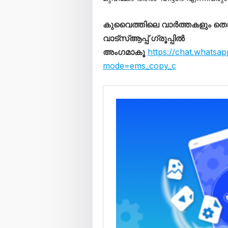
കുവൈത്തിലെ വാർത്തകളും 
വാട്സ്ആപ്പ് ഗ്രൂപ്പിൽ
അംഗമാകൂ
https://chat.whats
mode=ems_copy_c