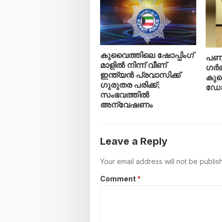
കുവൈത്തിലെ ഷോപ്പിംഗ്
പണം
മാളിൽ നിന്ന് വീണ്
ഗർഭ
ഇന്ത്യൻ പ്രവാസിക്ക്
കുവ
ഗുരുതര പരിക്ക്;
ഡോക
സംഭവത്തിൽ
അന്വേഷണം
Leave a Reply
Your email address will not be publis
Comment
*