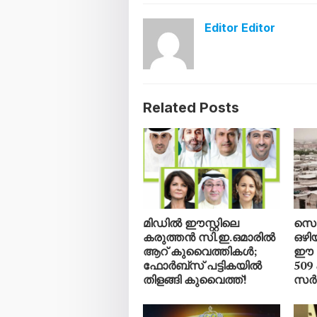
Editor Editor
Related Posts
മിഡിൽ ഈസ്റ്റിലെ
സെപ
കരുത്തൻ സി.ഇ.ഒമാരിൽ
ഒഴി
ആറ് കുവൈത്തികൾ;
ഈ പ
ഫോർബ്സ് പട്ടികയിൽ
509
തിളങ്ങി കുവൈത്ത്!
സർക