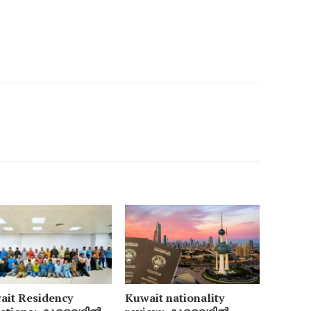
ait Residency
Kuwait nationality