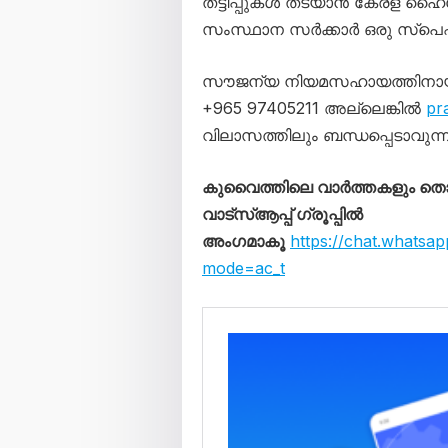
തട്ടിപ്പുകൾ തടയാൻ കേരള ഹൈ
സംസ്ഥാന സർക്കാർ ഒരു സ്പെഷ്
സൗജന്യ നിയമസഹായത്തിനായി ബ
+965 97405211 അല്ലെങ്കിൽ
pr
വിലാസത്തിലും ബന്ധപ്പെടാവുന്
കുവൈത്തിലെ വാർത്തകളും 
വാട്സ്ആപ്പ് ഗ്രൂപ്പിൽ
അംഗമാകൂ
https://chat.wha
mode=ac_t