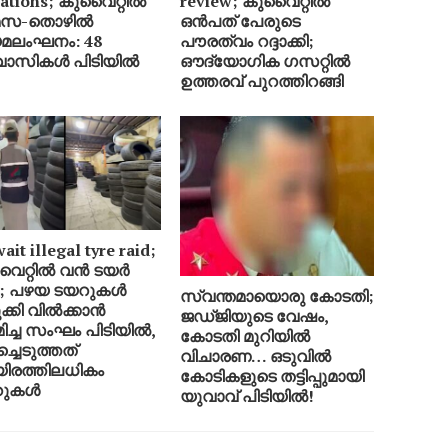
lations; കുവൈറ്റിൽ
review; കുവൈറ്റിൽ
മസ-തൊഴിൽ
ഒൻപത് പേരുടെ
മലംഘനം: 48
പൗരത്വം റദ്ദാക്കി;
വാസികൾ പിടിയിൽ
ഔദ്യോഗിക ഗസറ്റിൽ
ഉത്തരവ് പുറത്തിറങ്ങി
it illegal tyre raid;
ൈറ്റിൽ വൻ ടയർ
്ട; പഴയ ടയറുകൾ
സ്വന്തമായൊരു കോടതി;
ക്കി വിൽക്കാൻ
ജഡ്ജിയുടെ വേഷം,
മിച്ച സംഘം പിടിയിൽ,
കോടതി മുറിയിൽ
ച്ചെടുത്തത്
വിചാരണ… ഒടുവിൽ
രത്തിലധികം
കോടികളുടെ തട്ടിപ്പുമായി
റുകൾ
യുവാവ് പിടിയിൽ!