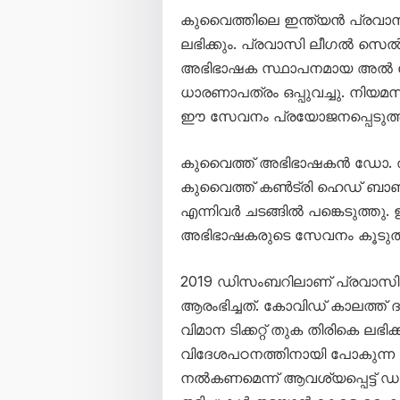
കുവൈത്തിലെ ഇന്ത്യൻ പ്രവാ
ലഭിക്കും. പ്രവാസി ലീഗൽ സെൽ
അഭിഭാഷക സ്ഥാപനമായ അൽ ദ
ധാരണാപത്രം ഒപ്പുവച്ചു. നിയ
ഈ സേവനം പ്രയോജനപ്പെടുത്ത
കുവൈത്ത് അഭിഭാഷകൻ ഡോ. ത
കുവൈത്ത് കൺട്രി ഹെഡ് ബാബു 
എന്നിവർ ചടങ്ങിൽ പങ്കെടുത്
അഭിഭാഷകരുടെ സേവനം കൂടുതൽ ഇ
2019 ഡിസംബറിലാണ് പ്രവാസ
ആരംഭിച്ചത്. കോവിഡ് കാലത്ത് ദ
വിമാന ടിക്കറ്റ് തുക തിരികെ ലഭ
വിദേശപഠനത്തിനായി പോകുന്ന 
നൽകണമെന്ന് ആവശ്യപ്പെട്ട