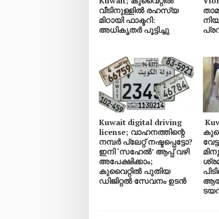
Kuwait; കുവൈറ്റിൽ
Vio
വീടിനുള്ളിൽ രഹസ്യ
താ
മിഠായി ഫാക്ടറി:
നിയ
അധികൃതർ പൂട്ടിച്ചു
പ്ര
Kuwait digital driving
Kuwa
license; വാഹനത്തിന്റെ
കുവ
നമ്പര്‍ പ്ലേറ്റ് നഷ്ടപ്പെട്ടോ?
വേട
ഇനി ‘സഹേൽ’ ആപ്പ് വഴി
മിനു
അപേക്ഷിക്കാം;
ശ്ര
കുവൈറ്റിൽ പുതിയ
പിടി
ഡിജിറ്റൽ സേവനം ഉടൻ
ആയി
ടയ