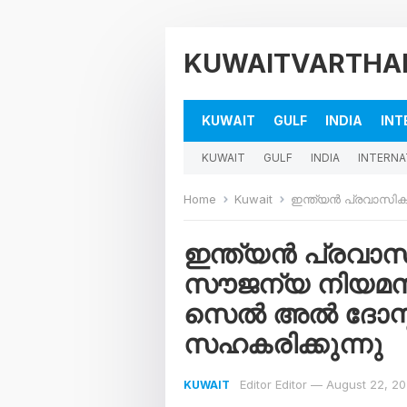
KUWAITVARTHA
KUWAIT
GULF
INDIA
INT
KUWAIT
GULF
INDIA
INTERNA
Home
Kuwait
ഇന്ത്യൻ പ്രവാസികൾക്ക് കുവൈത്
ഇന്ത്യൻ പ്രവാ
സൗജന്യ നിയമസ
സെൽ അൽ ദോസ്തൗ
സഹകരിക്കുന്നു
Editor Editor
—
August 22, 2
KUWAIT