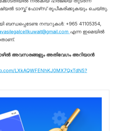
ക്കോടതിയിൽ നൽകിയ ഹർജിയെ തുടർന്ന്
യൽ ടാസ്ക് ഫോഴ്‌സ് രൂപീകരിക്കുകയും ചെയ്തു.
ന്ധപ്പെടേണ്ട നമ്പറുകൾ: +965 41105354,
avasilegalcellkuwait@gmail.com
എന്ന ഇമെയിൽ
നതാണ്.
തൊഴിൽ അവസരങ്ങളും അതിവേഗം അറിയാൻ
tsapp.com/LXkAQWFENhKJ0MX7QxTdN5?