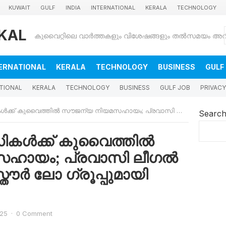
KUWAIT
GULF
INDIA
INTERNATIONAL
KERALA
TECHNOLOGY
KAL
ERNATIONAL
KERALA
TECHNOLOGY
BUSINESS
GULF
TIONAL
KERALA
TECHNOLOGY
BUSINESS
GULF JOB
PRIVACY
തിൽ സൗജന്യ നിയമസഹായം; പ്രവാസി ലീഗൽ സെൽ അൽ ദോസ്തൗർ ലോ ഗ്രൂപ്പുമായി സഹകരിക്കുന്നു
Searc
സികൾക്ക് കുവൈത്തിൽ
ഹായം; പ്രവാസി ലീഗൽ
ർ ലോ ഗ്രൂപ്പുമായി
025
·
0 Comment