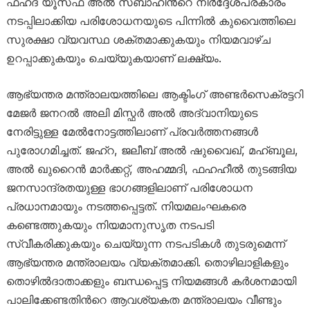
ഫഹദ് യൂസഫ് അൽ സബാഹിൻറെ നിർദ്ദേശപ്രകാരം
നടപ്പിലാക്കിയ പരിശോധനയുടെ പിന്നിൽ കുവൈത്തിലെ
സുരക്ഷാ വ്യവസ്ഥ ശക്തമാക്കുകയും നിയമവാഴ്ച
ഉറപ്പാക്കുകയും ചെയ്യുകയാണ് ലക്ഷ്യം.
ആഭ്യന്തര മന്ത്രാലയത്തിലെ ആക്ടിംഗ് അണ്ടർസെക്രട്ടറി
മേജർ ജനറൽ അലി മിസ്ഫർ അൽ അദ്വാനിയുടെ
നേരിട്ടുള്ള മേൽനോട്ടത്തിലാണ് പ്രവർത്തനങ്ങൾ
പുരോഗമിച്ചത്. ജഹ്റ, ജലീബ് അൽ ഷുവൈഖ്, മഹ്ബൂല,
അൽ ഖുറൈൻ മാർക്കറ്റ്, അഹമ്മദി, ഫഹഹീൽ തുടങ്ങിയ
ജനസാന്ദ്രതയുള്ള ഭാഗങ്ങളിലാണ് പരിശോധന
പ്രധാനമായും നടത്തപ്പെട്ടത്. നിയമലംഘകരെ
കണ്ടെത്തുകയും നിയമാനുസൃത നടപടി
സ്വീകരിക്കുകയും ചെയ്യുന്ന നടപടികൾ തുടരുമെന്ന്
ആഭ്യന്തര മന്ത്രാലയം വ്യക്തമാക്കി. തൊഴിലാളികളും
തൊഴിൽദാതാക്കളും ബന്ധപ്പെട്ട നിയമങ്ങൾ കർശനമായി
പാലിക്കേണ്ടതിൻറെ ആവശ്യകത മന്ത്രാലയം വീണ്ടും