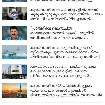
കുവൈത്തിൽ കടം തിരിച്ചടച്ചില്ലെങ്കിൽ
കുരുക്ക് മുറുകും; ഒരു മാസത്തിൽ 83,000-
ത്തിലധികം സ്വത്ത് പിടിച്ചെടുക്കൽ
നടപടികൾ!
“പാർക്കിലെ ബെഞ്ചിൽ
ഉറങ്ങുകയാണെന്ന് കരുതി…ഒടുവിൽ
അറിഞ്ഞത് ഒരു പ്രവാസിയുടെ
അവസാന യാത്ര; ഏഴ് വർഷം
യുഎഇയിലെ തെരുവിൽ; ‘വാപ്പയെ
കുവൈത്തിൽ ബോട്ടുകൾക്കും ജെറ്റ്
കാണണം’ എന്ന് കണ്ണീരോടെ മകൾ
സ്കികൾക്കും പുതിയ ലൈസൻസ് ഫീസ്;
ഔദ്യോഗിക വിജ്ഞാപനം പുറത്തിറങ്ങി
Kuwait Food Security; ഭക്ഷ്യ സുരക്ഷ
ഉറപ്പാക്കാൻ കുവൈറ്റിൽ കർശന
നിർദ്ദേശം: ബാക്കപ്പ് ജനറേറ്ററുകൾ
നിർബന്ധമാക്കി
കുവൈത്തിൽ 425 പ്രവാസികളുടെ
താമസ വിലാസങ്ങൾ റദ്ദാക്കി; 30
ദിവസത്തിനകം പുതുക്കിയില്ലെങ്കിൽ പിഴ