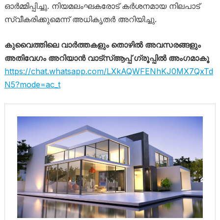
ഓർമ്മിപ്പിച്ചു. നിയമലംഘകരോട് കർശനമായ നിലപാട്
സ്വീകരിക്കുമെന്ന് അധികൃതർ അറിയിച്ചു.
കുവൈത്തിലെ വാർത്തകളും തൊഴിൽ അവസരങ്ങളും
അതിവേഗം അറിയാൻ വാട്സ്ആപ്പ് ഗ്രൂപ്പിൽ അംഗമാകൂ
https://chat.whatsapp.com/LXkAQWFENhKJ0MX7QxTd
N5?mode=ac_t