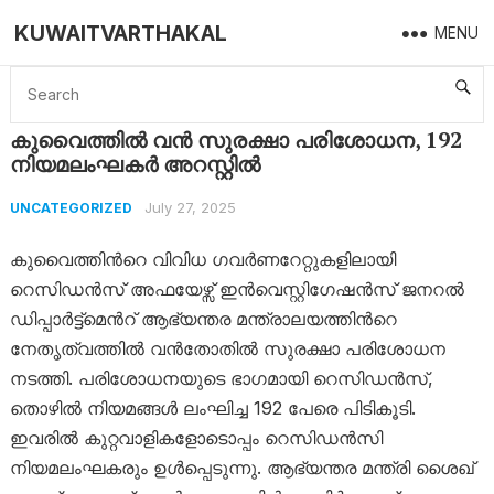
KUWAITVARTHAKAL
MENU
Home
Uncategorized
കുവൈത്തിൽ വൻ സുരക്ഷാ പരിശോധന, 192 നിയമലംഘകർ അറസ്റ്റിൽ
കുവൈത്തിൽ വൻ സുരക്ഷാ പരിശോധന, 192
നിയമലംഘകർ അറസ്റ്റിൽ
July 27, 2025
UNCATEGORIZED
കുവൈത്തിൻറെ വിവിധ ഗവർണറേറ്റുകളിലായി
റെസിഡൻസ് അഫയേഴ്സ് ഇൻവെസ്റ്റിഗേഷൻസ് ജനറൽ
ഡിപ്പാർട്ട്‌മെൻറ് ആഭ്യന്തര മന്ത്രാലയത്തിൻറെ
നേതൃത്വത്തിൽ വൻതോതിൽ സുരക്ഷാ പരിശോധന
നടത്തി. പരിശോധനയുടെ ഭാഗമായി റെസിഡൻസ്,
തൊഴിൽ നിയമങ്ങൾ ലംഘിച്ച 192 പേരെ പിടികൂടി.
ഇവരിൽ കുറ്റവാളികളോടൊപ്പം റെസിഡൻസി
നിയമലംഘകരും ഉൾപ്പെടുന്നു. ആഭ്യന്തര മന്ത്രി ശൈഖ്