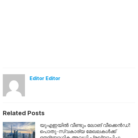
Editor Editor
Related Posts
യുഎഇയിൽ വീണ്ടും ലോങ് വീക്കെൻഡ്!
പൊതു-സ്വകാര്യ മേഖലകൾക്ക്
ഔദ്യോഗിക അവധി പ്രഖ്യാപിച്ചു