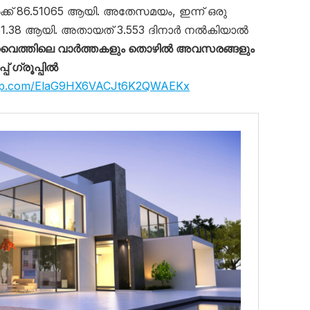
്ക് 86.51065 ആയി. അതേസമയം, ഇന്ന് ഒരു
 281.38 ആയി. അതായത് 3.553 ദിനാർ നൽകിയാൽ
ൈത്തിലെ വാർത്തകളും തൊഴിൽ അവസരങ്ങളും
 ഗ്രൂപ്പിൽ
sapp.com/ElaG9HX6VACJt6K2QWAEKx