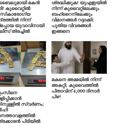
ബൈലുമായി മകൻ
ശ്രദ്ധിക്കുക! യുഎഇയിൽ
ങി! കുവൈറ്റിൽ
നിന്ന് കുവൈറ്റിലേക്കും
നസികാരോഗ്യ
ബഹ്‌റൈനിലേക്കും
ദ്രത്തിൽ നിന്ന്
വിമാനങ്ങൾ റദ്ദാക്കി;
ിപ്പോയ യുവാവിനായി
പുതിയ വിവരങ്ങൾ
ീസ് തിരച്ചിൽ
ഇങ്ങനെ
മകനെ അമ്മയിൽ നിന്ന്
അകറ്റി; കുവൈത്തിൽ
പിതാവിന് 4,000 ദിനാർ
റ്റംസിനെ
പിഴ!
ിപ്പിക്കാൻ
ിനുള്ളിൽ സ്വർണം;
ഹി
ാനത്താവളത്തിൽ
്രക്കാരൻ പിടിയിൽ