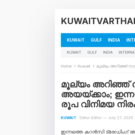
KUWAITVARTHA
KUWAIT
GULF
INDIA
INT
KUWAIT
GULF
INDIA
INTERNA
Home
Kuwait
മൂല്യം അറിഞ്ഞ് നാട്ടിലേക്
മൂല്യം അറിഞ്ഞ് ന
അയയ്ക്കാം; ഇന്ന
രൂപ വിനിമയ നിരക
Editor Editor
—
July 27, 2025
KUWAIT
ഇന്നത്തെ കറൻസി ട്രേഡിംഗ് 