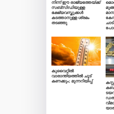
നിന്ന് ഈ രാജ്യത്തേയ്ക്ക്
മൊ
സബ്സിഡിയുള്ള
മുങ്
ഭക്ഷ്യവസ്തുക്കൾ
മാ
കടത്താനുള്ള ശ്രമം
കേന്
തടഞ്ഞു
ചാട
പോല
കുവൈറ്റിൽ
വാരാന്ത്യത്തിൽ ചൂട്
കണക്കും; മുന്നറിയിപ്പ്
കസ്
കബള
ടയറ
ഡൽ
വിമ
യാത