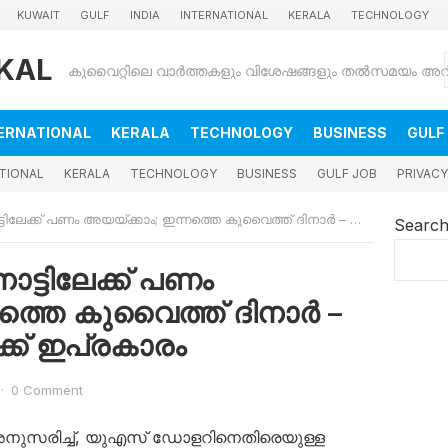
KUWAIT
GULF
INDIA
INTERNATIONAL
KERALA
TECHNOLOGY
KAL
ERNATIONAL
KERALA
TECHNOLOGY
BUSINESS
GULF
TIONAL
KERALA
TECHNOLOGY
BUSINESS
GULF JOB
PRIVACY
ക് പണം അയയ്ക്കാം; ഇന്നത്തെ കുവൈത്ത് ദിനാർ – രൂപ വിനിമയ നിരക്ക് ഇപ്രകാരം
Searc
ാട്ടിലേക്ക് പണം
ത്തെ കുവൈത്ത് ദിനാർ –
്ക് ഇപ്രകാരം
·
0 Comment
അനുസരിച്ച്, യുഎസ് ഡോളറിനെതിരെയുള്ള