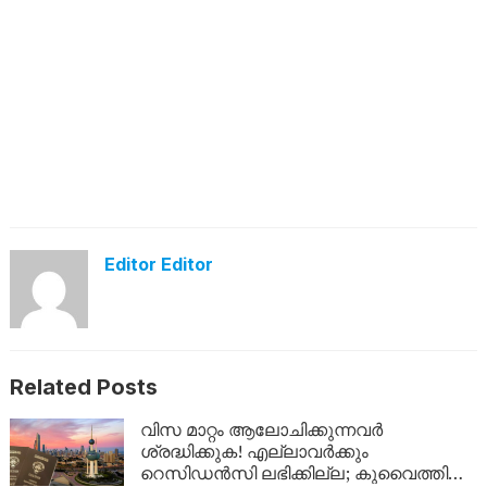
Editor Editor
Related Posts
വിസ മാറ്റം ആലോചിക്കുന്നവർ
ശ്രദ്ധിക്കുക! എല്ലാവർക്കും
റെസിഡൻസി ലഭിക്കില്ല; കുവൈത്തിന്റെ