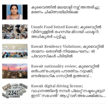
നിർണായക വിശദീകരണം
കുവൈത്തിൽ മലയാളി നഴ്സ് അന്തരിച്ചു;
മരണം ചികിത്സയിലിരിക്കെ
Unsafe Food Seized Kuwait; കുവൈറ്റിൽ
വീടിനുള്ളിൽ രഹസ്യ മിഠായി ഫാക്ടറി:
അധികൃതർ പൂട്ടിച്ചു
Kuwait Residency Violations; കുവൈറ്റിൽ
താമസ-തൊഴിൽ നിയമലംഘനം: 48
പ്രവാസികൾ പിടിയിൽ
Kuwait nationality review; കുവൈറ്റിൽ
ഒൻപത് പേരുടെ പൗരത്വം റദ്ദാക്കി;
ഔദ്യോഗിക ഗസറ്റിൽ ഉത്തരവ്
പുറത്തിറങ്ങി
Kuwait digital driving license;
വാഹനത്തിന്റെ നമ്പര്‍ പ്ലേറ്റ് നഷ്ടപ്പെട്ടോ?
ഇനി ‘സഹേൽ’ ആപ്പ് വഴി അപേക്ഷിക്കാം;
കുവൈറ്റിൽ പുതിയ ഡിജിറ്റൽ സേവനം
ഉടൻ