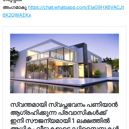
അംഗമാകൂ
https://chat.whatsapp.com/ElaG9HX6VACJt
6K2QWAEKx