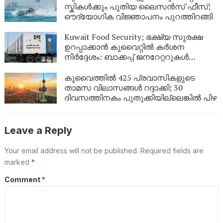
കാണണം’ എന്ന് കണ്ണീരോടെ മകൾ
സ്കികൾക്കും പുതിയ ലൈസൻസ് ഫീസ്;
ഔദ്യോഗിക വിജ്ഞാപനം പുറത്തിറങ്ങി
Kuwait Food Security; ഭക്ഷ്യ സുരക്ഷ
ഉറപ്പാക്കാൻ കുവൈറ്റിൽ കർശന
നിർദ്ദേശം: ബാക്കപ്പ് ജനറേറ്ററുകൾ
നിർബന്ധമാക്കി
കുവൈത്തിൽ 425 പ്രവാസികളുടെ
താമസ വിലാസങ്ങൾ റദ്ദാക്കി; 30
ദിവസത്തിനകം പുതുക്കിയില്ലെങ്കിൽ പിഴ
Leave a Reply
Your email address will not be published.
Required fields are
marked
*
Comment
*