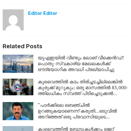
Editor Editor
Related Posts
യുഎഇയിൽ വീണ്ടും ലോങ് വീക്കെൻഡ്!
പൊതു-സ്വകാര്യ മേഖലകൾക്ക്
ഔദ്യോഗിക അവധി പ്രഖ്യാപിച്ചു
കുവൈത്തിൽ കടം തിരിച്ചടച്ചില്ലെങ്കിൽ
കുരുക്ക് മുറുകും; ഒരു മാസത്തിൽ 83,000-
ത്തിലധികം സ്വത്ത് പിടിച്ചെടുക്കൽ
നടപടികൾ!
“പാർക്കിലെ ബെഞ്ചിൽ
ഉറങ്ങുകയാണെന്ന് കരുതി…ഒടുവിൽ
അറിഞ്ഞത് ഒരു പ്രവാസിയുടെ
അവസാന യാത്ര; ഏഴ് വർഷം
യുഎഇയിലെ തെരുവിൽ; ‘വാപ്പയെ
കുവൈത്തിൽ ബോട്ടുകൾക്കും ജെറ്റ്