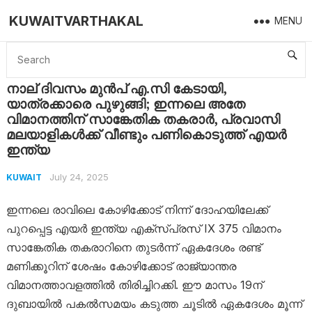
KUWAITVARTHAKAL
MENU
Home
Kuwait
നാല് ദിവസം മുൻപ് എ.സി കേടായി, യാത്രക്കാരെ പുഴുങ്ങി; ഇന്നലെ അതേ വിമാനത്തിന് സാങ്കേതിക തകരാർ, പ്രവാസി മലയാളികൾക്ക് വീണ്ടും പണികൊടുത്ത് എയർ ഇന്ത്യ
നാല് ദിവസം മുൻപ് എ.സി കേടായി,
യാത്രക്കാരെ പുഴുങ്ങി; ഇന്നലെ അതേ
വിമാനത്തിന് സാങ്കേതിക തകരാർ, പ്രവാസി
മലയാളികൾക്ക് വീണ്ടും പണികൊടുത്ത് എയർ
ഇന്ത്യ
July 24, 2025
KUWAIT
ഇന്നലെ രാവിലെ കോഴിക്കോട് നിന്ന് ദോഹയിലേക്ക്
പുറപ്പെട്ട എയർ ഇന്ത്യ എക്സ്പ്രസ് IX 375 വിമാനം
സാങ്കേതിക തകരാറിനെ തുടർന്ന് ഏകദേശം രണ്ട്
മണിക്കൂറിന് ശേഷം കോഴിക്കോട് രാജ്യാന്തര
വിമാനത്താവളത്തിൽ തിരിച്ചിറക്കി. ഈ മാസം 19ന്
ദുബായിൽ പകൽസമയം കടുത്ത ചൂടിൽ ഏകദേശം മൂന്ന്