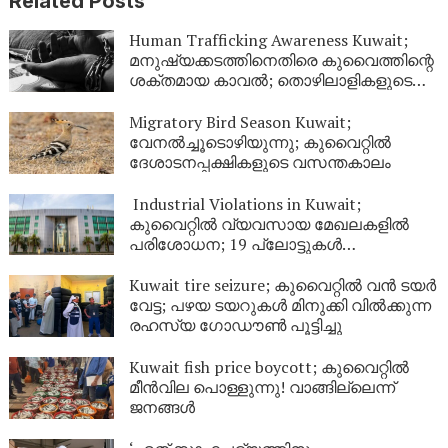
Related Posts
Human Trafficking Awareness Kuwait;
മനുഷ്യക്കടത്തിനെതിരെ കുവൈത്തിന്റെ
ശക്തമായ കാവൽ; തൊഴിലാളികളുടെ
അവകാശ സംരക്ഷണത്തിന് ഊന്നൽ
Migratory Bird Season Kuwait;
വേനൽച്ചൂടൊഴിയുന്നു; കുവൈറ്റിൽ
ദേശാടനപ്പക്ഷികളുടെ വസന്തകാലം
Industrial Violations in Kuwait;
കുവൈറ്റിൽ വ്യവസായ മേഖലകളിൽ
പരിശോധന; 19 പ്ലോട്ടുകൾ
അടച്ചുപൂട്ടാൻ ഉത്തരവിട്ടു
Kuwait tire seizure; കുവൈറ്റിൽ വൻ ടയർ
വേട്ട; പഴയ ടയറുകൾ മിനുക്കി വിൽക്കുന്ന
രഹസ്യ ഗോഡൗൺ പൂട്ടിച്ചു
Kuwait fish price boycott; കുവൈറ്റിൽ
മീൻവില പൊള്ളുന്നു! വാങ്ങില്ലെന്ന്
ജനങ്ങൾ