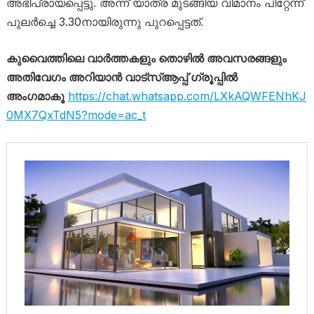
അഭിപ്രായപ്പെട്ടു. അന്ന് യാത്ര മുടങ്ങിയ വിമാനം പിറ്റേന്ന്
പുലർച്ചെ 3.30നായിരുന്നു പുറപ്പെട്ടത്.
കുവൈത്തിലെ വാർത്തകളും തൊഴിൽ അവസരങ്ങളും
അതിവേഗം അറിയാൻ വാട്സ്ആപ്പ് ഗ്രൂപ്പിൽ
അംഗമാകൂ
https://chat.whatsapp.com/LXkAQWFENhKJ
0MX7QxTdN5?mode=ac_t