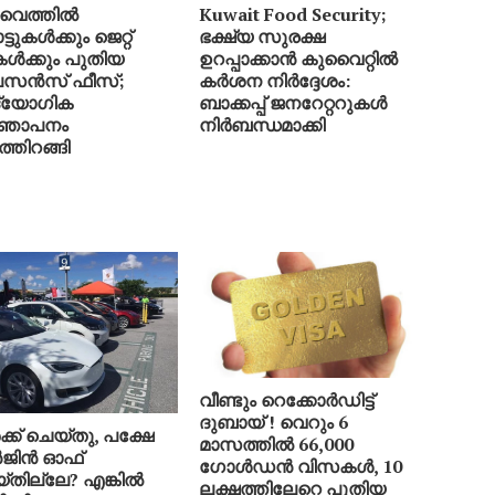
വൈത്തിൽ
Kuwait Food Security;
ടുകൾക്കും ജെറ്റ്
ഭക്ഷ്യ സുരക്ഷ
ികൾക്കും പുതിയ
ഉറപ്പാക്കാൻ കുവൈറ്റിൽ
സൻസ് ഫീസ്;
കർശന നിർദ്ദേശം:
്യോഗിക
ബാക്കപ്പ് ജനറേറ്ററുകൾ
്ഞാപനം
നിർബന്ധമാക്കി
്തിറങ്ങി
വീണ്ടും റെക്കോർഡിട്ട്
ദുബായ് ! വെറും 6
്ക് ചെയ്തു, പക്ഷേ
മാസത്തിൽ 66,000
ജിൻ ഓഫ്
ഗോൾഡൻ വിസകൾ, 10
്തില്ലേ? എങ്കിൽ
ലക്ഷത്തിലേറെ പുതിയ