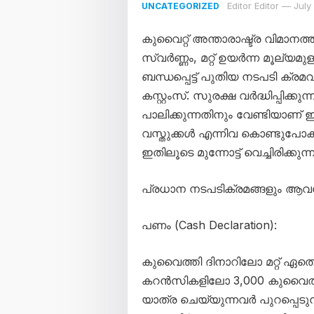
Editor Editor
—
July
UNCATEGORIZED
കുവൈറ്റ് അന്താരാഷ്ട്ര വിമാന
സ്വർണ്ണം, മറ്റ് ഉയർന്ന മൂല്യ
ബന്ധപ്പെട്ട് പുതിയ നടപടി ക്
കസ്റ്റംസ്. സുരക്ഷ വർദ്ധിപ്പിക്
പാലിക്കുന്നതിനും വേണ്ടിയാണ് ഈ
വസ്തുക്കൾ എന്നിവ കൊണ്ടുപോ
ഇതിലൂടെ മുന്നോട്ട് വെച്ചിരിക്കുന്ന
പ്രധാന നടപടിക്രമങ്ങളും ആ
പണം (Cash Declaration):
കുവൈത്തി ദിനാറിലോ മറ്റ് ഏതെ
കറൻസികളിലോ 3,000 കുവൈത
യാത്ര ചെയ്യുന്നവർ പുറപ്പെടുന