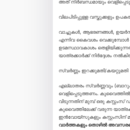
അത് നിർബന്ധമായും വെളിപ്പെട
വിലപിടിപ്പുള്ള വസ്തുക്കളും ഉപക
വാച്ചുകൾ, ആഭരണങ്ങൾ, ഉയർന്
എന്നിവ കൈവശം വെക്കുമ്പ
ഉടമസ്ഥാവകാശം തെളിയിക്കുന
യാത്രക്കാർക്ക് നിർദ്ദേശം നൽകിയിട
സ്വർണ്ണം ഇറക്കുമതി/കയറ്റുമതി (
എല്ലാതരം സ്വർണ്ണവും (ബാറ
വെളിപ്പെടുത്തണം. കുവൈത്തിൽ ന
വിടുന്നതിന് മുമ്പ് ഒരു കസ്റ്റം
കുവൈത്തിലേക്ക് വരുന്ന യാത്ര
ഇൻവോയ്‌സുകളും കസ്റ്റംസിന് മ
വാർത്തകളും തൊഴിൽ അവസരങ്ങള