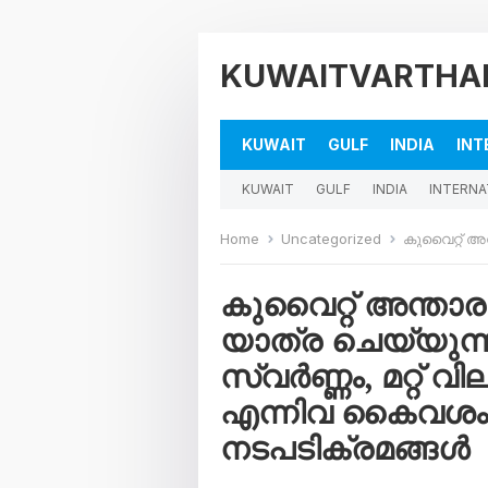
KUWAITVARTHA
KUWAIT
GULF
INDIA
INT
KUWAIT
GULF
INDIA
INTERNA
Home
Uncategorized
കുവൈറ്റ് അന്താരാഷ്ട്ര വിമാനത്
കുവൈറ്റ് അന്താര
യാത്ര ചെയ്യുന്ന
സ്വർണ്ണം, മറ്റ് വി
എന്നിവ കൈവശം വ
നടപടിക്രമങ്ങൾ