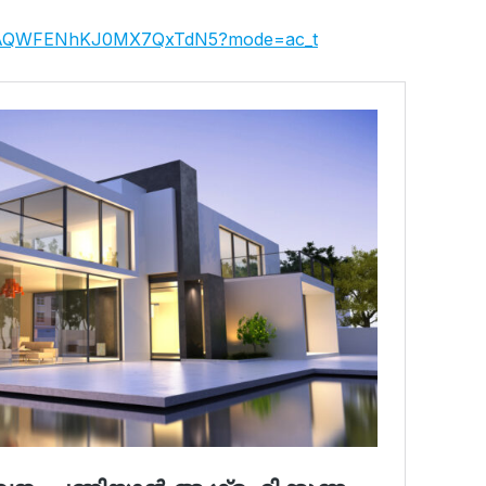
LXkAQWFENhKJ0MX7QxTdN5?mode=ac_t