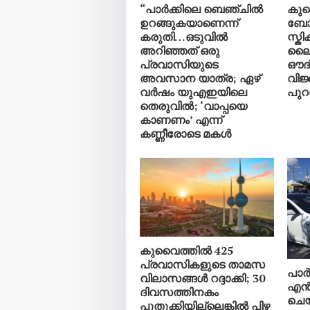
“പാർക്കിലെ ബെഞ്ചിൽ
കു
ഉറങ്ങുകയാണെന്ന്
ബോട്
കരുതി…ഒടുവിൽ
സ്ക
അറിഞ്ഞത് ഒരു
ലൈ
പ്രവാസിയുടെ
ഔദ
അവസാന യാത്ര; ഏഴ്
വിജ
വർഷം യുഎഇയിലെ
പുറത
തെരുവിൽ; ‘വാപ്പയെ
കാണണം’ എന്ന്
കണ്ണീരോടെ മകൾ
കുവൈത്തിൽ 425
പ്രവാസികളുടെ താമസ
പാർക
വിലാസങ്ങൾ റദ്ദാക്കി; 30
എൻ
ദിവസത്തിനകം
ചെയ
പുതുക്കിയില്ലെങ്കിൽ പിഴ