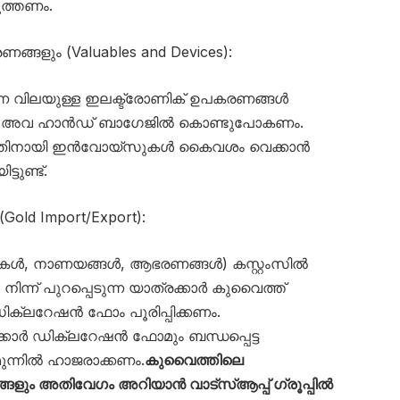
ുത്തണം.
രണങ്ങളും (Valuables and Devices):
ന വിലയുള്ള ഇലക്ട്രോണിക് ഉപകരണങ്ങൾ
ോൾ അവ ഹാൻഡ് ബാഗേജിൽ കൊണ്ടുപോകണം.
്നതിനായി ഇൻവോയ്‌സുകൾ കൈവശം വെക്കാൻ
്ടുണ്ട്.
Gold Import/Export):
ുകൾ, നാണയങ്ങൾ, ആഭരണങ്ങൾ) കസ്റ്റംസിൽ
ിന്ന് പുറപ്പെടുന്ന യാത്രക്കാർ കുവൈത്ത്
സ് ഡിക്ലറേഷൻ ഫോം പൂരിപ്പിക്കണം.
ക്കാർ ഡിക്ലറേഷൻ ഫോമും ബന്ധപ്പെട്ട
ുന്നിൽ ഹാജരാക്കണം.
കുവൈത്തിലെ
ും അതിവേഗം അറിയാൻ വാട്സ്ആപ്പ് ഗ്രൂപ്പിൽ