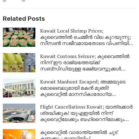
Related Posts
Kuwait Local Shrimp Prices;
കുവൈത്തിൽ ചെമ്മീൻ വില കുറയുന്നു;
സീസൺ സജീവമായതോടെ വിപണിയിൽ
വൻ തിരക്ക്
Kuwait Customs Seizure; കുവൈത്തിൽ
നിന്ന് ഈ രാജ്യത്തേയ്ക്ക്
സബ്സിഡിയുള്ള ഭക്ഷ്യവസ്തുക്കൾ
കടത്താനുള്ള ശ്രമം തടഞ്ഞു
Kuwait Manhunt Escaped; അമ്മയുടെ
മൊബൈലുമായി മകൻ മുങ്ങി!
കുവൈറ്റിൽ മാനസികാരോഗ്യ
കേന്ദ്രത്തിൽ നിന്ന് ചാടിപ്പോയ
യുവാവിനായി പോലീസ് തിരച്ചിൽ
Flight Cancellations Kuwait; യാത്രക്കാർ
ശ്രദ്ധിക്കുക! യുഎഇയിൽ നിന്ന്
കുവൈറ്റിലേക്കും ബഹ്‌റൈനിലേക്കും
വിമാനങ്ങൾ റദ്ദാക്കി; പുതിയ വിവരങ്ങൾ
ഇങ്ങനെ
കുവൈറ്റിൽ വാരാന്ത്യത്തിൽ ചൂട്
കണക്കും; മുന്നറിയിപ്പ്