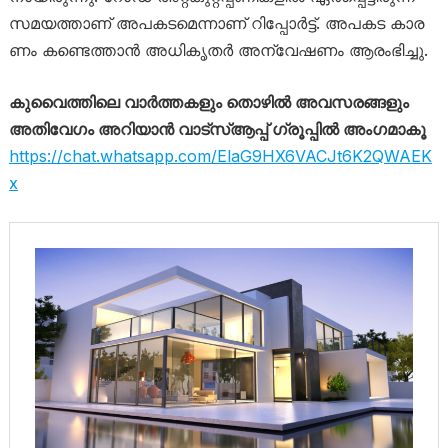
സ​മ​യ​ത്താ​ണ് അ​പ​ക​ട​മെ​ന്നാ​ണ് റി​പ്പോ​ർ​ട്ട്. അ​പ​ക​ട കാ​ര​
ണം ക​ണ്ടെ​ത്താ​ൻ അ​ധി​കൃ​ത​ർ അ​ന്വേ​ഷ​ണം ആ​രം​ഭി​ച്ചു.
കുവൈത്തിലെ വാർത്തകളും തൊഴിൽ അവസരങ്ങളും
അതിവേഗം അറിയാൻ വാട്സ്ആപ്പ് ഗ്രൂപ്പിൽ അംഗമാകൂ
https://chat.whatsapp.com/ElaG9HX6VACJt6K2QWAEK
x