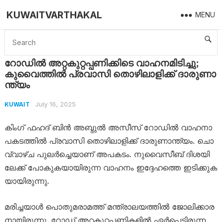
KUWAITVARTHAKAL
MENU
Home
Kuwait
റോഡിൽ അറ്റകുറ്റപ്പണിക്കിടെ വാഹനമിടിച്ചു; കുവൈത്തിൽ പ്രവാസി തൊ​ഴി​ലാ​ളി​ക്ക് ദാ​രു​ണാ​ന്ത്യം
റോഡിൽ അറ്റകുറ്റപ്പണിക്കിടെ വാഹനമിടിച്ചു;
കുവൈത്തിൽ പ്രവാസി തൊ​ഴി​ലാ​ളി​ക്ക് ദാ​രു​ണാ​
ന്ത്യം
July 16, 2025
KUWAIT
കിം​ഗ് ഫ​ഹ​ദ് ബി​ൻ അ​ബ്ദു​ൽ അ​സീ​സ് റോ​ഡി​ൽ വാ​ഹ​നാ​
പ​ക​ട​ത്തി​ൽ പ്ര​വാ​സി തൊ​ഴി​ലാ​ളി​ക്ക് ദാ​രു​ണാ​ന്ത്യം. ചൊ​
വ്വാ​ഴ്ച പു​ല​ർ​ച്ചെ​യാ​ണ് അ​പ​ക​ടം. നു​വൈ​സീ​ബ് ദി​ശ​യി​
ലേ​ക്ക് പോ​കു​ക​യാ​യി​രു​ന്ന വാ​ഹ​നം ഇ​ദ്ദേ​ഹ​ത്തെ ഇ​ടി​ക്കു​ക​
യാ​യി​രു​ന്നു.
മ​രി​ച്ച​യാ​ൾ പൊ​തു​മ​രാ​മ​ത്ത് മ​ന്ത്രാ​ല​യ​ത്തി​ൽ ജോ​ലി​ക്കാ​ര​
നാ​യി​രു​ന്നു. റോ​ഡ് അ​റ്റ​കു​റ്റ​പ്പ​ണി​ക​ളി​ൽ ഏ​ർ​പ്പെ​ട്ടി​രു​ന്ന