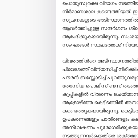
പൊതുസുരക്ഷ വിഭാഗം നടത്തി
നിർമാണശാല കണ്ടെത്തിയത്. ഇതുമ
സൂചനകളുടെ അടിസ്ഥാനത്തിൽ ഉപേ
ആവർത്തിച്ചുള്ള സന്ദർശനം ശ്
ആരംഭിക്കുകയായിരുന്നു. സംശയ
സംഘങ്ങൾ സ്ഥലത്തേക്ക് നിയോഗി
വിവരത്തിൻറെ അടിസ്ഥാനത്തി
പ്രദേശത്ത് വിന്യസിച്ച് നിരീക്ഷ
പൗരൻ ബസ്സോടിച്ച് പുറത്തുവര
തോന്നിയ പൊലീസ് ബസ് തടഞ്ഞുനിർ
കുപ്പികളിൽ വിതരണം ചെയ്യാനാ
ആളൊഴിഞ്ഞ കെട്ടിടത്തിൽ അനധ
കണ്ടെത്തുകയായിരുന്നു. കെട്ടി
ഉപകരണങ്ങളും പാത്രങ്ങളും കണ്
അന്വേഷണം പുരോഗമിക്കുകയാ
നടത്തുന്നവർക്കെതിരെ ശക്തമാ