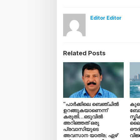
Editor Editor
Related Posts
“പാർക്കിലെ ബെഞ്ചിൽ
കു
ഉറങ്ങുകയാണെന്ന്
ബോട്
കരുതി…ഒടുവിൽ
സ്ക
അറിഞ്ഞത് ഒരു
ലൈ
പ്രവാസിയുടെ
ഔദ
അവസാന യാത്ര; ഏഴ്
വിജ