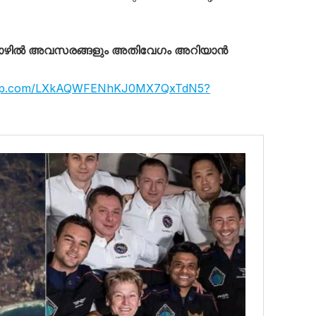
തൊഴിൽ അവസരങ്ങളും അതിവേഗം അറിയാൻ
tsapp.com/LXkAQWFENhKJ0MX7QxTdN5?