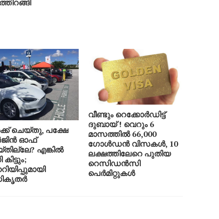
്തിറങ്ങി
വീണ്ടും റെക്കോർഡിട്ട്
ദുബായ് ! വെറും 6
്ക് ചെയ്തു, പക്ഷേ
മാസത്തിൽ 66,000
ജിൻ ഓഫ്
ഗോൾഡൻ വിസകൾ, 10
്തില്ലേ? എങ്കിൽ
ലക്ഷത്തിലേറെ പുതിയ
കിട്ടും;
റെസിഡൻസി
നറിയിപ്പുമായി
പെർമിറ്റുകൾ
ികൃതർ