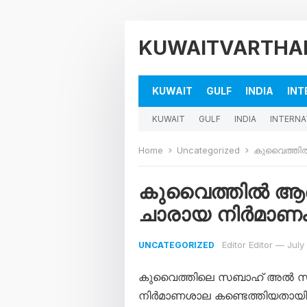
KUWAITVARTHA
KUWAIT
GULF
INDIA
INT
KUWAIT
GULF
INDIA
INTERNA
Home
Uncategorized
കുവൈത്തിൽ ആ
കുവൈത്തിൽ ആളൊ
ചാരായ നിർമാണം;
Editor Editor
—
July
UNCATEGORIZED
കുവൈത്തിലെ സബാഹ് അൽ സലേ
നിർമാണശാല കണ്ടെത്തിയതായി ആ