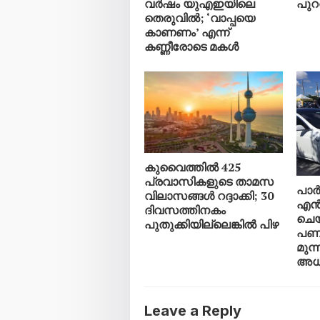
വർഷം യുഎഇയിലെ
പുറത
തെരുവിൽ; ‘വാപ്പയെ
കാണണം’ എന്ന്
കണ്ണീരോടെ മകൾ
കുവൈത്തിൽ 425
പ്രവാസികളുടെ താമസ
പാർക
വിലാസങ്ങൾ റദ്ദാക്കി; 30
എൻ
ദിവസത്തിനകം
ചെയ
പുതുക്കിയില്ലെങ്കിൽ പിഴ
പണി 
മുന്
അധ
Leave a Reply