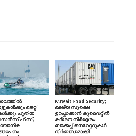
വൈത്തിൽ
Kuwait Food Security;
ടുകൾക്കും ജെറ്റ്
ഭക്ഷ്യ സുരക്ഷ
ികൾക്കും പുതിയ
ഉറപ്പാക്കാൻ കുവൈറ്റിൽ
സൻസ് ഫീസ്;
കർശന നിർദ്ദേശം:
്യോഗിക
ബാക്കപ്പ് ജനറേറ്ററുകൾ
്ഞാപനം
നിർബന്ധമാക്കി