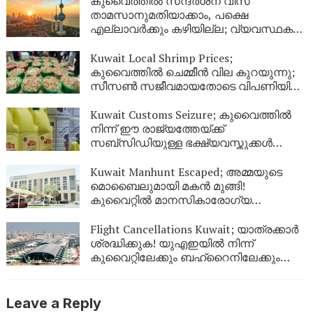
കുവൈത്തിൽ സന്ദർശന വീസ
താമസാനുമതിയാക്കാം, പക്ഷെ
എല്ലാവർക്കും കഴിയില്ല; വ്യവസ്ഥകൾ
വ്യക്തമാക്കി ആഭ്യന്തര മന്ത്രാലയം
Kuwait Local Shrimp Prices;
കുവൈത്തിൽ ചെമ്മീൻ വില കുറയുന്നു;
സീസൺ സജീവമായതോടെ വിപണിയിൽ
വൻ തിരക്ക്
Kuwait Customs Seizure; കുവൈത്തിൽ
നിന്ന് ഈ രാജ്യത്തേയ്ക്ക്
സബ്സിഡിയുള്ള ഭക്ഷ്യവസ്തുക്കൾ
കടത്താനുള്ള ശ്രമം തടഞ്ഞു
Kuwait Manhunt Escaped; അമ്മയുടെ
മൊബൈലുമായി മകൻ മുങ്ങി!
കുവൈറ്റിൽ മാനസികാരോഗ്യ
കേന്ദ്രത്തിൽ നിന്ന് ചാടിപ്പോയ
യുവാവിനായി പോലീസ് തിരച്ചിൽ
Flight Cancellations Kuwait; യാത്രക്കാർ
ശ്രദ്ധിക്കുക! യുഎഇയിൽ നിന്ന്
കുവൈറ്റിലേക്കും ബഹ്‌റൈനിലേക്കും
വിമാനങ്ങൾ റദ്ദാക്കി; പുതിയ വിവരങ്ങൾ
ഇങ്ങനെ
Leave a Reply