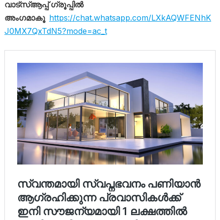
വാട്സ്ആപ്പ് ഗ്രൂപ്പിൽ
അംഗമാകൂ
https://chat.whatsapp.com/LXkAQWFENhK
J0MX7QxTdN5?mode=ac_t