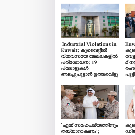
Industrial Violations in
Kuwa
Kuwait; കുവൈറ്റിൽ
കുവ
വ്യവസായ മേഖലകളിൽ
വേട
പരിശോധന; 19
മിനു
പ്ലോട്ടുകൾ
രഹ
അടച്ചുപൂട്ടാൻ ഉത്തരവിട്ടു
പൂട്ടി
‘ഏത് സാഹചര്യത്തിനും
കുവ
തയ്യാറാകണം’;
ഡിജ