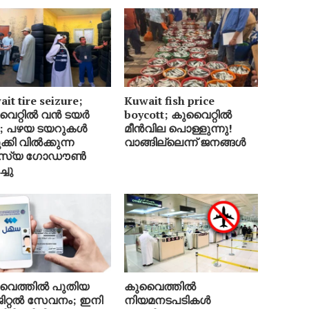
it tire seizure;
Kuwait fish price
ൈറ്റിൽ വൻ ടയർ
boycott; കുവൈറ്റിൽ
്ട; പഴയ ടയറുകൾ
മീൻവില പൊള്ളുന്നു!
ക്കി വിൽക്കുന്ന
വാങ്ങില്ലെന്ന് ജനങ്ങൾ
സ്യ ഗോഡൗൺ
ച്ചു
ൈത്തിൽ പുതിയ
കുവൈത്തിൽ
ിറ്റൽ സേവനം; ഇനി
നിയമനടപടികൾ