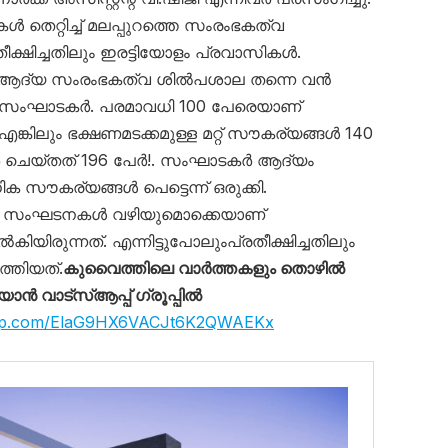
 തെറ്റിച്ച് മലപ്പുറത്തെ സംരംഭകത്വ
ീക്ഷിച്ചതിലും ഇരട്ടിയോളം പ്രവാസികൾ.
ആദ്യ സംരംഭകത്വ ശിൽപശാല തന്നെ വൻ
ു സംഘാടകർ. പരമാവധി 100 പേരെയാണ്
 എങ്കിലും ഭക്ഷണമടക്കമുള്ള മറ്റ് സൗകര്യങ്ങൾ 140
റ്റർ ചെയ്തത് 196 പേർ!. സംഘാടകർ ആദ്യം
ിക സൗകര്യങ്ങൾ പെട്ടെന്ന് ഒരുക്കി.
സി സംഘടനകൾ വഴിയുമൊക്കെയാണ്
രുന്നത്. എന്നിട്ടുപോലുംപ്രതീക്ഷിച്ചതിലും
്തിയത്.
കുവൈത്തിലെ വാർത്തകളും തൊഴിൽ
 വാട്സ്ആപ്പ് ഗ്രൂപ്പിൽ
sapp.com/ElaG9HX6VACJt6K2QWAEKx