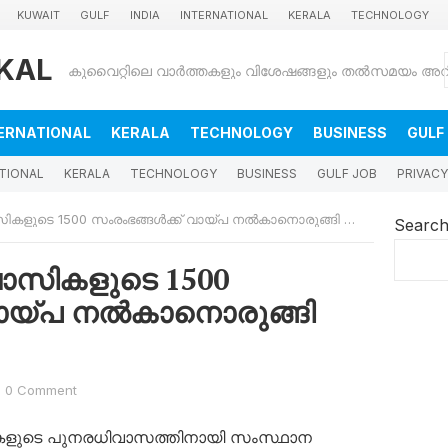
KUWAIT
GULF
INDIA
INTERNATIONAL
KERALA
TECHNOLOGY
KAL
ERNATIONAL
KERALA
TECHNOLOGY
BUSINESS
GULF
TIONAL
KERALA
TECHNOLOGY
BUSINESS
GULF JOB
PRIVACY
ളുടെ 1500 സംരംഭങ്ങൾക്ക് വായ്പ നൽകാനൊരുങ്ങി നോർക്ക
Searc
ാസികളുടെ 1500
വായ്പ നൽകാനൊരുങ്ങി
0 Comment
ാസികളുടെ പുനരധിവാസത്തിനായി സംസ്ഥാന