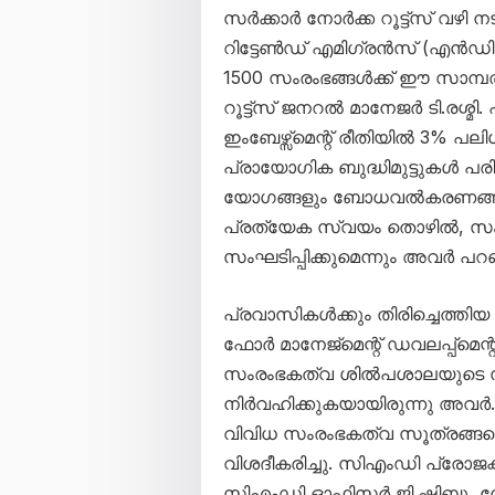
സർക്കാർ നോർക്ക റൂട്ട്സ് വഴി നടപ
റിട്ടേൺഡ് എമിഗ്രൻസ് (എൻഡ
1500 സംരംഭങ്ങൾക്ക് ഈ സാമ്പത
റൂട്ട്സ് ജനറൽ മാനേജർ ടി.രശ്മ
ഇംബേഴ്സ്മെന്റ് രീതിയിൽ 3% പല
പ്രായോഗിക ബുദ്ധിമുട്ടുകൾ പരി
യോഗങ്ങളും ബോധവൽകരണങ്ങളും 
പ്രത്യേക സ്വയം തൊഴിൽ, സ
സംഘടിപ്പിക്കുമെന്നും അവർ പറഞ
പ്രവാസികൾക്കും തിരിച്ചെത്തിയ
ഫോർ മാനേജ്മെന്റ് ഡവലപ്പ്മെന്റ
സംരംഭകത്വ ശിൽപശാലയുടെ 
നിർവഹിക്കുകയായിരുന്നു അവർ
വിവിധ സംരംഭകത്വ സൂത്രങ്ങളെക്ക
വിശദീകരിച്ചു. സിഎംഡി പ്രോജക്
സിഎംഡി ഓഫിസർ ജി.ഷിബു, നോർക്