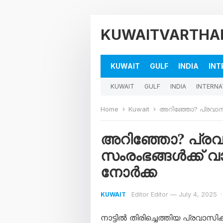
KUWAITVARTHA
KUWAIT
GULF
INDIA
INT
KUWAIT
GULF
INDIA
INTERNA
Home
Kuwait
അറിഞ്ഞോ? പ്രവാസിക
അറിഞ്ഞോ? പ്രവ
സംരംഭങ്ങൾക്ക് 
നോർക്ക
Editor Editor
—
July 4, 2025
·
KUWAIT
നാട്ടിൽ തിരിച്ചെത്തിയ പ്രവ