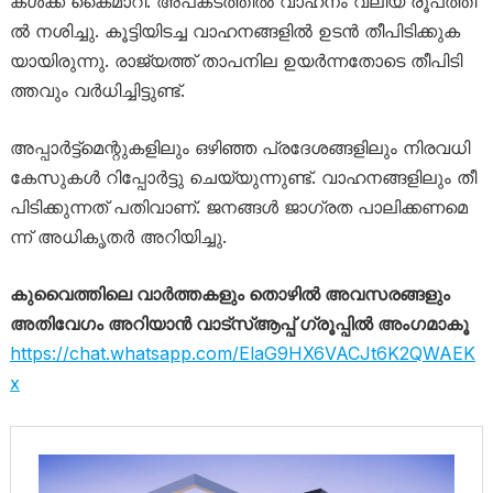
ക​ൾ​ക്ക് കൈ​മാ​റി. അ​പ​ക​ട​ത്തി​ൽ വാ​ഹ​നം വ​ലി​യ രൂ​പ​ത്തി​
ൽ ന​ശി​ച്ചു. കൂ​ട്ടി​യി​ട​ച്ച വാ​ഹ​ന​ങ്ങ​ളി​ൽ ഉ​ട​ൻ തീ​പി​ടി​ക്കു​ക​
യാ​യി​രു​ന്നു. രാ​ജ്യ​ത്ത് താ​പ​നി​ല ഉ​യ​ർ​ന്ന​തോ​ടെ തീ​പി​ടി​
ത്ത​വും വ​ർ​ധി​ച്ചി​ട്ടു​ണ്ട്.
അ​പ്പാ​ർ​ട്ട്മെ​ന്റു​ക​ളി​ലും ഒ​ഴി​ഞ്ഞ പ്ര​ദേ​ശ​ങ്ങ​ളി​ലും നി​ര​വ​ധി
കേ​സു​ക​ൾ റി​പ്പോ​ർ​ട്ടു ചെ​യ്യു​ന്നു​ണ്ട്. വാ​ഹ​ന​ങ്ങ​ളി​ലും തീ ​
പി​ടി​ക്കു​ന്ന​ത് പ​തി​വാ​ണ്. ജ​ന​ങ്ങ​ൾ ജാ​ഗ്ര​ത പാ​ലി​ക്ക​ണ​മെ​
ന്ന് അ​ധി​കൃ​ത​ർ അ​റി​യി​ച്ചു.
കുവൈത്തിലെ വാർത്തകളും തൊഴിൽ അവസരങ്ങളും
അതിവേഗം അറിയാൻ വാട്സ്ആപ്പ് ഗ്രൂപ്പിൽ അംഗമാകൂ
https://chat.whatsapp.com/ElaG9HX6VACJt6K2QWAEK
x