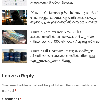
യാത്രക്കാർ ശ്രദ്ധിക്കുക
Kuwait Citizenship Withdrawal; ഗൾഫ്
രേഖകളും ഡിഎൻഎ പരിശോധനയും
തുണച്ചു; കുവൈത്തിൽ വ്യാജ പൗരത്വം
നേടിയ 344 പേർ പുറത്ത്
Kuwait Remittance New Rules;
കുവൈത്തിൽ പണമയക്കാൻ പുതിയ
നിബന്ധന; 3,000 ദിനാറിന് മുകളിൽ ബാങ്ക്
സ്റ്റേറ്റ്‌മെന്റ് നിർബന്ധം
Kuwait Oil Hormuz Crisis; ഹോർമുസ്
പ്രതിസന്ധി: കുവൈത്തിൽ നിന്നുള്ള
എണ്ണക്കയറ്റുമതി നിലച്ചു
Leave a Reply
Your email address will not be published.
Required fields are
marked
*
Comment
*