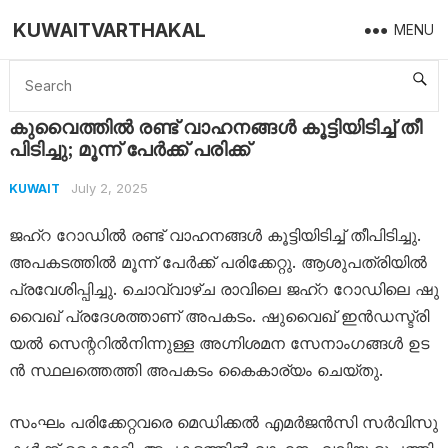
KUWAITVARTHAKAL
MENU
Home
Kuwait
കുവൈത്തിൽ ര​ണ്ട് വാ​ഹ​ന​ങ്ങ​ൾ കൂ​ട്ടി​യി​ടി​ച്ച് തീ​പി​ടി​ച്ചു; മൂ​ന്ന് പേ​ർ​ക്ക് പ​രി​ക്ക്
കുവൈത്തിൽ ര​ണ്ട് വാ​ഹ​ന​ങ്ങ​ൾ കൂ​ട്ടി​യി​ടി​ച്ച് തീ​
പി​ടി​ച്ചു; മൂ​ന്ന് പേ​ർ​ക്ക് പ​രി​ക്ക്
July 2, 2025
KUWAIT
ജ​ഹ്‌​റ റോ​ഡി​ൽ ര​ണ്ട് വാ​ഹ​ന​ങ്ങ​ൾ കൂ​ട്ടി​യി​ടി​ച്ച് തീ​പി​ടി​ച്ചു.
അ​പ​ക​ട​ത്തി​ൽ മൂ​ന്ന് പേ​ർ​ക്ക് പ​രി​ക്കേ​റ്റു. ആ​ശു​പ​ത്രി​യി​ൽ
പ്ര​വേ​ശി​പ്പി​ച്ചു. ചൊ​വ്വാ​ഴ്ച രാ​വി​ലെ ജ​ഹ്‌​റ റോ​ഡി​ലെ ഷു​
വൈ​ഖ് പ്ര​ദേ​ശ​ത്താ​ണ് അ​പ​ക​ടം. ഷു​വൈ​ഖ് ഇ​ൻ​ഡ​സ്ട്രി​
യ​ൽ സെ​ന്റ​റി​ൽ​നി​ന്നു​ള്ള അ​ഗ്നി​ശ​മ​ന സേ​നാം​ഗ​ങ്ങ​ൾ ഉ​ട​
ൻ സ്ഥ​ല​ത്തെ​ത്തി അ​പ​ക​ടം കൈ​കാ​ര്യം ചെ​യ്തു.
സം​ഘം പ​രി​ക്കേ​റ്റ​വ​രെ മെ​ഡി​ക്ക​ൽ എ​മ​ർ​ജ​ൻ​സി സ​ർ​വി​സു​