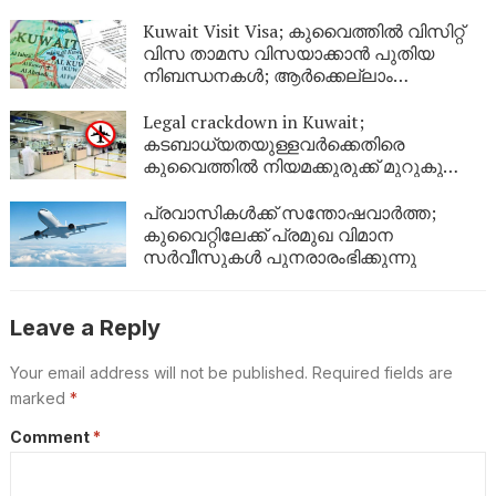
Kuwait Visit Visa; കുവൈത്തിൽ വിസിറ്റ്
വിസ താമസ വിസയാക്കാൻ പുതിയ
നിബന്ധനകൾ; ആർക്കെല്ലാം
അപേക്ഷിക്കാം?
Legal crackdown in Kuwait;
കടബാധ്യതയുള്ളവർക്കെതിരെ
കുവൈത്തിൽ നിയമക്കുരുക്ക് മുറുകുന്നു;
ജൂണിൽ മാത്രം 4,357 പേർക്ക്
യാത്രാവിലക്ക്
പ്രവാസികൾക്ക് സന്തോഷവാർത്ത;
കുവൈറ്റിലേക്ക് പ്രമുഖ വിമാന
സർവീസുകൾ പുനരാരംഭിക്കുന്നു
Leave a Reply
Your email address will not be published.
Required fields are
marked
*
Comment
*