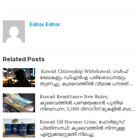
Editor Editor
Related Posts
Kuwait Citizenship Withdrawal; ഗൾഫ്
രേഖകളും ഡിഎൻഎ പരിശോധനയും
തുണച്ചു; കുവൈത്തിൽ വ്യാജ പൗരത്വം
നേടിയ 344 പേർ പുറത്ത്
Kuwait Remittance New Rules;
കുവൈത്തിൽ പണമയക്കാൻ പുതിയ
നിബന്ധന; 3,000 ദിനാറിന് മുകളിൽ ബാങ്ക്
സ്റ്റേറ്റ്‌മെന്റ് നിർബന്ധം
Kuwait Oil Hormuz Crisis; ഹോർമുസ്
പ്രതിസന്ധി: കുവൈത്തിൽ നിന്നുള്ള
എണ്ണക്കയറ്റുമതി നിലച്ചു