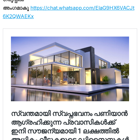
അംഗമാകൂ
https://chat.whatsapp.com/ElaG9HX6VACJt
6K2QWAEKx