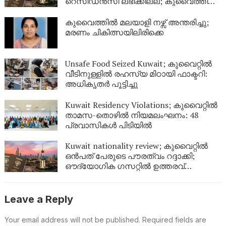
റെസിഡൻസി ലഭിക്കില്ല; കുവൈത്തിന്റെ
നിർണായക വിശദീകരണം
കുവൈത്തിൽ മലയാളി നഴ്സ് അന്തരിച്ചു;
മരണം ചികിത്സയിലിരിക്കെ
Unsafe Food Seized Kuwait; കുവൈറ്റിൽ
വീടിനുള്ളിൽ രഹസ്യ മിഠായി ഫാക്ടറി:
അധികൃതർ പൂട്ടിച്ചു
Kuwait Residency Violations; കുവൈറ്റിൽ
താമസ-തൊഴിൽ നിയമലംഘനം: 48
പ്രവാസികൾ പിടിയിൽ
Kuwait nationality review; കുവൈറ്റിൽ
ഒൻപത് പേരുടെ പൗരത്വം റദ്ദാക്കി;
ഔദ്യോഗിക ഗസറ്റിൽ ഉത്തരവ്
പുറത്തിറങ്ങി
Leave a Reply
Your email address will not be published.
Required fields are