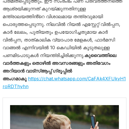
പരിമിതപ്പെടുത്തും. ഈ സംരംഭം പണ പരിവർത്തനത്തെ
ആശ്രയിക്കുന്നത് കുറയ്ക്കുന്നതിനുള്ള
മന്ത്രാലയത്തിൻ്റെ വിശാലമായ തന്ത്രവുമായി
പൊരുത്തപ്പെടുന്നു. നിലവിൽ റിയൽ എസ്റ്റേറ്റ് വിൽപ്പന,
കാർ ലേലം, പുതിയതും ഉപയോഗിച്ചതുമായ കാർ
വിൽപ്പന, താത്കാലിക വ്യാപാര മേളകൾ, ഫാർമസി
വാങ്ങൽ എന്നിവയിൽ 10 കെഡിയിൽ കൂടുതലുള്ള
പണമിടപാടുകൾ നിയന്ത്രിച്ചിരിക്കുന്നു.
കുവൈത്തിലെ
വാർത്തകളും തൊഴിൽ അവസരങ്ങളും അതിവേഗം
അറിയാൻ വാട്സ്ആപ്പ് ഗ്രൂപ്പിൽ
അംഗമാകൂ
https://chat.whatsapp.com/CaFAk4XFUkyH1
roRDThyhn