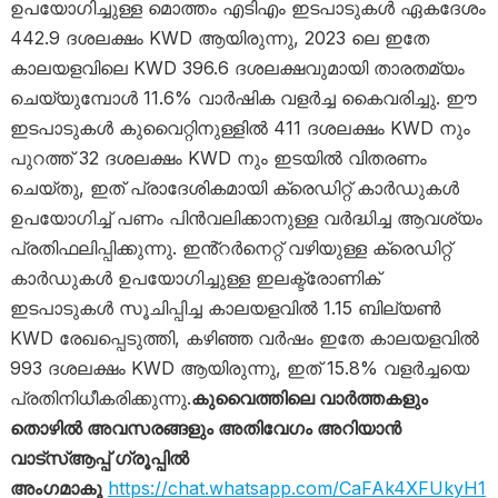
ഉപയോഗിച്ചുള്ള മൊത്തം എടിഎം ഇടപാടുകൾ ഏകദേശം
442.9 ദശലക്ഷം KWD ആയിരുന്നു, 2023 ലെ ഇതേ
കാലയളവിലെ KWD 396.6 ദശലക്ഷവുമായി താരതമ്യം
ചെയ്യുമ്പോൾ 11.6% വാർഷിക വളർച്ച കൈവരിച്ചു. ഈ
ഇടപാടുകൾ കുവൈറ്റിനുള്ളിൽ 411 ദശലക്ഷം KWD നും
പുറത്ത് 32 ദശലക്ഷം KWD നും ഇടയിൽ വിതരണം
ചെയ്തു, ഇത് പ്രാദേശികമായി ക്രെഡിറ്റ് കാർഡുകൾ
ഉപയോഗിച്ച് പണം പിൻവലിക്കാനുള്ള വർദ്ധിച്ച ആവശ്യം
പ്രതിഫലിപ്പിക്കുന്നു. ഇൻ്റർനെറ്റ് വഴിയുള്ള ക്രെഡിറ്റ്
കാർഡുകൾ ഉപയോഗിച്ചുള്ള ഇലക്ട്രോണിക്
ഇടപാടുകൾ സൂചിപ്പിച്ച കാലയളവിൽ 1.15 ബില്യൺ
KWD രേഖപ്പെടുത്തി, കഴിഞ്ഞ വർഷം ഇതേ കാലയളവിൽ
993 ദശലക്ഷം KWD ആയിരുന്നു, ഇത് 15.8% വളർച്ചയെ
പ്രതിനിധീകരിക്കുന്നു.
കുവൈത്തിലെ വാർത്തകളും
തൊഴിൽ അവസരങ്ങളും അതിവേഗം അറിയാൻ
വാട്സ്ആപ്പ് ഗ്രൂപ്പിൽ
അംഗമാകൂ
https://chat.whatsapp.com/CaFAk4XFUkyH1