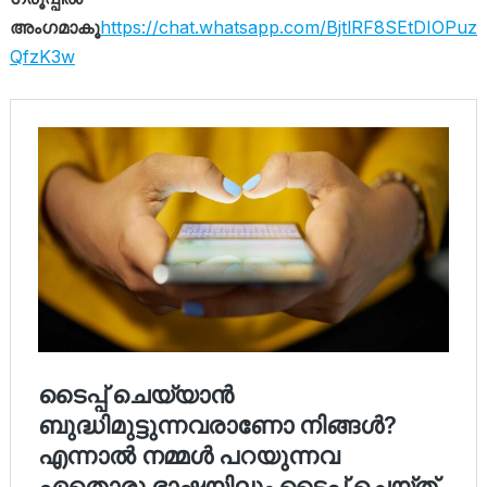
അംഗമാകൂ
https://chat.whatsapp.com/BjtlRF8SEtDIOPuz
QfzK3w