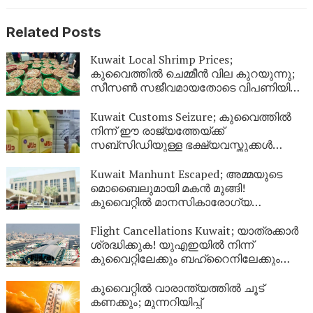
Related Posts
Kuwait Local Shrimp Prices;
കുവൈത്തിൽ ചെമ്മീൻ വില കുറയുന്നു;
സീസൺ സജീവമായതോടെ വിപണിയിൽ
വൻ തിരക്ക്
Kuwait Customs Seizure; കുവൈത്തിൽ
നിന്ന് ഈ രാജ്യത്തേയ്ക്ക്
സബ്സിഡിയുള്ള ഭക്ഷ്യവസ്തുക്കൾ
കടത്താനുള്ള ശ്രമം തടഞ്ഞു
Kuwait Manhunt Escaped; അമ്മയുടെ
മൊബൈലുമായി മകൻ മുങ്ങി!
കുവൈറ്റിൽ മാനസികാരോഗ്യ
കേന്ദ്രത്തിൽ നിന്ന് ചാടിപ്പോയ
യുവാവിനായി പോലീസ് തിരച്ചിൽ
Flight Cancellations Kuwait; യാത്രക്കാർ
ശ്രദ്ധിക്കുക! യുഎഇയിൽ നിന്ന്
കുവൈറ്റിലേക്കും ബഹ്‌റൈനിലേക്കും
വിമാനങ്ങൾ റദ്ദാക്കി; പുതിയ വിവരങ്ങൾ
ഇങ്ങനെ
കുവൈറ്റിൽ വാരാന്ത്യത്തിൽ ചൂട്
കണക്കും; മുന്നറിയിപ്പ്