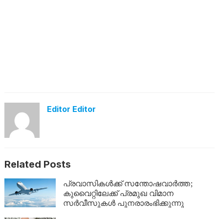
Editor Editor
Related Posts
പ്രവാസികൾക്ക് സന്തോഷവാർത്ത;
കുവൈറ്റിലേക്ക് പ്രമുഖ വിമാന
സർവീസുകൾ പുനരാരംഭിക്കുന്നു