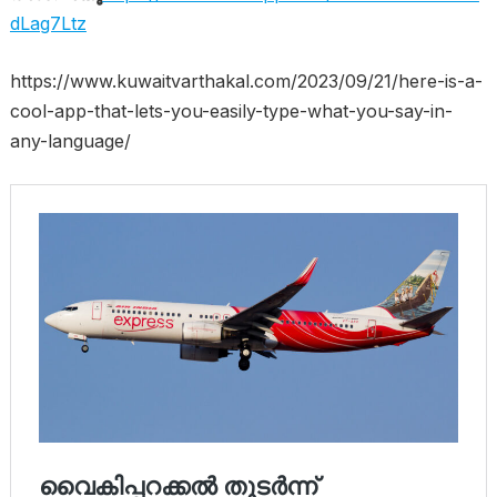
dLag7Ltz
https://www.kuwaitvarthakal.com/2023/09/21/here-is-a-
cool-app-that-lets-you-easily-type-what-you-say-in-
any-language/