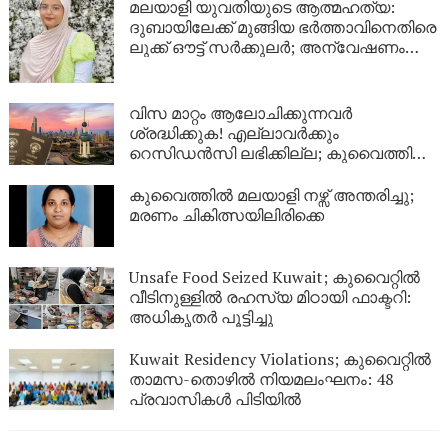
മലയാളി യുവതിയുടെ ആത്മഹത്യ:
ദുബായിലേക്ക് മുങ്ങിയ ഭർത്താവിനെതിരെ
ലുക്ക് ഔട്ട് സർക്കുലർ; അന്വേഷണം
ശക്തമാക്കി പൊലീസ്
വിസ മാറ്റം ആലോചിക്കുന്നവർ
ശ്രദ്ധിക്കുക! എല്ലാവർക്കും
റെസിഡൻസി ലഭിക്കില്ല; കുവൈത്തിന്റെ
നിർണായക വിശദീകരണം
കുവൈത്തിൽ മലയാളി നഴ്സ് അന്തരിച്ചു;
മരണം ചികിത്സയിലിരിക്കെ
Unsafe Food Seized Kuwait; കുവൈറ്റിൽ
വീടിനുള്ളിൽ രഹസ്യ മിഠായി ഫാക്ടറി:
അധികൃതർ പൂട്ടിച്ചു
Kuwait Residency Violations; കുവൈറ്റിൽ
താമസ-തൊഴിൽ നിയമലംഘനം: 48
പ്രവാസികൾ പിടിയിൽ