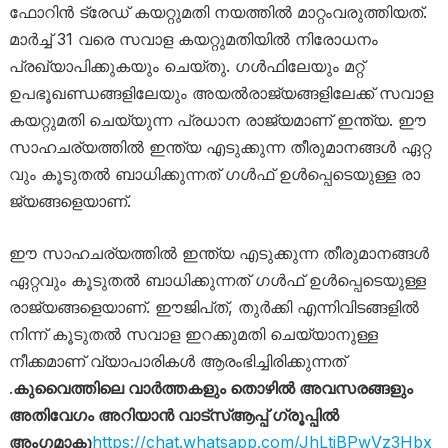
ഫോറിൻ ട്രേഡ്​ കയറ്റുമതി നയത്തിൽ മാറ്റംവരുത്തിയത്​.
മാർച്ച് ​31 വരെ സവാള കയറ്റുമതിയിൽ നിരോധനം
പ്രഖ്യാപിക്കുകയും ചെയ്തു​. ഗൾഫിലേയും മറ്റ് ​
ഉപഭൂഖണ്ഡങ്ങളിലേയും അയൽരാജ്യങ്ങളിലേക്ക് ​സവാള
കയറ്റുമതി ചെയ്യുന്ന പ്രധാന രാജ്യമാണ്​ ഇന്ത്യ. ഈ ​
സാ​ഹ​ച​ര്യ​ത്തി​ൽ ഇ​ന്ത്യ എ​ടു​ക്കു​ന്ന തീ​രു​മാ​ന​ങ്ങ​ൾ ഏ​റ്റ​
വും കൂ​ടു​ത​ൽ ബാ​ധി​ക്കു​ന്ന​ത്​ ഗ​ൾ​ഫ്​ ഉ​ൾ​പ്പെ​ടെ​യു​ള്ള രാ​
ജ്യ​ങ്ങ​ളെ​യാ​ണ്.
ഈ സാഹചര്യത്തിൽ ഇന്ത്യ എടുക്കുന്ന തീരുമാനങ്ങൾ
ഏറ്റവും കൂടുതൽ ബാധിക്കുന്നത്​ ഗൾഫ്​ ഉൾപ്പെടെയുള്ള
രാജ്യങ്ങളെയാണ്​. ഈജിപ്​ത്​, തുർക്കി എന്നിവിടങ്ങളിൽ
നിന്ന്​ കൂടുതൽ സവാള ഇറക്കുമതി ചെയ്യാനുള്ള
നീക്കമാണ്​ വ്യാപാരികൾ ആരംഭിച്ചിരിക്കുന്നത്​
.
കുവൈത്തിലെ വാർത്തകളും തൊഴിൽ അവസരങ്ങളും
അതിവേഗം അറിയാൻ വാട്സ്ആപ്പ് ഗ്രൂപ്പിൽ
അംഗമാകൂ
https://chat.whatsapp.com/JhLtiBPwVz3Hbx