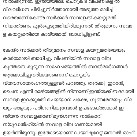
നിൽക്കുന്നത്. ഇന്ത്യയിലെ ചെറുകിട വിപണികളിൽ
വിലവർധന പിടിച്ചുനിർത്താനായി അടുത്ത മാർച്ച്​
വരെയാണ് കേന്ദ്ര സർക്കാർ സവാളക്ക്​ കയറ്റുമതി
നിയന്ത്രണം ഏർപ്പെടുത്തിയിരിക്കുന്നത്​. തീ​രു​മാ​നം സ​വാ​
ള ക​യ​റ്റു​മ​തി​യെ കാ​ര്യ​മാ​യി ബാ​ധി​ച്ചിട്ടുണ്ട്.
കേന്ദ്ര സർക്കാർ തീരുമാനം സവാള കയറ്റുമതിയെയും
കാര്യമായി ബാധിച്ചു. വിപണിയിൽ സവാള വില
കുത്തനെ കൂടുന്ന സാഹചര്യത്തിൽ ബദൽമാർഗങ്ങൾ
ആലോചിച്ചുവരികയാണെന്ന് ചെറുകിട
വ്യവസായരംഗത്തുള്ളവർ പറഞ്ഞു. തുർക്കി, ഇറാൻ,
ചൈന എന്നീ രാജ്യങ്ങളിൽ നിന്നാണ് ​ഇന്ത്യക്ക്​ ബദലായി
സവാള ഇറക്കുമതി ചെയ്യാറ്​. പ​ക്ഷേ, ഗു​ണ​മേ​ന്മ​യും വി​ല​
യും അ​ള​വും പ​രി​ഗ​ണി​ക്കു​മ്പോ​ൾ ഉ​പ​ഭോ​ക്​​താ​ക്ക​ൾ ഇ​
ന്ത്യ​ൻ സ​വാ​ള​ക്കാ​ണ്​ മു​ൻ​ഗ​ണ​ന ന​ൽ​കാ​റ്.
ന്യൂഡൽഹിയിൽ സവാള വില ഗണ്യമായി
ഉയർന്നിരുന്നു. ഇതോടെയാണ്​ ഡയറക്ടറേറ്റ്​ ജനറൽ ഓഫ്​