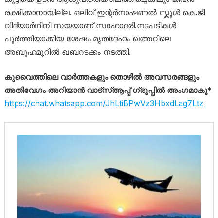
രക്ഷിക്കാനായില്ല. ഒലിവ് ഇന്റർനാഷണൽ സ്കൂൾ കെ.ജി
വിദ്യാർഥിനി സയയാണ് സഹോദരി.നടപടികൾ
പൂർത്തിയാക്കിയ ശേഷം മൃതദേഹം ഖത്തറിലെ
അബൂഹമൂറിൽ ഖബറടക്കം നടത്തി.
കുവൈത്തിലെ വാർത്തകളും തൊഴിൽ അവസരങ്ങളും
അതിവേഗം അറിയാൻ വാട്സ്ആപ്പ് ഗ്രൂപ്പിൽ അംഗമാകൂ
*
https://chat.whatsapp.com/JhLtiBPwVz3HbxdLag7Ltz