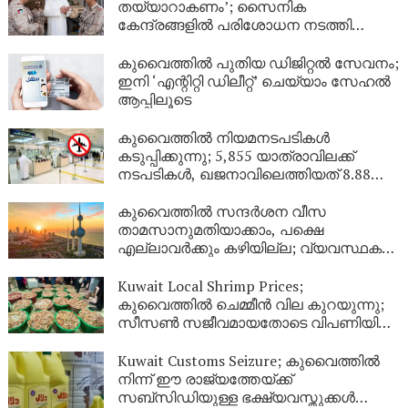
തയ്യാറാകണം’; സൈനിക
കേന്ദ്രങ്ങളിൽ പരിശോധന നടത്തി
കുവൈത്ത് പ്രതിരോധമന്ത്രി
കുവൈത്തിൽ പുതിയ ഡിജിറ്റൽ സേവനം;
ഇനി ‘എന്റിറ്റി ഡിലീറ്റ്’ ചെയ്യാം സേഹൽ
ആപ്പിലൂടെ
കുവൈത്തിൽ നിയമനടപടികൾ
കടുപ്പിക്കുന്നു; 5,855 യാത്രാവിലക്ക്
നടപടികൾ, ഖജനാവിലെത്തിയത് 8.88
ലക്ഷം ദിനാർ!
കുവൈത്തിൽ സന്ദർശന വീസ
താമസാനുമതിയാക്കാം, പക്ഷെ
എല്ലാവർക്കും കഴിയില്ല; വ്യവസ്ഥകൾ
വ്യക്തമാക്കി ആഭ്യന്തര മന്ത്രാലയം
Kuwait Local Shrimp Prices;
കുവൈത്തിൽ ചെമ്മീൻ വില കുറയുന്നു;
സീസൺ സജീവമായതോടെ വിപണിയിൽ
വൻ തിരക്ക്
Kuwait Customs Seizure; കുവൈത്തിൽ
നിന്ന് ഈ രാജ്യത്തേയ്ക്ക്
സബ്സിഡിയുള്ള ഭക്ഷ്യവസ്തുക്കൾ