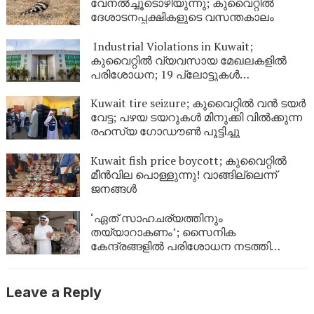
വേനൽച്ചൂടൊഴിയുന്നു; കുവൈറ്റിൽ
ദേശാടനപ്പക്ഷികളുടെ വസന്തകാലം
Industrial Violations in Kuwait;
കുവൈറ്റിൽ വ്യവസായ മേഖലകളിൽ
പരിശോധന; 19 പ്ലോട്ടുകൾ
അടച്ചുപൂട്ടാൻ ഉത്തരവിട്ടു
Kuwait tire seizure; കുവൈറ്റിൽ വൻ ടയർ
വേട്ട; പഴയ ടയറുകൾ മിനുക്കി വിൽക്കുന്ന
രഹസ്യ ഗോഡൗൺ പൂട്ടിച്ചു
Kuwait fish price boycott; കുവൈറ്റിൽ
മീൻവില പൊള്ളുന്നു! വാങ്ങില്ലെന്ന്
ജനങ്ങൾ
‘ഏത് സാഹചര്യത്തിനും
തയ്യാറാകണം’; സൈനിക
കേന്ദ്രങ്ങളിൽ പരിശോധന നടത്തി
കുവൈത്ത് പ്രതിരോധമന്ത്രി
Leave a Reply