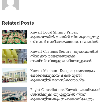
Related Posts
Kuwait Local Shrimp Prices;
കുവൈത്തിൽ ചെമ്മീൻ വില കുറയുന്നു;
സീസൺ സജീവമായതോടെ വിപണിയിൽ
വൻ തിരക്ക്
Kuwait Customs Seizure; കുവൈത്തിൽ
നിന്ന് ഈ രാജ്യത്തേയ്ക്ക്
സബ്സിഡിയുള്ള ഭക്ഷ്യവസ്തുക്കൾ
കടത്താനുള്ള ശ്രമം തടഞ്ഞു
Kuwait Manhunt Escaped; അമ്മയുടെ
മൊബൈലുമായി മകൻ മുങ്ങി!
കുവൈറ്റിൽ മാനസികാരോഗ്യ
കേന്ദ്രത്തിൽ നിന്ന് ചാടിപ്പോയ
യുവാവിനായി പോലീസ് തിരച്ചിൽ
Flight Cancellations Kuwait; യാത്രക്കാർ
ശ്രദ്ധിക്കുക! യുഎഇയിൽ നിന്ന്
കുവൈറ്റിലേക്കും ബഹ്‌റൈനിലേക്കും
വിമാനങ്ങൾ റദ്ദാക്കി; പുതിയ വിവരങ്ങൾ