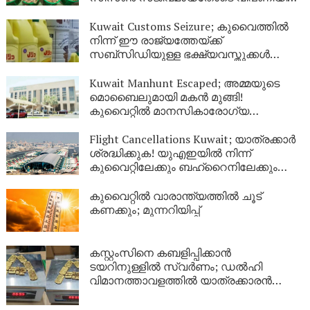
വൻ തിരക്ക്
Kuwait Customs Seizure; കുവൈത്തിൽ
നിന്ന് ഈ രാജ്യത്തേയ്ക്ക്
സബ്സിഡിയുള്ള ഭക്ഷ്യവസ്തുക്കൾ
കടത്താനുള്ള ശ്രമം തടഞ്ഞു
Kuwait Manhunt Escaped; അമ്മയുടെ
മൊബൈലുമായി മകൻ മുങ്ങി!
കുവൈറ്റിൽ മാനസികാരോഗ്യ
കേന്ദ്രത്തിൽ നിന്ന് ചാടിപ്പോയ
യുവാവിനായി പോലീസ് തിരച്ചിൽ
Flight Cancellations Kuwait; യാത്രക്കാർ
ശ്രദ്ധിക്കുക! യുഎഇയിൽ നിന്ന്
കുവൈറ്റിലേക്കും ബഹ്‌റൈനിലേക്കും
വിമാനങ്ങൾ റദ്ദാക്കി; പുതിയ വിവരങ്ങൾ
ഇങ്ങനെ
കുവൈറ്റിൽ വാരാന്ത്യത്തിൽ ചൂട്
കണക്കും; മുന്നറിയിപ്പ്
കസ്റ്റംസിനെ കബളിപ്പിക്കാൻ
ടയറിനുള്ളിൽ സ്വർണം; ഡൽഹി
വിമാനത്താവളത്തിൽ യാത്രക്കാരൻ
പിടിയിൽ