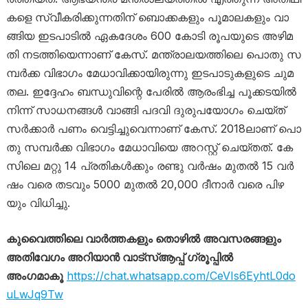
ക​ളെ സ്വീ​ക​രി​ക്കു​ന്ന​തി​ന് ബൊ​ക്ക​ക​ളും പൂ​മാ​ല​ക​ളും വാ​
ങ്ങി​യ ഇ​ട​പാ​ടി​ൽ ഏ​ക​ദേ​ശം 600 കോ​ടി രൂ​പ​യു​ടെ അ​ഴി​മ​
തി ന​ട​ത്തി​യെ​ന്നാ​ണ് കേ​സ്. മ​ന്ത്രാ​ല​യ​ത്തി​ലെ പൊ​തു സ​
മ്പ​ർ​ക്ക വി​ഭാ​ഗം മേ​ധാ​വി​ക്കാ​യി​രു​ന്നു ഇ​ട​പാ​ടു​ക​ളു​ടെ ചു​മ​
ത​ല. ഇ​ദ്ദേ​ഹം ബ​ന്ധു​വി​ന്റെ പേ​രി​ൽ ആ​രം​ഭി​ച്ച പൂ​ക്ക​ട​യി​ൽ​
നി​ന്ന് സാ​ധ​ന​ങ്ങ​ൾ വാ​ങ്ങി പ​ദ​വി ദു​രു​പ​യോ​ഗം ചെ​യ്ത്
സ​ർ​ക്കാ​ർ പ​ണം വെ​ട്ടി​ച്ചു​വെ​ന്നാ​ണ് കേ​സ്‌. 2018ലാ​ണ് പൊ​
തു സ​മ്പ​ർ​ക്ക വി​ഭാ​ഗം മേ​ധാ​വി​യെ അ​റ​സ്റ്റ് ചെ​യ്ത​ത്. കേ​
സി​ലെ മ​റ്റു 14 പ്ര​തി​ക​ൾ​ക്കും ര​ണ്ടു വ​ർ​ഷം മു​ത​ൽ 15 വ​ർ​
ഷം വ​രെ ത​ട​വും 5000 മു​ത​ൽ 20,000 ദീ​നാ​ർ വ​രെ പി​ഴ​
യും വി​ധി​ച്ചു.
കുവൈത്തിലെ വാർത്തകളും തൊഴിൽ അവസരങ്ങളും
അതിവേഗം അറിയാൻ വാട്സ്ആപ്പ് ഗ്രൂപ്പിൽ
അംഗമാകൂ
https://chat.whatsapp.com/CeVIs6EyhtL0do
uLwJq9Tw