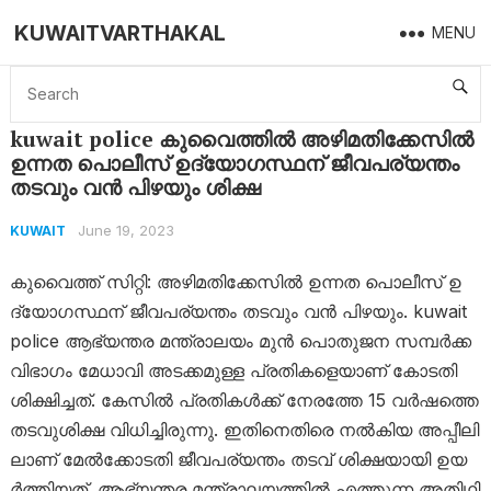
KUWAITVARTHAKAL
MENU
Home
Kuwait
kuwait police കുവൈത്തിൽ അ​ഴി​മ​തി​ക്കേ​സി​ൽ ഉ​ന്ന​ത പൊ​ലീ​സ്‌ ഉ​ദ്യോ​ഗ​സ്ഥ​ന് ജീ​വ​പ​ര്യ​ന്തം ത​ട​വും വ​ൻ പി​ഴ​യും ശിക്ഷ
kuwait police കുവൈത്തിൽ അ​ഴി​മ​തി​ക്കേ​സി​ൽ
ഉ​ന്ന​ത പൊ​ലീ​സ്‌ ഉ​ദ്യോ​ഗ​സ്ഥ​ന് ജീ​വ​പ​ര്യ​ന്തം
ത​ട​വും വ​ൻ പി​ഴ​യും ശിക്ഷ
June 19, 2023
KUWAIT
കു​വൈ​ത്ത്​ സി​റ്റി: അ​ഴി​മ​തി​ക്കേ​സി​ൽ ഉ​ന്ന​ത പൊ​ലീ​സ്‌ ഉ​
ദ്യോ​ഗ​സ്ഥ​ന് ജീ​വ​പ​ര്യ​ന്തം ത​ട​വും വ​ൻ പി​ഴ​യും. kuwait
police ആ​ഭ്യ​ന്ത​ര മ​ന്ത്രാ​ല​യം മു​ൻ പൊ​തു​ജ​ന സ​മ്പ​ർ​ക്ക
വി​ഭാ​ഗം മേ​ധാ​വി അ​ട​ക്ക​മു​ള്ള പ്ര​തി​ക​ളെ​യാ​ണ് കോ​ട​തി
ശി​ക്ഷി​ച്ച​ത്. കേ​സി​ൽ പ്ര​തി​ക​ൾ​ക്ക് നേ​ര​ത്തേ 15 വ​ർ​ഷ​ത്തെ
ത​ട​വു​ശി​ക്ഷ വി​ധി​ച്ചി​രു​ന്നു. ഇ​തി​നെ​തി​രെ ന​ൽകി​യ അ​പ്പീ​ലി​
ലാ​ണ് മേ​ൽക്കോ​ട​തി ജീ​വ​പ​ര്യ​ന്തം ത​ട​വ് ശി​ക്ഷ​യാ​യി ഉ​യ​
ർത്തി​യ​ത്. ആ​ഭ്യ​ന്ത​ര മ​ന്ത്രാ​ല​യ​ത്തി​ൽ എ​ത്തു​ന്ന അ​തി​ഥി​