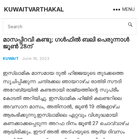
KUWAITVARTHAKAL
MENU
Home
Kuwait
മാസപ്പിറവി കണ്ടു; ​ഗൾഫിൽ ബലി പെരുന്നാൾ ജൂൺ 28ന്
മാസപ്പിറവി കണ്ടു; ​ഗൾഫിൽ ബലി പെരുന്നാൾ
ജൂൺ 28ന്
June 18, 2023
KUWAIT
ഇസ്ലാമിക മാസമായ ദുൽ ഹിജ്ജയുടെ തുടക്കത്തെ
സൂചിപ്പിക്കുന്ന ചന്ദ്രക്കല ഞായറാഴ്ച രാത്രി സൗദി
അറേബ്യയിൽ കണ്ടതായി രാജ്യത്തിന്റെ സുപ്രീം
കോടതി അറിയിച്ചു. ഇസ്ലാമിക ഹിജ്രി കലണ്ടറിലെ
അവസാന മാസം, അതിനാൽ, ജൂൺ 19 തിങ്കളാഴ്ച
ആരംഭിക്കുന്നു.ഇസ്ലാമിലെ ഏറ്റവും വിശുദ്ധമായി
കണക്കാക്കപ്പെടുന്ന അറഫ ദിനം ജൂൺ 27 ചൊവ്വാഴ്ച
ആയിരിക്കും. ഈദ് അൽ അദ്ഹയുടെ ആദ്യ ദിവസം