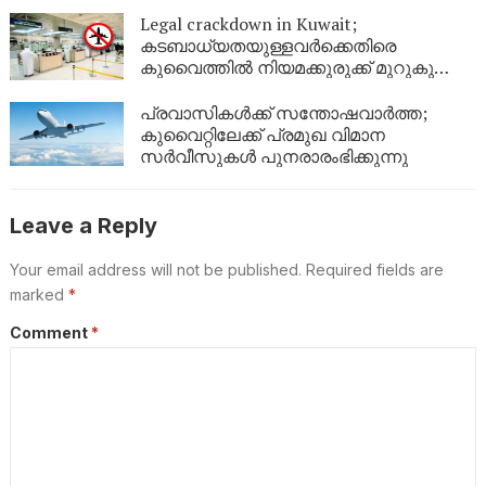
അപേക്ഷിക്കാം?
Legal crackdown in Kuwait;
കടബാധ്യതയുള്ളവർക്കെതിരെ
കുവൈത്തിൽ നിയമക്കുരുക്ക് മുറുകുന്നു;
ജൂണിൽ മാത്രം 4,357 പേർക്ക്
യാത്രാവിലക്ക്
പ്രവാസികൾക്ക് സന്തോഷവാർത്ത;
കുവൈറ്റിലേക്ക് പ്രമുഖ വിമാന
സർവീസുകൾ പുനരാരംഭിക്കുന്നു
Leave a Reply
Your email address will not be published.
Required fields are
marked
*
Comment
*