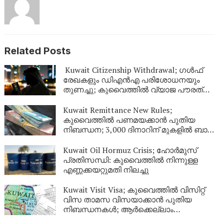
Related Posts
Kuwait Citizenship Withdrawal; ഗൾഫ്
രേഖകളും ഡിഎൻഎ പരിശോധനയും
തുണച്ചു; കുവൈത്തിൽ വ്യാജ പൗരത്വം
നേടിയ 344 പേർ പുറത്ത്
Kuwait Remittance New Rules;
കുവൈത്തിൽ പണമയക്കാൻ പുതിയ
നിബന്ധന; 3,000 ദിനാറിന് മുകളിൽ ബാങ്ക്
സ്റ്റേറ്റ്‌മെന്റ് നിർബന്ധം
Kuwait Oil Hormuz Crisis; ഹോർമുസ്
പ്രതിസന്ധി: കുവൈത്തിൽ നിന്നുള്ള
എണ്ണക്കയറ്റുമതി നിലച്ചു
Kuwait Visit Visa; കുവൈത്തിൽ വിസിറ്റ്
വിസ താമസ വിസയാക്കാൻ പുതിയ
നിബന്ധനകൾ; ആർക്കെല്ലാം