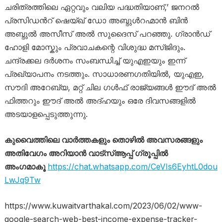
ചരിത്രത്തിലെ ഏറ്റവും വലിയ പദ്ധതിയാണ്,’ ജനറൽ
പ്രസിഡൻറ് ഷെയ്ഖ് ഡോ അബ്ദുൾറഹ്മാൻ ബിൻ
അബ്ദുൽ അസീസ് അൽ സുദൈസ് പറഞ്ഞു. ഗ്രാൻഡ്
ഹോളി മോസ്കും പ്രവാചകന്റെ വിശുദ്ധ മസ്ജിദും.
ചന്ദ്രക്കല ദർശനം സംബന്ധിച്ച് യുഎഇയും ഇന്ന്
പ്രഖ്യാപനം നടത്തും. സാധാരണഗതിയിൽ, യുഎഇ,
സൗദി അറേബ്യ, മറ്റ് ചില ഗൾഫ് രാജ്യങ്ങൾ ഈദ് അൽ
ഫിത്തറും ഈദ് അൽ അദ്ഹയും ഒരേ ദിവസങ്ങളിൽ
അടയാളപ്പെടുത്തുന്നു.
കുവൈത്തിലെ വാർത്തകളും തൊഴിൽ അവസരങ്ങളും
അതിവേഗം അറിയാൻ വാട്സ്ആപ്പ് ഗ്രൂപ്പിൽ
അംഗമാകൂ
https://chat.whatsapp.com/CeVIs6EyhtL0dou
LwJq9Tw
https://www.kuwaitvarthakal.com/2023/06/02/www-
google-search-web-best-income-expense-tracker-