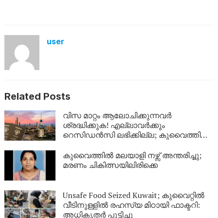
user
Related Posts
വിസ മാറ്റം ആലോചിക്കുന്നവർ
ശ്രദ്ധിക്കുക! എല്ലാവർക്കും
റെസിഡൻസി ലഭിക്കില്ല; കുവൈത്തിന്റെ
നിർണായക വിശദീകരണം
കുവൈത്തിൽ മലയാളി നഴ്സ് അന്തരിച്ചു;
മരണം ചികിത്സയിലിരിക്കെ
Unsafe Food Seized Kuwait; കുവൈറ്റിൽ
വീടിനുള്ളിൽ രഹസ്യ മിഠായി ഫാക്ടറി:
അധികൃതർ പൂട്ടിച്ചു