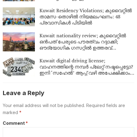
Kuwait Residency Violations; കുവൈറ്റിൽ
താമസ-തൊഴിൽ നിയമലംഘനം: 48
പ്രവാസികൾ പിടിയിൽ
Kuwait nationality review; കുവൈറ്റിൽ
ഒൻപത് പേരുടെ പൗരത്വം റദ്ദാക്കി;
ഔദ്യോഗിക ഗസറ്റിൽ ഉത്തരവ്
പുറത്തിറങ്ങി
Kuwait digital driving license;
വാഹനത്തിന്റെ നമ്പര്‍ പ്ലേറ്റ് നഷ്ടപ്പെട്ടോ?
ഇനി ‘സഹേൽ’ ആപ്പ് വഴി അപേക്ഷിക്കാം;
കുവൈറ്റിൽ പുതിയ ഡിജിറ്റൽ സേവനം
ഉടൻ
Leave a Reply
Your email address will not be published.
Required fields are
marked
*
Comment
*