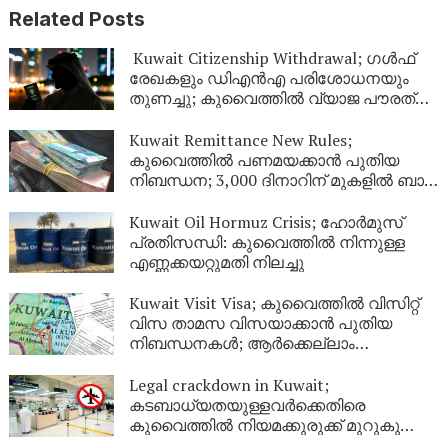
Related Posts
Kuwait Citizenship Withdrawal; ഗൾഫ്
രേഖകളും ഡിഎൻഎ പരിശോധനയും
തുണച്ചു; കുവൈത്തിൽ വ്യാജ പൗരത്വം
നേടിയ 344 പേർ പുറത്ത്
Kuwait Remittance New Rules;
കുവൈത്തിൽ പണമയക്കാൻ പുതിയ
നിബന്ധന; 3,000 ദിനാറിന് മുകളിൽ ബാങ്ക്
സ്റ്റേറ്റ്‌മെന്റ് നിർബന്ധം
Kuwait Oil Hormuz Crisis; ഹോർമുസ്
പ്രതിസന്ധി: കുവൈത്തിൽ നിന്നുള്ള
എണ്ണക്കയറ്റുമതി നിലച്ചു
Kuwait Visit Visa; കുവൈത്തിൽ വിസിറ്റ്
വിസ താമസ വിസയാക്കാൻ പുതിയ
നിബന്ധനകൾ; ആർക്കെല്ലാം
അപേക്ഷിക്കാം?
Legal crackdown in Kuwait;
കടബാധ്യതയുള്ളവർക്കെതിരെ
കുവൈത്തിൽ നിയമക്കുരുക്ക് മുറുകുന്നു;
ജൂണിൽ മാത്രം 4,357 പേർക്ക്