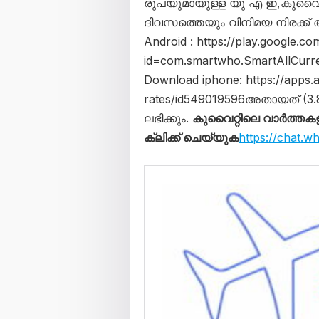
രൂപയുമായുള്ള യു എ ഇ,കുവൈറ്റ
ദിവസത്തെയും വിനിമയ നിരക്ക്
Android : https://play.google.co
id=com.smartwho.SmartAllCurr
Download iphone: https://apps
rates/id549019596അതായത് (
ലഭിക്കും.
കുവൈറ്റിലെ വാർത്തകള
ക്ലിക്ക് ചെയ്യുക
https://chat