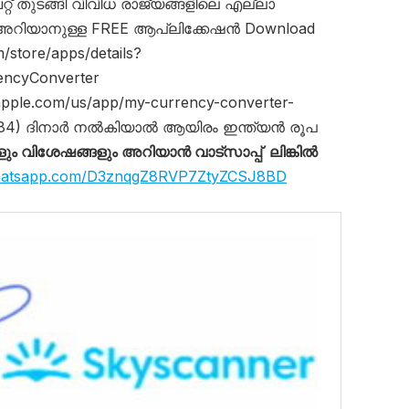
് തുടങ്ങി വിവിധ രാജ്യങ്ങളിലെ എല്ലാ
 അറിയാനുള്ള FREE ആപ്ലിക്കേഷൻ Download
m/store/apps/details?
encyConverter
.apple.com/us/app/my-currency-converter-
3.84) ദിനാർ നൽകിയാൽ ആയിരം ഇന്ത്യൻ രൂപ
ും വിശേഷങ്ങളും അറിയാൻ വാട്സാപ്പ് ലിങ്കിൽ
.whatsapp.com/D3znqgZ8RVP7ZtyZCSJ8BD