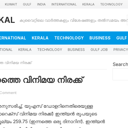
KUWAIT
GULF
INDIA
INTERNATIONAL
KERALA
TECHNOLOGY
KAL
ERNATIONAL
KERALA
TECHNOLOGY
BUSINESS
GULF
TIONAL
KERALA
TECHNOLOGY
BUSINESS
GULF JOB
PRIVACY
െ വിനിമയ നിരക്ക്
Searc
ത്തെ വിനിമയ നിരക്ക്
 Comment
അനുസരിച്ച്, യുഎസ് ഡോളറിനെതിരെയുള്ള
ോറെക്സ് വിനിമയ നിരക്ക്) ഇന്ത്യൻ രൂപയുടെ
ൂല്യം 259.75 (ഇന്നത്തെ ഒരു ദിനാറിന്). ഇന്ത്യൻ