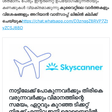
ശതമാനം പേരും ഇന്റർനെറ്റ്‌ ഉപയോഗിക്കുന്നതായും
കണക്കുകൾ വ്യക്തമാക്കുന്നു.
കുവൈറ്റിലെ വാർത്തകളും
വിശേഷങ്ങളും അറിയാൻ വാട്സാപ്പ് ലിങ്കിൽ ക്ലിക്ക്
ചെയ്യുക
https://chat.whatsapp.com/D3znqgZ8RVP7Zt
yZCSJ8BD