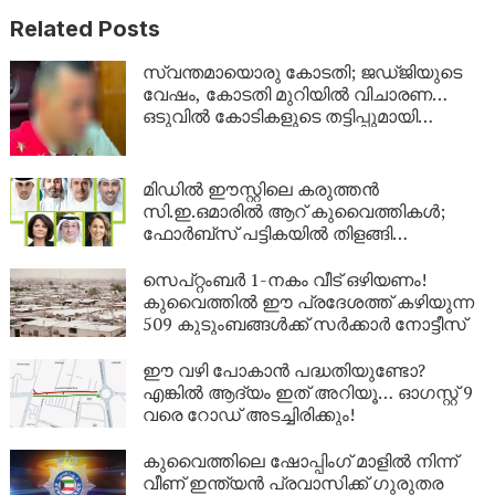
Related Posts
സ്വന്തമായൊരു കോടതി; ജഡ്ജിയുടെ
വേഷം, കോടതി മുറിയിൽ വിചാരണ…
ഒടുവിൽ കോടികളുടെ തട്ടിപ്പുമായി
യുവാവ് പിടിയിൽ!
മിഡിൽ ഈസ്റ്റിലെ കരുത്തൻ
സി.ഇ.ഒമാരിൽ ആറ് കുവൈത്തികൾ;
ഫോർബ്സ് പട്ടികയിൽ തിളങ്ങി
കുവൈത്ത്!
സെപ്റ്റംബർ 1-നകം വീട് ഒഴിയണം!
കുവൈത്തിൽ ഈ പ്രദേശത്ത് കഴിയുന്ന
509 കുടുംബങ്ങൾക്ക് സർക്കാർ നോട്ടീസ്
ഈ വഴി പോകാൻ പദ്ധതിയുണ്ടോ?
എങ്കിൽ ആദ്യം ഇത് അറിയൂ… ഓഗസ്റ്റ് 9
വരെ റോഡ് അടച്ചിരിക്കും!
കുവൈത്തിലെ ഷോപ്പിംഗ് മാളിൽ നിന്ന്
വീണ് ഇന്ത്യൻ പ്രവാസിക്ക് ഗുരുതര