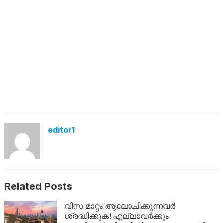
editor1
Related Posts
വിസ മാറ്റം ആലോചിക്കുന്നവർ
ശ്രദ്ധിക്കുക! എല്ലാവർക്കും