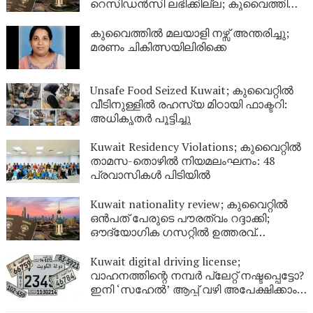
റെസിഡൻസി ലഭിക്കില്ല; കുവൈത്തിന്റെ
നിർണായക വിശദീകരണം
കുവൈത്തിൽ മലയാളി നഴ്സ് അന്തരിച്ചു;
മരണം ചികിത്സയിലിരിക്കെ
Unsafe Food Seized Kuwait; കുവൈറ്റിൽ
വീടിനുള്ളിൽ രഹസ്യ മിഠായി ഫാക്ടറി:
അധികൃതർ പൂട്ടിച്ചു
Kuwait Residency Violations; കുവൈറ്റിൽ
താമസ-തൊഴിൽ നിയമലംഘനം: 48
പ്രവാസികൾ പിടിയിൽ
Kuwait nationality review; കുവൈറ്റിൽ
ഒൻപത് പേരുടെ പൗരത്വം റദ്ദാക്കി;
ഔദ്യോഗിക ഗസറ്റിൽ ഉത്തരവ്
പുറത്തിറങ്ങി
Kuwait digital driving license;
വാഹനത്തിന്റെ നമ്പര്‍ പ്ലേറ്റ് നഷ്ടപ്പെട്ടോ?
ഇനി ‘സഹേൽ’ ആപ്പ് വഴി അപേക്ഷിക്കാം;
കുവൈറ്റിൽ പുതിയ ഡിജിറ്റൽ സേവനം