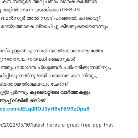
നി. കമ്പനിയുടെ അറുപതാം വാർഷികത്തോട്
 മാളിൽ നടന്ന ചടങ്ങിലാണ് K-BUS
ഇഒ മൻസൂർ അൽ സാദ് പറഞ്ഞത്. കുവൈറ്റ്
ി രാജ്യത്താകെ വ്യാപിച്ചു കിടക്കുകയാണെന്നും
ിലുള്ളത്. എന്നാൽ യാത്രക്കാരെ ആവശ്യ
ക്കുന്നതിനായി നിരവധി ലൈനുകൾ
 പറഞ്ഞു. ഗതാഗത പ്രശ്നങ്ങൾ പരിഹരിക്കുന്നതിനും,
്പിക്കുന്നതിനുമായി ഗതാഗത കമ്പനിയും,
ആഭ്യന്തരമന്ത്രാലയവും ചേർന്ന്
്ടിച്ചേർത്തു.
കുവൈറ്റിലെ വാര്‍ത്തകളും
് ലിങ്കില്‍ ക്ലിക്ക്
sapp.com/JELqdROJ3yH8vFB99zDpu8
m/2022/05/16/latest-heres-a-great-free-app-that-