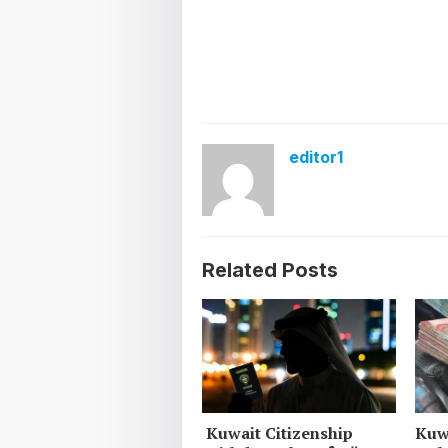
editor1
Related Posts
Kuwait Citizenship
Kuw