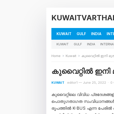
KUWAITVARTHA
KUWAIT
GULF
INDIA
INT
KUWAIT
GULF
INDIA
INTERNA
Home
Kuwait
കുവൈറ്റിൽ ഇനി മ
കുവൈറ്റിൽ ഇനി
editor1
—
June 25, 2022
·
0
KUWAIT
കുവൈറ്റിലെ വിവിധ പ്രദേശങ്ങളി
പൊതുഗതാഗത സംവിധാനങ്ങൾ വർദ്
രൂപത്തിൽ K-BUS എന്ന പേരിൽ 