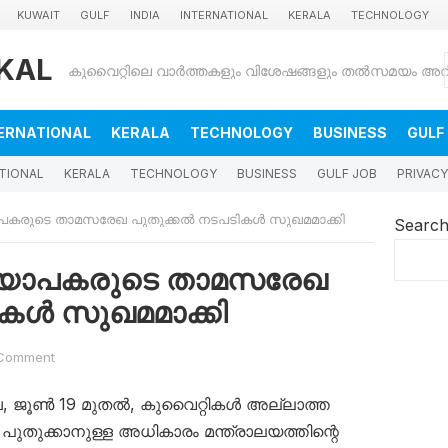
KUWAIT
GULF
INDIA
INTERNATIONAL
KERALA
TECHNOLOGY
KAL
ERNATIONAL
KERALA
TECHNOLOGY
BUSINESS
GULF
TIONAL
KERALA
TECHNOLOGY
BUSINESS
GULF JOB
PRIVACY
പകരുടെ താമസരേഖ പുതുക്കൽ നടപടികൾ സുഖമമാക്കി
Searc
്യാപകരുടെ താമസരേഖ
കൾ സുഖമമാക്കി
Comment
ച, ജൂൺ 19 മുതൽ, കുവൈറ്റികൾ അല്ലാത്ത
ുക്കാനുള്ള അധികാരം മന്ത്രാലയത്തിന്റെ