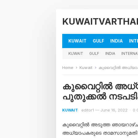
KUWAITVARTHA
KUWAIT
GULF
INDIA
INT
KUWAIT
GULF
INDIA
INTERNA
Home
Kuwait
കുവൈറ്റിൽ അധ്യാ
കുവൈറ്റിൽ അധ
പുതുക്കൽ നടപടി
editor1
—
June 16, 2022
·
0 
KUWAIT
കുവൈറ്റിൽ അടുത്ത ഞായറാഴ്‌
അധ്യാപകരുടെ താമസാനുമതി പുത