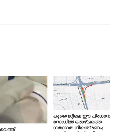
കുവൈറ്റിലെ ഈ പ്രധാന
റോഡിൽ ഒരാഴ്ചത്തെ
ഗതാഗത നിയന്ത്രണം;
ൈത്ത്