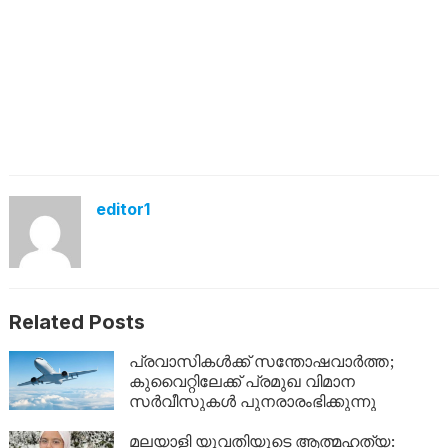
editor1
Related Posts
പ്രവാസികൾക്ക് സന്തോഷവാർത്ത;
കുവൈറ്റിലേക്ക് പ്രമുഖ വിമാന
സർവീസുകൾ പുനരാരംഭിക്കുന്നു
മലയാളി യുവതിയുടെ ആത്മഹത്യ: