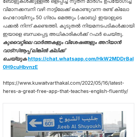
ബോളുകൾക്കുള്ളിൽ ഒളിപ്പിച്ച് നൂതന മാർഗം ഉപയോഗിച്ച്
വിമാനക്കമ്പനി വഴി നാട്ടിലേക്ക് കൊണ്ടുവന്ന രണ്ട് കിലോ
ഹെറോയിനും 50 ഗ്രാം മെത്തും (ഷാബു) ഇയാളുടെ
പക്കൽ നിന്ന് കണ്ടെത്തി. കൂടുതൽ നിയമനടപടികൾക്കായി
ഇയാളെ ബന്ധപ്പെട്ട അധികാരികൾക്ക് റഫർ ചെയ്തു.
കുവൈറ്റിലെ വാര്‍ത്തകളും വിശേഷങ്ങളും അറിയാന്‍
വാട്‌സ്ആപ്പ് ലിങ്കില്‍ ക്ലിക്ക്
ചെയ്യുക
https://chat.whatsapp.com/HkW2MDDrBaI
0H9cuHbvnzE
https://www.kuwaitvarthakal.com/2022/05/16/latest-
heres-a-great-free-app-that-teaches-english-fluently/