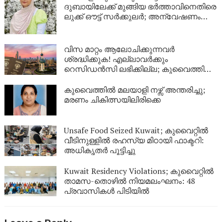
ദുബായിലേക്ക് മുങ്ങിയ ഭർത്താവിനെതിരെ
ലുക്ക് ഔട്ട് സർക്കുലർ; അന്വേഷണം
ശക്തമാക്കി പൊലീസ്
വിസ മാറ്റം ആലോചിക്കുന്നവർ
ശ്രദ്ധിക്കുക! എല്ലാവർക്കും
റെസിഡൻസി ലഭിക്കില്ല; കുവൈത്തിന്റെ
നിർണായക വിശദീകരണം
കുവൈത്തിൽ മലയാളി നഴ്സ് അന്തരിച്ചു;
മരണം ചികിത്സയിലിരിക്കെ
Unsafe Food Seized Kuwait; കുവൈറ്റിൽ
വീടിനുള്ളിൽ രഹസ്യ മിഠായി ഫാക്ടറി:
അധികൃതർ പൂട്ടിച്ചു
Kuwait Residency Violations; കുവൈറ്റിൽ
താമസ-തൊഴിൽ നിയമലംഘനം: 48
പ്രവാസികൾ പിടിയിൽ