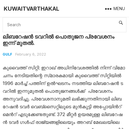
KUWAITVARTHAKAL
MENU
Home
Gulf
ലിബറേഷൻ ടവറിൽ പൊതുജന പ്രവേശനം ഇന്ന് മുതൽ.
ലിബറേഷൻ ടവറിൽ പൊതുജന പ്രവേശനം
ഇന്ന് മുതൽ.
February 6, 2022
GULF
കുവൈത്ത് സിറ്റി: ഇ​റാ​ഖ്​ അ​ധി​നി​വേ​ശ​ത്തി​ൽ​ നി​ന്ന്​ വി​മോ​
ച​നം നേ​ടി​യ​തിന്റെ സ്​​മാ​ര​ക​മാ​യി കു​വൈ​ത്ത്​ സി​റ്റി​യിൽ
1996 മാ​ർ​ച്ച്​ പത്തിന് ഉൽഘടനം നടത്തിയ ലി​ബ​റേ​ഷ​ൻ ട​
വ​റിൽ ഇന്നുമുതൽ പൊ​തുജനങ്ങൾക്ക് ​ പ്ര​വേ​ശ​നം
അനുവദിച്ചു. പ്രവേശനാനുമതി ലഭിക്കുന്നതിനായി ലി​ബ​
റേ​ഷ​ൻ ട​വ​ർ വെ​ബ്​​സൈ​റ്റി​ലൂ​ടെ മു​ൻ​കൂ​ട്ടി അ​പ്പോ​യി​ൻ​റ്​​
മെൻറ്​ എടുക്കേണ്ടതുണ്ട്. 372 മീ​റ്റ​ർ ഉ​യ​ര​മു​ള്ള ലി​ബ​റേ​ഷ​
ൻ ട​വ​ർ​ ഗ​ൾ​ഫ്​ രാ​ജ്യ​ങ്ങ​ളി​ലെ​യും അ​റ​ബ്​ മേ​ഖ​ല​യി​ലെ​