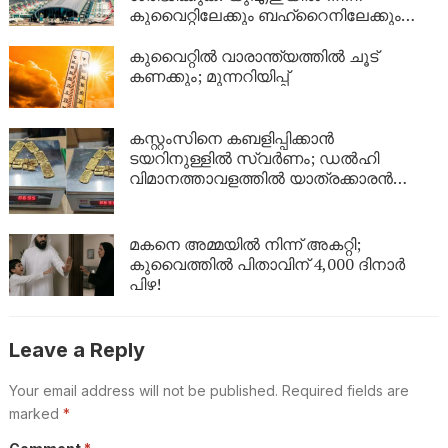
കുവൈറ്റിലേക്കും ബഹ്‌റൈനിലേക്കും
വിമാനങ്ങൾ റദ്ദാക്കി; പുതിയ വിവരങ്ങൾ
ഇങ്ങനെ
കുവൈറ്റിൽ വാരാന്ത്യത്തിൽ ചൂട്
കണക്കും; മുന്നറിയിപ്പ്
കസ്റ്റംസിനെ കബളിപ്പിക്കാൻ
ടയറിനുള്ളിൽ സ്വർണം; ഡൽഹി
വിമാനത്താവളത്തിൽ യാത്രക്കാരൻ
പിടിയിൽ
മകനെ അമ്മയിൽ നിന്ന് അകറ്റി;
കുവൈത്തിൽ പിതാവിന് 4,000 ദിനാർ
പിഴ!
Leave a Reply
Your email address will not be published.
Required fields are
marked
*