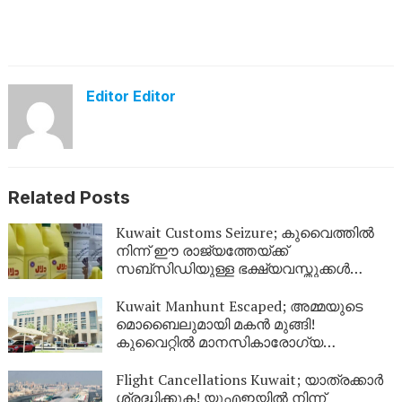
Editor Editor
Related Posts
Kuwait Customs Seizure; കുവൈത്തിൽ
നിന്ന് ഈ രാജ്യത്തേയ്ക്ക്
സബ്സിഡിയുള്ള ഭക്ഷ്യവസ്തുക്കൾ
കടത്താനുള്ള ശ്രമം തടഞ്ഞു
Kuwait Manhunt Escaped; അമ്മയുടെ
മൊബൈലുമായി മകൻ മുങ്ങി!
കുവൈറ്റിൽ മാനസികാരോഗ്യ
കേന്ദ്രത്തിൽ നിന്ന് ചാടിപ്പോയ
യുവാവിനായി പോലീസ് തിരച്ചിൽ
Flight Cancellations Kuwait; യാത്രക്കാർ
ശ്രദ്ധിക്കുക! യുഎഇയിൽ നിന്ന്