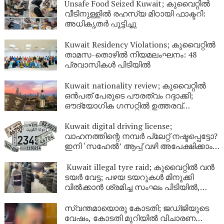
Unsafe Food Seized Kuwait; കുവൈറ്റിൽ
വീടിനുള്ളിൽ രഹസ്യ മിഠായി ഫാക്ടറി:
അധികൃതർ പൂട്ടിച്ചു
Kuwait Residency Violations; കുവൈറ്റിൽ
താമസ-തൊഴിൽ നിയമലംഘനം: 48
പ്രവാസികൾ പിടിയിൽ
Kuwait nationality review; കുവൈറ്റിൽ
ഒൻപത് പേരുടെ പൗരത്വം റദ്ദാക്കി;
ഔദ്യോഗിക ഗസറ്റിൽ ഉത്തരവ്
പുറത്തിറങ്ങി
Kuwait digital driving license;
വാഹനത്തിന്റെ നമ്പര്‍ പ്ലേറ്റ് നഷ്ടപ്പെട്ടോ?
ഇനി ‘സഹേൽ’ ആപ്പ് വഴി അപേക്ഷിക്കാം;
കുവൈറ്റിൽ പുതിയ ഡിജിറ്റൽ സേവനം
ഉടൻ
Kuwait illegal tyre raid; കുവൈറ്റിൽ വൻ
ടയർ വേട്ട; പഴയ ടയറുകൾ മിനുക്കി
വിൽക്കാൻ ശ്രമിച്ച സംഘം പിടിയിൽ,
പിടിച്ചെടുത്തത് ആയിരത്തിലധികം
ടയറുകൾ
സ്വന്തമായൊരു കോടതി; ജഡ്ജിയുടെ
വേഷം, കോടതി മുറിയിൽ വിചാരണ…