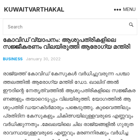
KUWAITVARTHAKAL
MENU
Home
Business
കോവിഡ്​ വ്യാപനം: ആശുപത്രികളിലെ സജ്ജീകരണം വിലയിരുത്തി ആ​രോ​ഗ്യ മന്ത്രി
കോവിഡ്​ വ്യാപനം: ആശുപത്രികളിലെ
സജ്ജീകരണം വിലയിരുത്തി ആ​രോ​ഗ്യ മന്ത്രി
January 30, 2022
BUSINESS
രാ​ജ്യ​ത്ത്​ കോ​വി​ഡ്​ കേ​സു​ക​ൾ വ​ർ​ധി​ച്ചു​വ​രു​ന്ന പ​ശ്ചാ​
ത്ത​ല​ത്തി​ൽ ആ​രോ​ഗ്യ മ​ന്ത്രി ഡോ. ​ഖാ​ലി​ദ്​ അ​ൽ
ഈദിന്റെ നേ​തൃ​ത്വ​ത്തി​ൽ ആ​ശു​പ​ത്രി​ക​ളി​ലെ സ​ജ്ജീ​ക​ര​
ണ​ങ്ങ​ളും ത​യാ​റെ​ടു​പ്പും വി​ല​യി​രു​ത്തി. യോ​ഗ​ത്തി​ൽ ആ​
ശു​പ​ത്രി ഡ​യ​റ​ക്​​ട​ർ​മാ​രും പങ്കെടുത്തു. കു​വൈ​ത്തി​ലും
പ്ര​തി​ദി​ന കേ​സു​ക​ളും ചി​കി​ത്സ​യി​ലു​ള്ള​വ​രു​ടെ എ​ണ്ണ​വും
വ​ർ​ധി​ക്കു​ന്നതും .മേ​ഖ​ല​യി​ലെ ചി​ല രാ​ജ്യ​ങ്ങ​ളി​ൽ ഗു​രു​ത​
രാ​വ​സ്ഥ​യു​ള്ള​വ​രു​ടെ എ​ണ്ണ​വും മ​ര​ണ​നി​ര​ക്കും വ​ർ​ധി​ച്ച