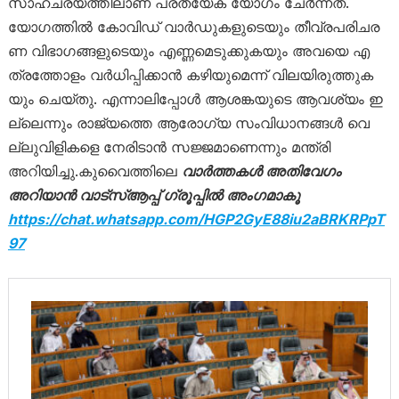
സാ​ഹ​ച​ര്യ​ത്തി​ലാ​ണ്​ പ്ര​ത്യേ​ക യോ​ഗം ചേ​ർ​ന്ന​ത്.
യോഗത്തിൽ കോ​വി​ഡ്​ വാ​ർ​ഡു​ക​ളു​ടെ​യും ​തീ​വ്ര​പ​രി​ച​ര​
ണ വി​ഭാ​ഗ​ങ്ങ​ളു​ടെ​യും എ​ണ്ണ​മെ​ടു​ക്കു​ക​യും അവയെ എ​
ത്ര​ത്തോ​ളം വ​ർ​ധി​പ്പി​ക്കാ​ൻ ക​ഴി​യു​മെ​ന്ന്​ വി​ല​യി​രു​ത്തു​ക​
യും ചെ​യ്​​തു. എന്നാലിപ്പോൾ ആ​​ശ​ങ്ക​യു​ടെ ആ​വ​ശ്യം ഇ​
ല്ലെ​ന്നും രാ​ജ്യ​ത്തെ ആ​രോ​ഗ്യ സം​വി​ധാ​ന​ങ്ങ​ൾ വെ​
ല്ലു​വി​ളി​ക​ളെ നേ​രി​ടാ​ൻ സ​ജ്ജ​മാ​ണെ​ന്നും മ​ന്ത്രി
അറിയിച്ചു.കുവൈത്തിലെ
വാർത്തകൾ അതിവേഗം
അറിയാൻ വാട്സ്ആപ്പ് ഗ്രൂപ്പിൽ അംഗമാകൂ
https://chat.whatsapp.com/HGP2GyE88iu2aBRKRP
pT
97