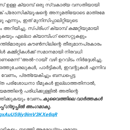
 ഉള്ള ക്യാമ്പ് ഒരു സ്വകാര്യ വസതിയായി
്ലിക് പ്രോസിക്യൂഷന്റെ അനുമതിയോടെ മാത്രമേ
്നും, ഇത് മുനിസിപ്പാലിറ്റിയുടെ
ിയിച്ചു. സ്പ്രിംഗ് ക്യാമ്പ് കമ്മറ്റിയുമായി
െടുകയും എല്ലാ ക്യാമ്പിംഗ് സൈറ്റുകളും
്ത്രിമാരുടെ കൗൺസിലിന്റെ തീരുമാനപ്രകാരം
്പിൾ കമ്മിറ്റികൾക്ക് സമാനമായി നിരവധി
െന്ന് ‘അൽ-റായി’ വഴി ഉറവിടം നിർദ്ദേശിച്ചു.
ന ഒത്തുചേരലുകൾ, പാർട്ടികൾ, ഇവന്റുകൾ എന്നിവ
 വേണം, പ്രത്യേകിച്ചും ബന്ധപ്പെട്ട
്ത പരിശോധനാ ടീമുകൾ ഇല്ലാത്തതിനാൽ,
്തിന്റെ പരിധിക്കുള്ളിൽ അതിന്റെ
്തിക്കുകയും വേണം.
കുവൈത്തിലെ വാർത്തകൾ
 ഗ്രൂപ്പിൽ അംഗമാകൂ.
D5gxAuU59jy9imV3KXe6qR
രിപാടികളും നടത്തി ആരോഗ്യപരമായ