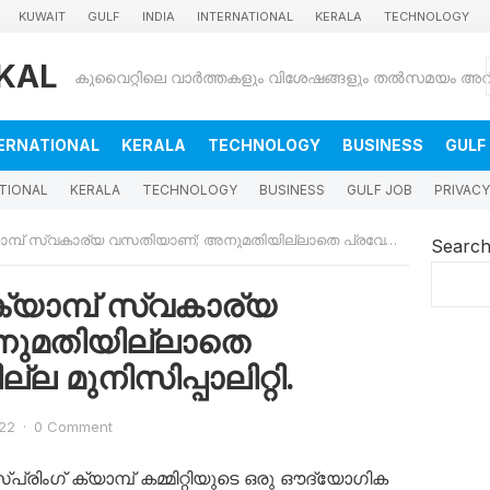
KUWAIT
GULF
INDIA
INTERNATIONAL
KERALA
TECHNOLOGY
KAL
ERNATIONAL
KERALA
TECHNOLOGY
BUSINESS
GULF
TIONAL
KERALA
TECHNOLOGY
BUSINESS
GULF JOB
PRIVACY
ാര്യ വസതിയാണ്; അനുമതിയില്ലാതെ പ്രവേശിക്കാനാകില്ല മുനിസിപ്പാലിറ്റി.
Searc
ാമ്പ് സ്വകാര്യ
ുമതിയില്ലാതെ
ല മുനിസിപ്പാലിറ്റി.
022
·
0 Comment
സ്പ്രിംഗ് ക്യാമ്പ് കമ്മിറ്റിയുടെ ഒരു ഔദ്യോഗിക