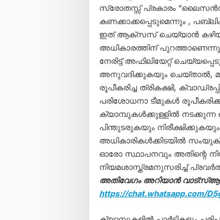
സ്രോതസ്സ് പ്രകാരം “ലൈസൻസ്
കണക്കാക്കപ്പെടുമെന്നും , പബ
ഇത് ആക്സസ് ചെയ്യാൻ കഴിയൂ എന
അധികാരത്തിന് പുറത്താണെന്നും അറ
നേരിട്ട് അഫിലിയേറ്റ് ചെയ്യപ്പ
അനുവദിക്കുകയും ചെയ്താൽ, മന
രൂപീകരിച്ച ത്രികക്ഷി, ക്വാഡ്രപ
പരിശോധനാ ടീമുകൾ രൂപീകരിക്കണമ
ക്യാമ്പുകൾക്കുള്ളിൽ നടക്കുന്
പിന്തുടരുകയും നിരീക്ഷിക്കുകയും
അധികാരികൾക്കിടയിൽ സംയുക
ഓരോ സ്ഥാപനവും അതിന്റെ നിയമത
നിയമശാസ്ത്രമനുസരിച്ച് പ്രവർത
അതിവേഗം അറിയാൻ വാട്സ്ആപ്പ്
https://chat.whatsapp.com/
ക്യാമ്പുകളിൽ പാർട്ടികളും പ