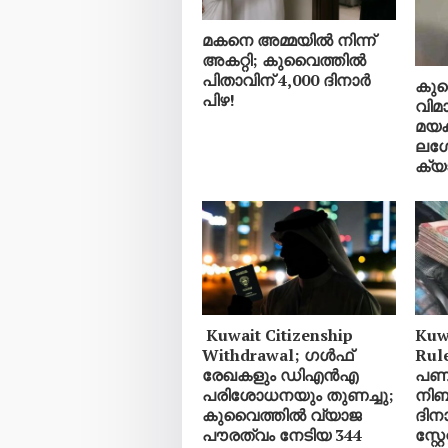
മകനെ അമ്മയിൽ നിന്ന്
അകറ്റി; കുവൈത്തിൽ
പിതാവിന് 4,000 ദിനാർ
കുവ
പിഴ!
വിമ
മയക്
ലഗേജ
ക്യ
Kuwait Citizenship
Kuw
Withdrawal; ഗൾഫ്
Rul
രേഖകളും ഡിഎൻഎ
പണമ
പരിശോധനയും തുണച്ചു;
നിബ
കുവൈത്തിൽ വ്യാജ
ദിനാ
പൗരത്വം നേടിയ 344
സ്റ്റ