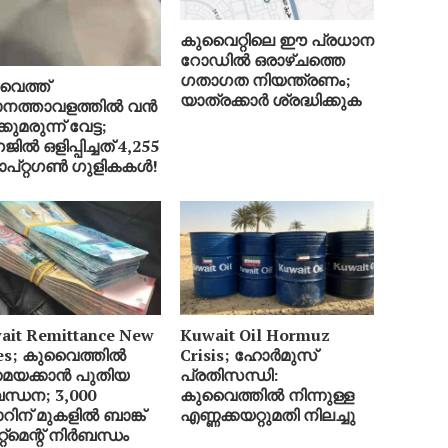
കുവൈറ്റിലെ ഈ പ്രധാന
റോഡിൽ ഒരാഴ്ചത്തെ
ഗതാഗത നിയന്ത്രണം;
ൈത്ത്
യാത്രക്കാർ ശ്രദ്ധിക്കുക
ാനത്താവളത്തിൽ വൻ
കുമരുന്ന് വേട്ട;
ിൽ ഒളിപ്പിച്ചത് 4,255
ാപ്റ്റഗൺ ഗുളികകൾ!
ait Remittance New
Kuwait Oil Hormuz
es; കുവൈത്തിൽ
Crisis; ഹോർമുസ്
യക്കാൻ പുതിയ
പ്രതിസന്ധി:
ന്ധന; 3,000
കുവൈത്തിൽ നിന്നുള്ള
റിന് മുകളിൽ ബാങ്ക്
എണ്ണക്കയറ്റുമതി നിലച്ചു
േറ്റ്‌മെന്റ് നിർബന്ധം