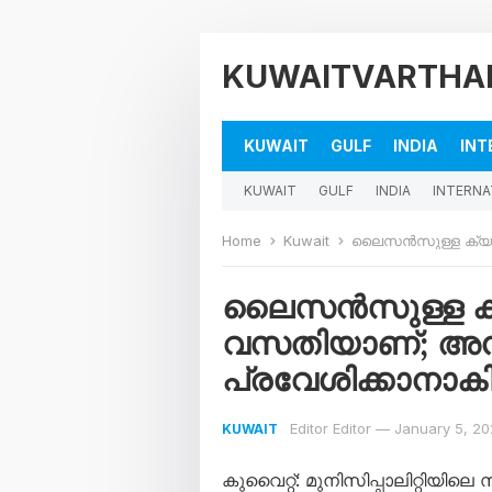
KUWAITVARTHA
KUWAIT
GULF
INDIA
INT
KUWAIT
GULF
INDIA
INTERNA
Home
Kuwait
ലൈസൻസുള്ള ക്യാമ്പ് സ്വക
ലൈസൻസുള്ള ക്യ
വസതിയാണ്; അന
പ്രവേശിക്കാനാകില്
Editor Editor
—
January 5, 2
KUWAIT
കുവൈറ്റ്: മുനിസിപ്പാലിറ്റിയിലെ 