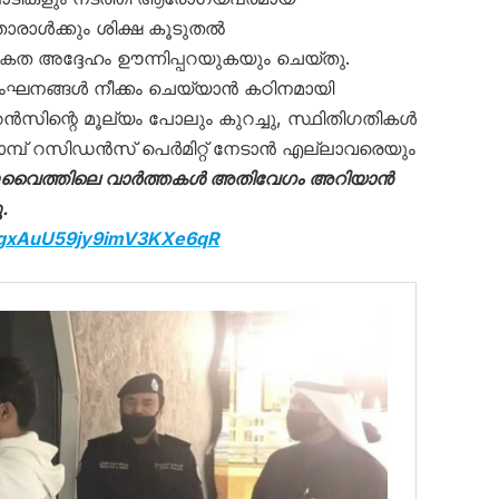
ൊരാൾക്കും ശിക്ഷ കൂടുതൽ
കത അദ്ദേഹം ഊന്നിപ്പറയുകയും ചെയ്തു.
്റി ലംഘനങ്ങൾ നീക്കം ചെയ്യാൻ കഠിനമായി
റൻസിന്റെ മൂല്യം പോലും കുറച്ചു, സ്ഥിതിഗതികൾ
യാമ്പ് റസിഡൻസ് പെർമിറ്റ് നേടാൻ എല്ലാവരെയും
ുവൈത്തിലെ വാർത്തകൾ അതിവേഗം അറിയാൻ
.
D5gxAuU59jy9imV3KXe6qR