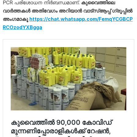
PCR പരിശോധന നിര്‍ബന്ധമാണ്‌.
കുവൈത്തിലെ
വാർത്തകൾ അതിവേഗം അറിയാൻ വാട്സ്ആപ്പ് ഗ്രൂപ്പിൽ
അംഗമാകൂ
https://chat.whatsapp.com/FemqYCGBCP
RCOzodYXBgga