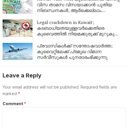
വിസ താമസ വിസയാക്കാൻ പുതിയ
നിബന്ധനകൾ; ആർക്കെല്ലാം
അപേക്ഷിക്കാം?
Legal crackdown in Kuwait;
കടബാധ്യതയുള്ളവർക്കെതിരെ
കുവൈത്തിൽ നിയമക്കുരുക്ക് മുറുകുന്നു;
ജൂണിൽ മാത്രം 4,357 പേർക്ക്
യാത്രാവിലക്ക്
പ്രവാസികൾക്ക് സന്തോഷവാർത്ത;
കുവൈറ്റിലേക്ക് പ്രമുഖ വിമാന
സർവീസുകൾ പുനരാരംഭിക്കുന്നു
Leave a Reply
Your email address will not be published.
Required fields are
marked
*
Comment
*