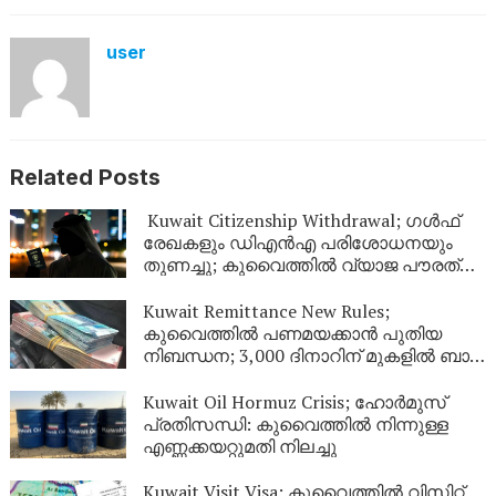
user
Related Posts
Kuwait Citizenship Withdrawal; ഗൾഫ്
രേഖകളും ഡിഎൻഎ പരിശോധനയും
തുണച്ചു; കുവൈത്തിൽ വ്യാജ പൗരത്വം
നേടിയ 344 പേർ പുറത്ത്
Kuwait Remittance New Rules;
കുവൈത്തിൽ പണമയക്കാൻ പുതിയ
നിബന്ധന; 3,000 ദിനാറിന് മുകളിൽ ബാങ്ക്
സ്റ്റേറ്റ്‌മെന്റ് നിർബന്ധം
Kuwait Oil Hormuz Crisis; ഹോർമുസ്
പ്രതിസന്ധി: കുവൈത്തിൽ നിന്നുള്ള
എണ്ണക്കയറ്റുമതി നിലച്ചു
Kuwait Visit Visa; കുവൈത്തിൽ വിസിറ്റ്