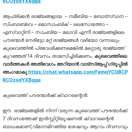
RCOzodYXBgga
ആഫ്രിക്കൻ രാജ്യങ്ങളായ – നമീബിയ – ബോട്സ്വാന –
സിംബാബ്‌വെ – മൊസാംബിക് – ലെസോത്തോ –
എസ്‌വാറ്റിനി – സാംബിയ – മലാവി എന്നീ രാജ്യങ്ങളിലെ
പൗരന്മാർ നേരിട്ടോ മറ്റ് രാജ്യങ്ങൾ വഴിയോ വന്നാലും
കുവൈത്തില്‍ പ്രവേശിക്കണമെങ്കിൽ മറ്റൊരു രാജ്യത്ത്
കുറഞ്ഞത് 14 ദിവസം താമസിച്ചിരിക്കണം.
കുവൈത്തിലെ
വാർത്തകൾ അതിവേഗം അറിയാൻ വാട്സ്ആപ്പ് ഗ്രൂപ്പിൽ
അംഗമാകൂ
https://chat.whatsapp.com/FemqYCGBCP
RCOzodYXBgga
കുവൈത്ത് പൗരന്മാര്‍ക്ക് ക്വാറന്റൈൻ:
ഈ രാജ്യങ്ങളിൽ നിന്ന് വരുന്ന കുവൈത്ത് പൗരന്മാർക്ക്
7 ദിവസത്തേക്ക് ഇൻസ്റ്റിറ്റിയൂഷണൽ ക്വാറന്റൈൻ
ബാധകമാണ്,വിമാനമിറങ്ങിയ ശേഷവും ആറാം ദിവസവും