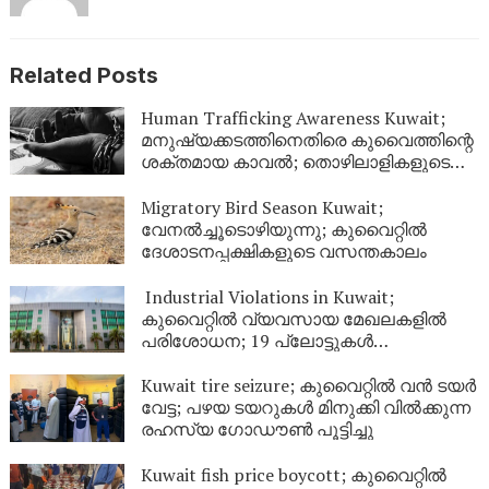
Related Posts
Human Trafficking Awareness Kuwait;
മനുഷ്യക്കടത്തിനെതിരെ കുവൈത്തിന്റെ
ശക്തമായ കാവൽ; തൊഴിലാളികളുടെ
അവകാശ സംരക്ഷണത്തിന് ഊന്നൽ
Migratory Bird Season Kuwait;
വേനൽച്ചൂടൊഴിയുന്നു; കുവൈറ്റിൽ
ദേശാടനപ്പക്ഷികളുടെ വസന്തകാലം
Industrial Violations in Kuwait;
കുവൈറ്റിൽ വ്യവസായ മേഖലകളിൽ
പരിശോധന; 19 പ്ലോട്ടുകൾ
അടച്ചുപൂട്ടാൻ ഉത്തരവിട്ടു
Kuwait tire seizure; കുവൈറ്റിൽ വൻ ടയർ
വേട്ട; പഴയ ടയറുകൾ മിനുക്കി വിൽക്കുന്ന
രഹസ്യ ഗോഡൗൺ പൂട്ടിച്ചു
Kuwait fish price boycott; കുവൈറ്റിൽ