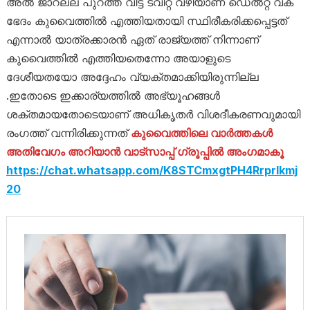
അൽ ജാറല്ല പുറത്ത് വിട്ട ട്വിറ്റ് വഴിയാണ് ഡെൽറ്റ വക
ഭേദം കുവൈത്തിൽ എത്തിയതായി സ്ഥിരീകരിക്കപ്പെട്ടത്
എന്നാൽ യാത്രക്കാരൻ ഏത് രാജ്യത്ത് നിന്നാണ്
കുവൈത്തിൽ എത്തിയതെന്നോ അയാളുടെ
ദേശീയതയോ അദ്ദേഹം വ്യക്തമാക്കിയിരുന്നില്ല
.ഇതോടെ ഇക്കാര്യത്തിൽ അഭ്യൂഹങ്ങൾ
ശക്തമായതോടെയാണ് അധികൃതർ വിശദീകരണവുമായി
രംഗത്ത് വന്നിരിക്കുന്നത്
കുവൈത്തിലെ വാർത്തകൾ
അതിവേഗം അറിയാൻ വാട്സാപ്പ് ഗ്രൂപ്പിൽ അംഗമാകൂ
https://chat.whatsapp.com/K8STCmxgtPH4RrprIkmj
20