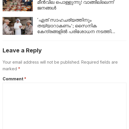
മീൻവില പൊള്ളുന്നു! വാങ്ങില്ലെന്ന്
ജനങ്ങൾ
‘ഏത് സാഹചര്യത്തിനും
തയ്യാറാകണം’; സൈനിക
കേന്ദ്രങ്ങളിൽ പരിശോധന നടത്തി
കുവൈത്ത് പ്രതിരോധമന്ത്രി
Leave a Reply
Your email address will not be published.
Required fields are
marked
*
Comment
*