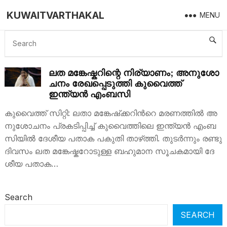
KUWAITVARTHAKAL
MENU
LATHA MANKESHKAR
ല​ത മ​ങ്കേ​ഷ്ക​റി​ന്റെ നിര്യാണം; അ​നു​ശോ​
ച​നം രേഖപ്പെടുത്തി കുവൈത്ത്
ഇന്ത്യൻ എംബസി
കുവൈത്ത് സിറ്റി: ല​താ മ​ങ്കേ​ഷ്‌​ക്ക​റി​ന്‍റെ മ​ര​ണ​ത്തി​ല്‍ അ​
നു​ശോ​ച​നം പ്ര​ക​ടി​പ്പി​ച്ച്​ കു​വൈ​ത്തി​ലെ ഇ​ന്ത്യ​ൻ എം​ബ​
സി​യി​ൽ ദേ​ശീ​യ പ​താ​ക പ​കു​തി താ​ഴ്​​ത്തി. തുടർന്നും രണ്ടു
ദിവസം ല​ത മ​ങ്കേ​ഷ്ക​റോ​ടു​ള്ള ബ​ഹു​മാ​ന സൂ​ച​ക​മാ​യി ദേ​
ശീ​യ പ​താ​ക…
Search
SEARCH