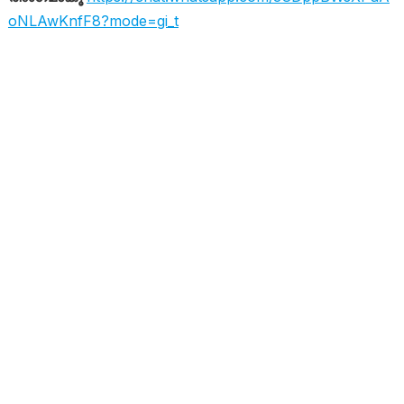
oNLAwKnfF8?mode=gi_t