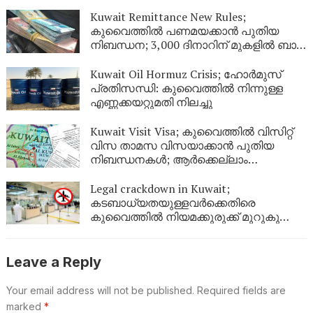
നേടിയ 344 പേർ പുറത്ത്
Kuwait Remittance New Rules;
കുവൈത്തിൽ പണമയക്കാൻ പുതിയ
നിബന്ധന; 3,000 ദിനാറിന് മുകളിൽ ബാങ്ക്
സ്റ്റേറ്റ്‌മെന്റ് നിർബന്ധം
Kuwait Oil Hormuz Crisis; ഹോർമുസ്
പ്രതിസന്ധി: കുവൈത്തിൽ നിന്നുള്ള
എണ്ണക്കയറ്റുമതി നിലച്ചു
Kuwait Visit Visa; കുവൈത്തിൽ വിസിറ്റ്
വിസ താമസ വിസയാക്കാൻ പുതിയ
നിബന്ധനകൾ; ആർക്കെല്ലാം
അപേക്ഷിക്കാം?
Legal crackdown in Kuwait;
കടബാധ്യതയുള്ളവർക്കെതിരെ
കുവൈത്തിൽ നിയമക്കുരുക്ക് മുറുകുന്നു;
ജൂണിൽ മാത്രം 4,357 പേർക്ക്
യാത്രാവിലക്ക്
Leave a Reply
Your email address will not be published.
Required fields are
marked
*