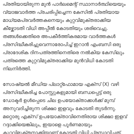
പ്രതിയായിരുന്ന മുൻ പാർലമെന്റ് സ്ഥാനാർത്ഥിയെയും
വ്യാജവാർത്ത പ്രചരിപ്പിച്ചെന്ന കേസിൽ പ്രതിയായ
മാധ്യമപ്രവർത്തകനെയും കുറ്റവിമുക്തരാക്കിയ
കീഴ്ക്കോടതി വിധി അപ്പീൽ കോടതിയും ശരിവെച്ചു.
തങ്ങൾക്കെതിരെ അപകീർത്തികരമായ വാർത്തകൾ
പ്രസിദ്ധീകരിച്ചുവെന്നാരോപിച്ച് ഇറാൻ എംബസി ഒരു
പ്രാദേശിക ദിനപത്രത്തിനെതിരെ നൽകിയ കേസിലും
പത്രത്തെ കുറ്റവിമുക്തരാക്കിയ മുൻവിധി കോടതി
നിലനിർത്തി.
സോഷ്യൽ മീഡിയ പ്ലാറ്റ്ഫോമായ എക്സ് (X) വഴി
പ്രസിദ്ധീകരിച്ച പോസ്റ്റുകളുമായി ബന്ധപ്പെട്ട് ഒരു
ഡോക്ടർ ഉൾപ്പെടെ ചില ഉപയോക്താക്കൾക്ക് മുമ്പ്
അനുവദിച്ചിരുന്ന ശിക്ഷാ ഇളവും കോടതി തുടർന്നു.
മറ്റൊരു എക്സ് ഉപയോക്താവിനെതിരായ ശിക്ഷാ ഇളവ്
റദ്ദാക്കിയെങ്കിലും, ഇയാളെ പൂർണമായും
കുറ്റവിമുക്തനാക്കിയാണ് കോടതി വിധി പ്രസ്താവിച്ചത്.