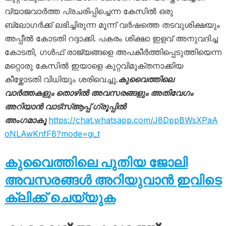
വ്യാജവാർത്ത പ്രചരിപ്പിച്ചെന്ന കേസിൽ ഒരു
ബ്ലോഗർക്ക് ലഭിച്ചിരുന്ന മൂന്ന് വർഷത്തെ തടവുശിക്ഷയും
അപ്പീൽ കോടതി റദ്ദാക്കി. പകരം ശിക്ഷാ ഇളവ് അനുവദിച്ച
കോടതി, ഗൾഫ് രാജ്യങ്ങളെ അപകീർത്തിപ്പെടുത്തിയെന്ന
മറ്റൊരു കേസിൽ ഇയാളെ കുറ്റവിമുക്തനാക്കിയ
കീഴ്ക്കോടതി വിധിയും ശരിവെച്ചു.
കുവൈത്തിലെ
വാർത്തകളും തൊഴിൽ അവസരങ്ങളും അതിവേഗം
അറിയാൻ വാട്സ്ആപ്പ് ഗ്രൂപ്പിൽ
അംഗമാകൂ
https://chat.whatsapp.com/J8DppBWsXPaA
oNLAwKnfF8?mode=gi_t
കുവൈത്തിലെ പുതിയ ജോലി
അവസരങ്ങൾ അറിയുവാൻ ഇവിടെ
ക്ലിക്ക് ചെയ്യുക