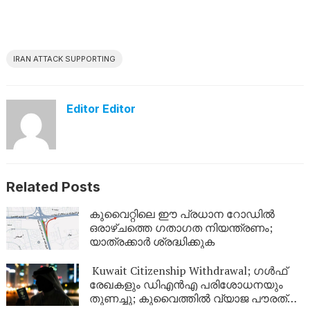
IRAN ATTACK SUPPORTING
Editor Editor
Related Posts
കുവൈറ്റിലെ ഈ പ്രധാന റോഡിൽ
ഒരാഴ്ചത്തെ ഗതാഗത നിയന്ത്രണം;
യാത്രക്കാർ ശ്രദ്ധിക്കുക
Kuwait Citizenship Withdrawal; ഗൾഫ്
രേഖകളും ഡിഎൻഎ പരിശോധനയും
തുണച്ചു; കുവൈത്തിൽ വ്യാജ പൗരത്വം