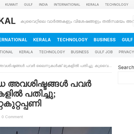
KUWAIT
GULF
INDIA
INTERNATIONAL
KERALA
TECHNOLOGY
KAL
ERNATIONAL
KERALA
TECHNOLOGY
BUSINESS
GULF
TIONAL
KERALA
TECHNOLOGY
BUSINESS
GULF JOB
PRIVACY
ങ്ങൾ പവർ ലൈനുകൾക്ക് മുകളിൽ പതിച്ചു; കുവൈത്തിൽ അറ്റകുറ്റപ്പണി
Searc
ധ അവശിഷ്ടങ്ങൾ പവർ
ളിൽ പതിച്ചു;
ുറ്റപ്പണി
0 Comment