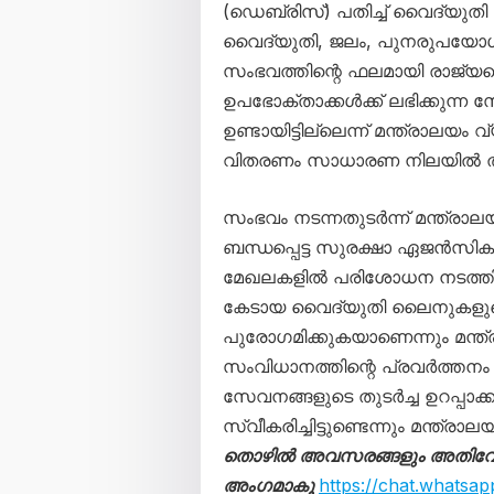
(ഡെബ്രിസ്) പതിച്ച് വൈദ്യുത
വൈദ്യുതി, ജലം, പുനരുപയോഗ 
സംഭവത്തിന്റെ ഫലമായി രാജ്യ
ഉപഭോക്താക്കൾക്ക് ലഭിക്കുന്
ഉണ്ടായിട്ടില്ലെന്ന് മന്ത്രാലയം
വിതരണം സാധാരണ നിലയിൽ തു
സംഭവം നടന്നതുടർന്ന് മന്ത്ര
ബന്ധപ്പെട്ട സുരക്ഷാ ഏജൻസികള
മേഖലകളിൽ പരിശോധന നടത്തി. പവ
കേടായ വൈദ്യുതി ലൈനുകളുടെ
പുരോഗമിക്കുകയാണെന്നും മന്ത്
സംവിധാനത്തിന്റെ പ്രവർത്തനം സ
സേവനങ്ങളുടെ തുടർച്ച ഉറപ്പ
സ്വീകരിച്ചിട്ടുണ്ടെന്നും മന്ത്രാലയം
തൊഴിൽ അവസരങ്ങളും അതിവേഗം 
അംഗമാകൂ
https://chat.what