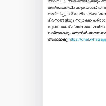
അറിയിച്ചു. അതിർത്തികളിലും 
ശക്തമാക്കിയിരിക്കുകയാണ്. ജന
അറിയിപ്പുകൾ മാത്രം ശ്രദ്ധിക്ക
ദിവസങ്ങളിലും സുരക്ഷാ പരിശ
തുടരാനാണ് പ്രതിരോധ മന്ത്രാല
വാർത്തകളും തൊഴിൽ അവസരങ്ങള
അംഗമാകൂ
https://chat.what