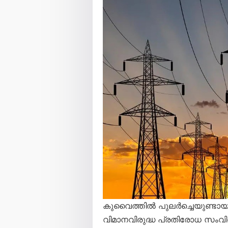
കുവൈത്തിൽ പുലർച്ചെയുണ്ടായ 
വിമാനവിരുദ്ധ പ്രതിരോധ സംവി