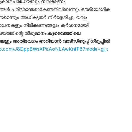
ആകാശപരിധിയിലും നിരീക്ഷണം
ങ്ങൾ പരിഭ്രാന്തരാകേണ്ടതില്ലെന്നും ഔദ്യോഗിക
ണമെന്നും അധികൃതർ നിർദ്ദേശിച്ചു. വരും
ോധനകളും നിരീക്ഷണങ്ങളും കർശനമായി
യത്തിന്റെ തീരുമാനം.
കുവൈത്തിലെ
ും അതിവേഗം അറിയാൻ വാട്സ്ആപ്പ് ഗ്രൂപ്പിൽ
sapp.com/J8DppBWsXPaAoNLAwKnfF8?mode=gi_t