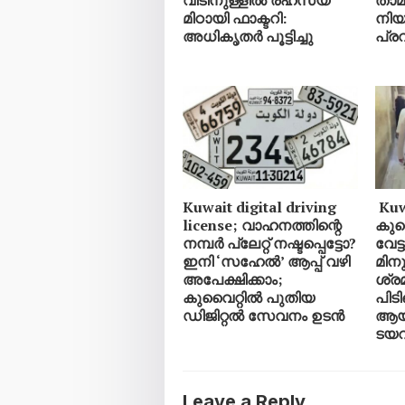
വീടിനുള്ളിൽ രഹസ്യ
താ
മിഠായി ഫാക്ടറി:
നിയ
അധികൃതർ പൂട്ടിച്ചു
പ്ര
Kuwait digital driving
Kuwa
license; വാഹനത്തിന്റെ
കുവ
നമ്പര്‍ പ്ലേറ്റ് നഷ്ടപ്പെട്ടോ?
വേട
ഇനി ‘സഹേൽ’ ആപ്പ് വഴി
മിനു
അപേക്ഷിക്കാം;
ശ്ര
കുവൈറ്റിൽ പുതിയ
പിടി
ഡിജിറ്റൽ സേവനം ഉടൻ
ആയി
ടയ
Leave a Reply