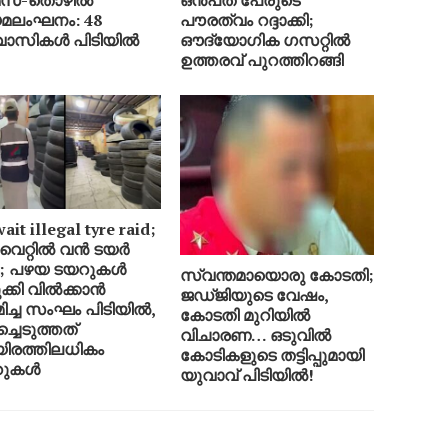
മസ-തൊഴിൽ
ഒൻപത് പേരുടെ
മലംഘനം: 48
പൗരത്വം റദ്ദാക്കി;
വാസികൾ പിടിയിൽ
ഔദ്യോഗിക ഗസറ്റിൽ
ഉത്തരവ് പുറത്തിറങ്ങി
it illegal tyre raid;
ൈറ്റിൽ വൻ ടയർ
്ട; പഴയ ടയറുകൾ
സ്വന്തമായൊരു കോടതി;
ക്കി വിൽക്കാൻ
ജഡ്ജിയുടെ വേഷം,
മിച്ച സംഘം പിടിയിൽ,
കോടതി മുറിയിൽ
ച്ചെടുത്തത്
വിചാരണ… ഒടുവിൽ
രത്തിലധികം
കോടികളുടെ തട്ടിപ്പുമായി
റുകൾ
യുവാവ് പിടിയിൽ!