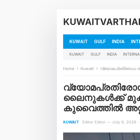
KUWAITVARTHA
KUWAIT
GULF
INDIA
INT
KUWAIT
GULF
INDIA
INTERNA
Home
Kuwait
വ്യോമപ്രതിരോധ അവശിഷ്ട
വ്യോമപ്രതിരോ
ലൈനുകൾക്ക് മുക
കുവൈത്തിൽ അറ്റക
Editor Editor
—
July 9, 2026
·
KUWAIT