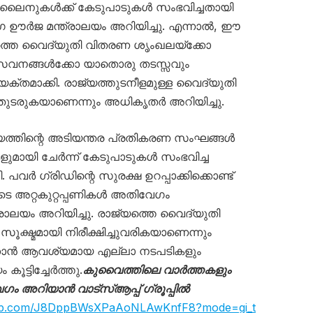
ി ലൈനുകൾക്ക് കേടുപാടുകൾ സംഭവിച്ചതായി
ഊർജ മന്ത്രാലയം അറിയിച്ചു. എന്നാൽ, ഈ
ത്തെ വൈദ്യുതി വിതരണ ശൃംഖലയ്ക്കോ
ന സേവനങ്ങൾക്കോ യാതൊരു തടസ്സവും
 വ്യക്തമാക്കി. രാജ്യത്തുടനീളമുള്ള വൈദ്യുതി
ടരുകയാണെന്നും അധികൃതർ അറിയിച്ചു.
ാലയത്തിന്റെ അടിയന്തര പ്രതികരണ സംഘങ്ങൾ
ുമായി ചേർന്ന് കേടുപാടുകൾ സംഭവിച്ച
ർ ഗ്രിഡിന്റെ സുരക്ഷ ഉറപ്പാക്കിക്കൊണ്ട്
 അറ്റകുറ്റപ്പണികൾ അതിവേഗം
രാലയം അറിയിച്ചു. രാജ്യത്തെ വൈദ്യുതി
ൂക്ഷ്മമായി നിരീക്ഷിച്ചുവരികയാണെന്നും
ാക്കാൻ ആവശ്യമായ എല്ലാ നടപടികളും
 കൂട്ടിച്ചേർത്തു.
കുവൈത്തിലെ വാർത്തകളും
അറിയാൻ വാട്സ്ആപ്പ് ഗ്രൂപ്പിൽ
sapp.com/J8DppBWsXPaAoNLAwKnfF8?mode=gi_t