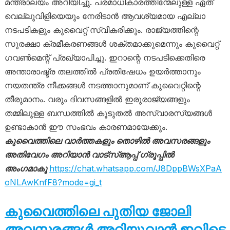
മന്ത്രാലയം അറിയിച്ചു. പരമാധികാരത്തിന്മേലുള്ള ഏത്
വെല്ലുവിളിയെയും നേരിടാൻ ആവശ്യമായ എല്ലാ
നടപടികളും കുവൈറ്റ് സ്വീകരിക്കും. രാജ്യത്തിന്റെ
സുരക്ഷാ ക്രമീകരണങ്ങൾ ശക്തമാക്കുമെന്നും കുവൈറ്റ്
ഗവൺമെന്റ് പ്രഖ്യാപിച്ചു. ഇറാന്റെ നടപടിക്കെതിരെ
അന്താരാഷ്ട്ര തലത്തിൽ പ്രതിഷേധം ഉയർത്താനും
നയതന്ത്ര നീക്കങ്ങൾ നടത്താനുമാണ് കുവൈറ്റിന്റെ
തീരുമാനം. വരും ദിവസങ്ങളിൽ ഇരുരാജ്യങ്ങളും
തമ്മിലുള്ള ബന്ധത്തിൽ കൂടുതൽ അസ്വാരസ്യങ്ങൾ
ഉണ്ടാകാൻ ഈ സംഭവം കാരണമായേക്കും.
കുവൈത്തിലെ വാർത്തകളും തൊഴിൽ അവസരങ്ങളും
അതിവേഗം അറിയാൻ വാട്സ്ആപ്പ് ഗ്രൂപ്പിൽ
അംഗമാകൂ
https://chat.whatsapp.com/J8DppBWsXPaA
oNLAwKnfF8?mode=gi_t
കുവൈത്തിലെ പുതിയ ജോലി
അവസരങ്ങൾ അറിയുവാൻ ഇവിടെ