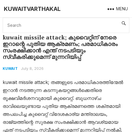
KUWAITVARTHAKAL
MENU
Home
Kuwait
kuwait missile attack; കുവൈറ്റിന് നേരെ ഇറാന്റെ പുതിയ ആക്രമണം; പരമാധികാരം സംരക്ഷിക്കാൻ എന്ത് നടപടിയും സ്വീകരിക്കുമെന്ന് മുന്നറിയിപ്പ്
kuwait missile attack; കുവൈറ്റിന് നേരെ
ഇറാന്റെ പുതിയ ആക്രമണം; പരമാധികാരം
സംരക്ഷിക്കാൻ എന്ത് നടപടിയും
സ്വീകരിക്കുമെന്ന് മുന്നറിയിപ്പ്
July 8, 2026
KUWAIT
kuwait missile attack; തങ്ങളുടെ പരമാധികാരത്തിന്മേൽ
ഇറാൻ നടത്തുന്ന കടന്നുകയറ്റങ്ങൾക്കെതിരെ
രൂക്ഷവിമർശനവുമായി കുവൈറ്റ്. ബുധനാഴ്ച
രാവിലെയുണ്ടായ പുതിയ ആക്രമണത്തെ ശക്തമായി
അപലപിച്ച കുവൈറ്റ് വിദേശകാര്യ മന്ത്രാലയം,
രാജ്യത്തിന്റെ സുരക്ഷ സംരക്ഷിക്കാൻ ആവശ്യമായ
ഏത് നടപടിയും സ്വീകരിക്കുമെന്ന് മുന്നറിയിപ്പ് നൽകി.