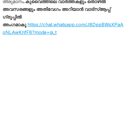
തീരുമാനം.
കുവൈത്തിലെ വാർത്തകളും തൊഴിൽ
അവസരങ്ങളും അതിവേഗം അറിയാൻ വാട്സ്ആപ്പ്
ഗ്രൂപ്പിൽ
അംഗമാകൂ
https://chat.whatsapp.com/J8DppBWsXPaA
oNLAwKnfF8?mode=gi_t