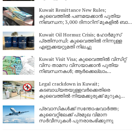
നേടിയ 344 പേർ പുറത്ത്
Kuwait Remittance New Rules;
കുവൈത്തിൽ പണമയക്കാൻ പുതിയ
നിബന്ധന; 3,000 ദിനാറിന് മുകളിൽ ബാങ്ക്
സ്റ്റേറ്റ്‌മെന്റ് നിർബന്ധം
Kuwait Oil Hormuz Crisis; ഹോർമുസ്
പ്രതിസന്ധി: കുവൈത്തിൽ നിന്നുള്ള
എണ്ണക്കയറ്റുമതി നിലച്ചു
Kuwait Visit Visa; കുവൈത്തിൽ വിസിറ്റ്
വിസ താമസ വിസയാക്കാൻ പുതിയ
നിബന്ധനകൾ; ആർക്കെല്ലാം
അപേക്ഷിക്കാം?
Legal crackdown in Kuwait;
കടബാധ്യതയുള്ളവർക്കെതിരെ
കുവൈത്തിൽ നിയമക്കുരുക്ക് മുറുകുന്നു;
ജൂണിൽ മാത്രം 4,357 പേർക്ക്
യാത്രാവിലക്ക്
പ്രവാസികൾക്ക് സന്തോഷവാർത്ത;
കുവൈറ്റിലേക്ക് പ്രമുഖ വിമാന
സർവീസുകൾ പുനരാരംഭിക്കുന്നു