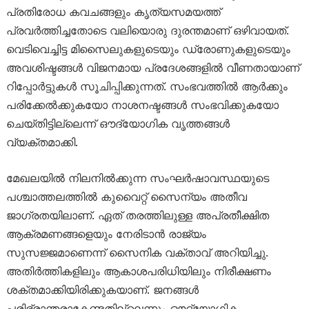
പ്രതിരോധ കവചങ്ങളും കൃത്യസമയത്ത്
പ്രവർത്തിച്ചതോടെ വലിയൊരു ദുരന്തമാണ് ഒഴിവായത്.
വെടിവെച്ചിട്ട മിസൈലുകളുടെയും ഡ്രോണുകളുടെയും
അവശിഷ്ടങ്ങൾ വിജനമായ പ്രദേശങ്ങളിൽ വീണതായാണ്
റിപ്പോർട്ടുകൾ സൂചിപ്പിക്കുന്നത്. സംഭവത്തിൽ ആർക്കും
പരിക്കേൽക്കുകയോ നാശനഷ്ടങ്ങൾ സംഭവിക്കുകയോ
ചെയ്തിട്ടില്ലെന്ന് ഔദ്യോഗിക വൃത്തങ്ങൾ
വ്യക്തമാക്കി.
മേഖലയിൽ നിലനിൽക്കുന്ന സംഘർഷാവസ്ഥയുടെ
പശ്ചാത്തലത്തിൽ കുവൈറ്റ് സൈന്യം അതീവ
ജാഗ്രതയിലാണ്. ഏത് തരത്തിലുള്ള അപ്രതീക്ഷിത
ആക്രമണങ്ങളെയും നേരിടാൻ രാജ്യം
സുസജ്ജമാണെന്ന് സൈനിക വക്താവ് അറിയിച്ചു.
അതിർത്തികളിലും ആകാശപരിധിയിലും നിരീക്ഷണം
ശക്തമാക്കിയിരിക്കുകയാണ്. ജനങ്ങൾ
പരിഭ്രാന്തരാകേണ്ടതില്ലെന്നും ഔദ്യോഗിക