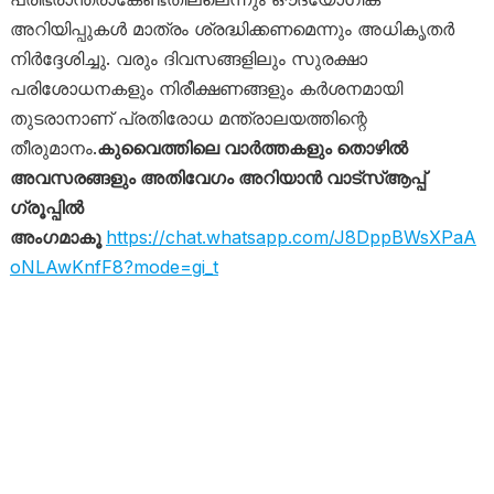
അറിയിപ്പുകൾ മാത്രം ശ്രദ്ധിക്കണമെന്നും അധികൃതർ
നിർദ്ദേശിച്ചു. വരും ദിവസങ്ങളിലും സുരക്ഷാ
പരിശോധനകളും നിരീക്ഷണങ്ങളും കർശനമായി
തുടരാനാണ് പ്രതിരോധ മന്ത്രാലയത്തിന്റെ
തീരുമാനം.
കുവൈത്തിലെ വാർത്തകളും തൊഴിൽ
അവസരങ്ങളും അതിവേഗം അറിയാൻ വാട്സ്ആപ്പ്
ഗ്രൂപ്പിൽ
അംഗമാകൂ
https://chat.whatsapp.com/J8DppBWsXPaA
oNLAwKnfF8?mode=gi_t