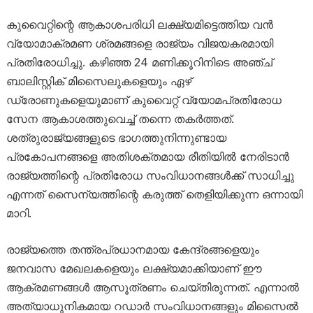
കുവൈറ്റിന്റെ ആകാശപരിധി ലക്ഷ്യമിട്ടെത്തിയ വൻ
വ്യോമാക്രമണ ശ്രമങ്ങളെ രാജ്യം വിജയകരമായി
പ്രതിരോധിച്ചു. കഴിഞ്ഞ 24 മണിക്കൂറിനിടെ അഞ്ച്
ബാലിസ്റ്റിക് മിസൈലുകളെയും ഏഴ്
ഡ്രോണുകളെയുമാണ് കുവൈറ്റ് വ്യോമപ്രതിരോധ
സേന ആകാശത്തുവെച്ച് തന്നെ തകർത്തത്.
ശത്രുരാജ്യങ്ങളുടെ ഭാഗത്തുനിന്നുണ്ടായ
പ്രകോപനങ്ങളെ അതിശക്തമായ രീതിയിൽ നേരിടാൻ
രാജ്യത്തിന്റെ പ്രതിരോധ സംവിധാനങ്ങൾക്ക് സാധിച്ചു
എന്നത് സൈന്യത്തിന്റെ കരുത്ത് തെളിയിക്കുന്ന ഒന്നായി
മാറി.
രാജ്യത്തെ തന്ത്രപ്രധാനമായ കേന്ദ്രങ്ങളെയും
ജനവാസ മേഖലകളെയും ലക്ഷ്യമാക്കിയാണ് ഈ
ആക്രമണങ്ങൾ ആസൂത്രണം ചെയ്തിരുന്നത്. എന്നാൽ
അത്യാധുനികമായ റഡാർ സംവിധാനങ്ങളും മിസൈൽ