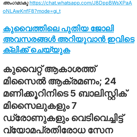
അംഗമാകൂ
https://chat.whatsapp.com/J8DppBWsXPaA
oNLAwKnfF8?mode=gi_t
കുവൈത്തിലെ പുതിയ ജോലി
അവസരങ്ങൾ അറിയുവാൻ ഇവിടെ
ക്ലിക്ക് ചെയ്യുക
കുവൈറ്റ് ആകാശത്ത്
മിസൈൽ ആക്രമണം; 24
മണിക്കൂറിനിടെ 5 ബാലിസ്റ്റിക്
മിസൈലുകളും 7
ഡ്രോണുകളും വെടിവെച്ചിട്ട്
വ്യോമപ്രതിരോധ സേന