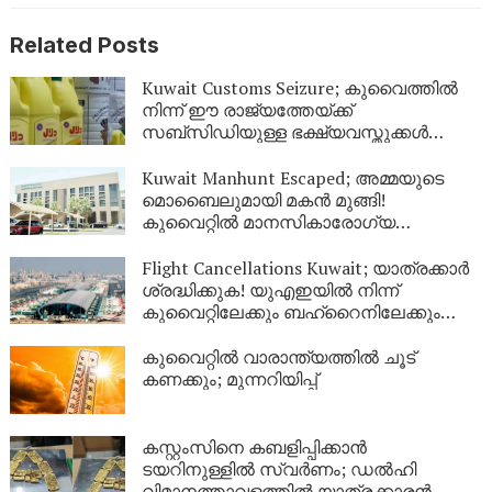
Related Posts
Kuwait Customs Seizure; കുവൈത്തിൽ
നിന്ന് ഈ രാജ്യത്തേയ്ക്ക്
സബ്സിഡിയുള്ള ഭക്ഷ്യവസ്തുക്കൾ
കടത്താനുള്ള ശ്രമം തടഞ്ഞു
Kuwait Manhunt Escaped; അമ്മയുടെ
മൊബൈലുമായി മകൻ മുങ്ങി!
കുവൈറ്റിൽ മാനസികാരോഗ്യ
കേന്ദ്രത്തിൽ നിന്ന് ചാടിപ്പോയ
യുവാവിനായി പോലീസ് തിരച്ചിൽ
Flight Cancellations Kuwait; യാത്രക്കാർ
ശ്രദ്ധിക്കുക! യുഎഇയിൽ നിന്ന്
കുവൈറ്റിലേക്കും ബഹ്‌റൈനിലേക്കും
വിമാനങ്ങൾ റദ്ദാക്കി; പുതിയ വിവരങ്ങൾ
ഇങ്ങനെ
കുവൈറ്റിൽ വാരാന്ത്യത്തിൽ ചൂട്
കണക്കും; മുന്നറിയിപ്പ്
കസ്റ്റംസിനെ കബളിപ്പിക്കാൻ
ടയറിനുള്ളിൽ സ്വർണം; ഡൽഹി
വിമാനത്താവളത്തിൽ യാത്രക്കാരൻ