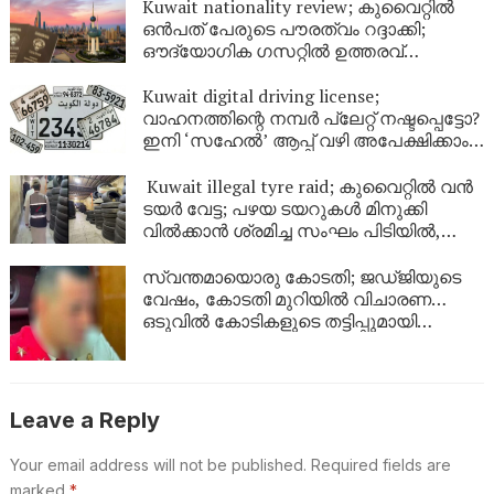
Kuwait nationality review; കുവൈറ്റിൽ
ഒൻപത് പേരുടെ പൗരത്വം റദ്ദാക്കി;
ഔദ്യോഗിക ഗസറ്റിൽ ഉത്തരവ്
പുറത്തിറങ്ങി
Kuwait digital driving license;
വാഹനത്തിന്റെ നമ്പര്‍ പ്ലേറ്റ് നഷ്ടപ്പെട്ടോ?
ഇനി ‘സഹേൽ’ ആപ്പ് വഴി അപേക്ഷിക്കാം;
കുവൈറ്റിൽ പുതിയ ഡിജിറ്റൽ സേവനം
ഉടൻ
Kuwait illegal tyre raid; കുവൈറ്റിൽ വൻ
ടയർ വേട്ട; പഴയ ടയറുകൾ മിനുക്കി
വിൽക്കാൻ ശ്രമിച്ച സംഘം പിടിയിൽ,
പിടിച്ചെടുത്തത് ആയിരത്തിലധികം
ടയറുകൾ
സ്വന്തമായൊരു കോടതി; ജഡ്ജിയുടെ
വേഷം, കോടതി മുറിയിൽ വിചാരണ…
ഒടുവിൽ കോടികളുടെ തട്ടിപ്പുമായി
യുവാവ് പിടിയിൽ!
Leave a Reply
Your email address will not be published.
Required fields are
marked
*