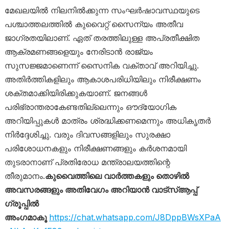
മേഖലയിൽ നിലനിൽക്കുന്ന സംഘർഷാവസ്ഥയുടെ
പശ്ചാത്തലത്തിൽ കുവൈറ്റ് സൈന്യം അതീവ
ജാഗ്രതയിലാണ്. ഏത് തരത്തിലുള്ള അപ്രതീക്ഷിത
ആക്രമണങ്ങളെയും നേരിടാൻ രാജ്യം
സുസജ്ജമാണെന്ന് സൈനിക വക്താവ് അറിയിച്ചു.
അതിർത്തികളിലും ആകാശപരിധിയിലും നിരീക്ഷണം
ശക്തമാക്കിയിരിക്കുകയാണ്. ജനങ്ങൾ
പരിഭ്രാന്തരാകേണ്ടതില്ലെന്നും ഔദ്യോഗിക
അറിയിപ്പുകൾ മാത്രം ശ്രദ്ധിക്കണമെന്നും അധികൃതർ
നിർദ്ദേശിച്ചു. വരും ദിവസങ്ങളിലും സുരക്ഷാ
പരിശോധനകളും നിരീക്ഷണങ്ങളും കർശനമായി
തുടരാനാണ് പ്രതിരോധ മന്ത്രാലയത്തിന്റെ
തീരുമാനം.
കുവൈത്തിലെ വാർത്തകളും തൊഴിൽ
അവസരങ്ങളും അതിവേഗം അറിയാൻ വാട്സ്ആപ്പ്
ഗ്രൂപ്പിൽ
അംഗമാകൂ
https://chat.whatsapp.com/J8DppBWsXPaA