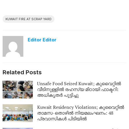
KUWAIT FIRE AT SCRAP YARD
Editor Editor
Related Posts
Unsafe Food Seized Kuwait; കുവൈറ്റിൽ
വീടിനുള്ളിൽ രഹസ്യ മിഠായി ഫാക്ടറി:
അധികൃതർ പൂട്ടിച്ചു
Kuwait Residency Violations; കുവൈറ്റിൽ
താമസ-തൊഴിൽ നിയമലംഘനം: 48
പ്രവാസികൾ പിടിയിൽ