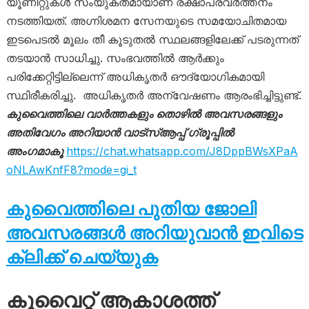
യൂണിറ്റുകൾ സംയുക്തമായാണ് രക്ഷാപ്രവർത്തനം
നടത്തിയത്. അഗ്നിശമന സേനയുടെ സമയോചിതമായ
ഇടപെടൽ മൂലം തീ കൂടുതൽ സ്ഥലങ്ങളിലേക്ക് പടരുന്നത്
തടയാൻ സാധിച്ചു. സംഭവത്തിൽ ആർക്കും
പരിക്കേറ്റിട്ടില്ലെന്ന് അധികൃതർ ഔദ്യോഗികമായി
സ്ഥിരീകരിച്ചു. അധികൃതർ അന്വേഷണം ആരംഭിച്ചിട്ടുണ്ട്.
കുവൈത്തിലെ വാർത്തകളും തൊഴിൽ അവസരങ്ങളും
അതിവേഗം അറിയാൻ വാട്സ്ആപ്പ് ഗ്രൂപ്പിൽ
അംഗമാകൂ
https://chat.whatsapp.com/J8DppBWsXPaA
oNLAwKnfF8?mode=gi_t
കുവൈത്തിലെ പുതിയ ജോലി
അവസരങ്ങൾ അറിയുവാൻ ഇവിടെ
ക്ലിക്ക് ചെയ്യുക
കുവൈറ്റ് ആകാശത്ത്