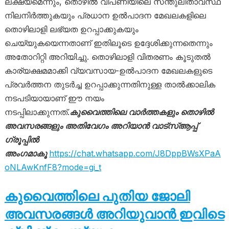
ലക്ഷ്യമെന്നും, തൊഴിൽ വിപണിയിലെ സന്തുലിതാവസ്ഥ
നിലനിർത്തുകയും പ്രധാന ഉൽപാദന മേഖലകളിലെ
തൊഴിലാളി ലഭ്യത ഉറപ്പാക്കുകയും
ചെയ്യുകയെന്നതാണ് ഇതിലൂടെ ഉദ്ദേശിക്കുന്നതെന്നും
അതോറിറ്റി അറിയിച്ചു. തൊഴിലാളി വിതരണം കൂടുതൽ
കാര്യക്ഷമമാക്കി വ്യവസായ-ഉൽപാദന മേഖലകളുടെ
പ്രവർത്തന തുടർച്ച ഉറപ്പാക്കുന്നതിനുള്ള താൽക്കാലിക
നടപടിയായാണ് ഈ നയം
നടപ്പിലാക്കുന്നത്.
കുവൈത്തിലെ വാർത്തകളും തൊഴിൽ
അവസരങ്ങളും അതിവേഗം അറിയാൻ വാട്സ്ആപ്പ്
ഗ്രൂപ്പിൽ
അംഗമാകൂ
https://chat.whatsapp.com/J8DppBWsXPaA
oNLAwKnfF8?mode=gi_t
കുവൈത്തിലെ പുതിയ ജോലി
അവസരങ്ങൾ അറിയുവാൻ ഇവിടെ