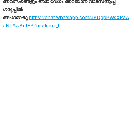
അവസരങ്ങളും അതിവേഗം അറിയാൻ വാട്സ്ആപ്പ്
ഗ്രൂപ്പിൽ
അംഗമാകൂ
https://chat.whatsapp.com/J8DppBWsXPaA
oNLAwKnfF8?mode=gi_t