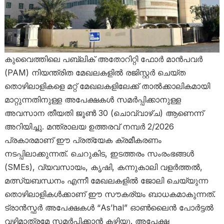
കുവൈത്തിലെ പബ്ലിക് അതോറിറ്റി ഫോർ മാൻപവർ
(PAM) നിയന്ത്രിത മേഖലകളിൽ രജിസ്റ്റർ ചെയ്ത
തൊഴിലാളികളെ മറ്റ് മേഖലകളിലേക്ക് താൽക്കാലികമായി
മാറ്റുന്നതിനുള്ള അപേക്ഷകൾ സമർപ്പിക്കാനുള്ള
അവസാന തീയതി ജൂൺ 30 (ചൊവ്വാഴ്ച) ആണെന്ന്
അറിയിച്ചു. മന്ത്രാലയ ഉത്തരവ് നമ്പർ 2/2026
പ്രകാരമാണ് ഈ പ്രത്യേക ക്രമീകരണം
നടപ്പിലാക്കുന്നത്. ചെറുകിട, ഇടത്തരം സംരംഭങ്ങൾ
(SMEs), വ്യവസായം, കൃഷി, കന്നുകാലി വളർത്തൽ,
മത്സ്യബന്ധനം എന്നീ മേഖലകളിൽ ജോലി ചെയ്യുന്ന
തൊഴിലാളികൾക്കാണ് ഈ സൗകര്യം ബാധകമാകുന്നത്.
ട്രാൻസ്ഫർ അപേക്ഷകൾ “As’hal” ഓൺലൈൻ പോർട്ടൽ
വഴിമാത്രമേ സമർപ്പിക്കാൻ കഴിയൂ. അപേക്ഷ