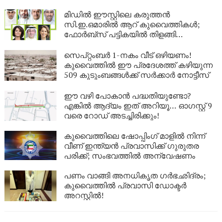
മിഡിൽ ഈസ്റ്റിലെ കരുത്തൻ
സി.ഇ.ഒമാരിൽ ആറ് കുവൈത്തികൾ;
ഫോർബ്സ് പട്ടികയിൽ തിളങ്ങി
കുവൈത്ത്!
സെപ്റ്റംബർ 1-നകം വീട് ഒഴിയണം!
കുവൈത്തിൽ ഈ പ്രദേശത്ത് കഴിയുന്ന
509 കുടുംബങ്ങൾക്ക് സർക്കാർ നോട്ടീസ്
ഈ വഴി പോകാൻ പദ്ധതിയുണ്ടോ?
എങ്കിൽ ആദ്യം ഇത് അറിയൂ… ഓഗസ്റ്റ് 9
വരെ റോഡ് അടച്ചിരിക്കും!
കുവൈത്തിലെ ഷോപ്പിംഗ് മാളിൽ നിന്ന്
വീണ് ഇന്ത്യൻ പ്രവാസിക്ക് ഗുരുതര
പരിക്ക്; സംഭവത്തിൽ അന്വേഷണം
പണം വാങ്ങി അനധികൃത ഗർഭഛിദ്രം;
കുവൈത്തിൽ പ്രവാസി ഡോക്ടർ
അറസ്റ്റിൽ!