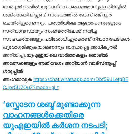
നേതൃത്വത്തിൽ യുവാവിനെ കണ്ടെത്താനുള്ള തിരച്ചിൽ
ശക്തമാക്കിയിട്ടുണ്ട്. സംഭവത്തിൽ കേസ് രജിസ്റ്റർ
ചെയ്തിട്ടുണ്ടെന്നും, പരാതിയിലെ ആരോപണങ്ങളുടെ
സത്യാവസ്ഥയും സംഭവത്തിലേക്ക് നയിച്ച
സാഹചര്യങ്ങളും പരിശോധിച്ചുകൊണ്ട് നിയമനടപടികൾ
പുരോഗമിക്കുകയാണെന്നും ബന്ധപ്പെട്ട അധികൃതർ
അറിയിച്ചു.
യുഎഇയിലെ വാർത്തകളും തൊഴിൽ
അവസരങ്ങളും അതിവേഗം അറിയാൻ വാട്സ്ആപ്പ്
ഗ്രൂപ്പിൽ
അംഗമാവുക
https://chat.whatsapp.com/Dbf59JLetgBE
CJpr5UZOuZ?mode=gi_t
‘സ്ഫോടന ശബ്ദ’മുണ്ടാക്കുന്ന
വാഹനങ്ങൾക്കെതിരെ
യുഎഇയിൽ കർശന നടപടി;