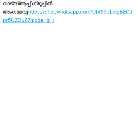
വാട്സ്ആപ്പ് ഗ്രൂപ്പിൽ
അംഗമാവു
https://chat.whatsapp.com/Dbf59JLetgBECJ
pr5UZOuZ?mode=gi_t