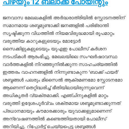
പിഴയും 12 ബ്ലാക്ക് പോയിന്റും
ജനവാസ മേഖലകളിൽ അർദ്ധരാത്രിയിൽ സ്ഫോടനത്തിന്
സമാനമായ ശബ്ദമുണ്ടാക്കി ജനങ്ങളിൽ പരിഭ്രാന്തി
സൃഷ്ടിക്കുന്ന വിധത്തിൽ നിയമവിരുദ്ധമായി രൂപമാറ്റം
വരുത്തിയ കാറുകളുടെയും മോട്ടോർ
സൈക്കിളുകളുടെയും യുഎഇ പോലീസ് കർശന
നടപടികൾ ആരംഭിച്ചു. മേഖലയിലെ സംഘർഷാവസ്ഥ
വാർത്തകളിൽ നിറഞ്ഞുനിൽക്കുന്ന സാഹചര്യത്തിൽ
ഇത്തരം വാഹനങ്ങളിൽ നിന്നുണ്ടാകുന്ന ‘ബാക്ക് ഫയർ’
ശബ്ദങ്ങൾ പലരും മിസൈൽ ആക്രമണമോ സ്ഫോടനമോ
ആണെന്ന് തെറ്റിദ്ധരിച്ച് ഭീതിയിലായിരുന്നുവെന്ന്
അധികൃതർ വ്യക്തമാക്കി. എഞ്ചിനുകളിൽ മാറ്റം
വരുത്തി ഉദ്ദേശപൂർവ്വം ശക്തമായ ശബ്ദമുണ്ടാക്കുന്നത്
പ്രധാനമായും കൗമാരക്കാരും യുവാക്കളുമാണെന്ന്
അന്വേഷണത്തിൽ കണ്ടെത്തിയതായി പോലീസ്
അറിയിച്ചു. റിപ്പോർട്ട് ചെയ്യപ്പെട്ട ശബ്ദങ്ങൾ