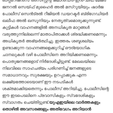
ഓപ്പറേഷൻസ് അസിസ്റ്റന്റ് കമാൻഡർ-ഇൻ-ചീഫ് മേജർ
ജനറൽ സെയ്ഫ് മുഹൈർ അൽ മസ്‌റൂയിയും ഷാർജ
പോലീസ് സെൻട്രൽ റീജിയൻ ഡയറക്ടർ ബ്രിഗേഡിയർ
ഖലീഫ അൽ ഖസൂനിയും നേതൃത്വമൊരുക്കുന്നുണ്ട്.
കുട്ടികൾ വാഹനങ്ങളിൽ അനധികൃത മാറ്റങ്ങൾ
വരുത്തുന്നില്ലെന്ന് മാതാപിതാക്കൾ ശ്രദ്ധിക്കണമെന്നും
അധികൃതർ അഭ്യർത്ഥിച്ചു. ഇത്തരം ശബ്ദശല്യം
ഉണ്ടാക്കുന്ന വാഹനങ്ങളെക്കുറിച്ച് ഔദ്യോഗിക
ചാനലുകൾ വഴി പോലീസിനെ അറിയിക്കണമെന്നും
പൊതുജനങ്ങളോട് നിർദേശിച്ചിട്ടുണ്ട്. മേഖലയിലെ
നിലവിലെ സാഹചര്യം പരിഗണിച്ച് ജനങ്ങളുടെ
സമാധാനവും സുരക്ഷയും ഉറപ്പാക്കുക എന്ന
ലക്ഷ്യത്തോടെയാണ് ഈ നടപടികൾ
ശക്തമാക്കിയതെന്നും പോലീസ് അറിയിച്ചു. പോലീസിന്റെ
ഈ ഇടപെടലിനെ പ്രവാസികളും സ്വദേശികളും
സ്വാഗതം ചെയ്തിട്ടുണ്ട്.
യുഎഇയിലെ വാർത്തകളും
തൊഴിൽ അവസരങ്ങളും അതിവേഗം അറിയാൻ