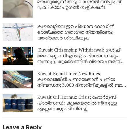
മയക്കുമരുന്ന് വേട്ട; ലഗേജിൽ ഒളിപ്പിച്ചത്
4,255 ക്യാപ്റ്റഗൺ ഗുളികകൾ!
കുവൈറ്റിലെ ഈ പ്രധാന റോഡിൽ
ഒരാഴ്ചത്തെ ഗതാഗത നിയന്ത്രണം;
യാത്രക്കാർ ശ്രദ്ധിക്കുക
Kuwait Citizenship Withdrawal; ഗൾഫ്
രേഖകളും ഡിഎൻഎ പരിശോധനയും
തുണച്ചു; കുവൈത്തിൽ വ്യാജ പൗരത്വം
നേടിയ 344 പേർ പുറത്ത്
Kuwait Remittance New Rules;
കുവൈത്തിൽ പണമയക്കാൻ പുതിയ
നിബന്ധന; 3,000 ദിനാറിന് മുകളിൽ ബാങ്ക്
സ്റ്റേറ്റ്‌മെന്റ് നിർബന്ധം
Kuwait Oil Hormuz Crisis; ഹോർമുസ്
പ്രതിസന്ധി: കുവൈത്തിൽ നിന്നുള്ള
എണ്ണക്കയറ്റുമതി നിലച്ചു
Leave a Reply