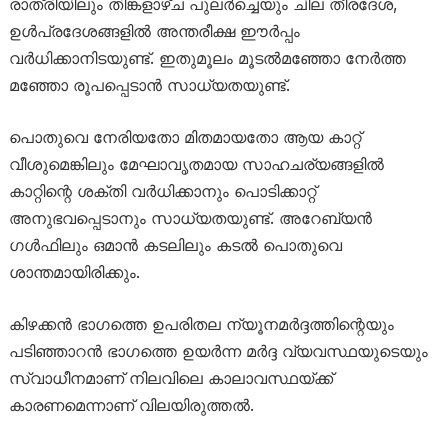
രാത്രിയിലും തിങ്കളാഴ്ച പുലർച്ചെയും ചില തീരദേശ,
ഉൾപ്രദേശങ്ങളിൽ അന്തരീക്ഷ ഈർപ്പം
വർധിക്കാനിടയുണ്ട്. ഇതുമൂലം മൂടൽമഞ്ഞോ നേർത്ത
മഞ്ഞോ രൂപപ്പെടാൻ സാധ്യതയുണ്ട്.
പൊതുവെ നേരിയതോ മിതമായതോ ആയ കാറ്റ്
വീശുമെങ്കിലും മേഘാവൃതമായ സാഹചര്യങ്ങളിൽ
കാറ്റിന്റെ ശക്തി വർധിക്കാനും പൊടിക്കാറ്റ്
അനുഭവപ്പെടാനും സാധ്യതയുണ്ട്. അറേബ്യൻ
ഗൾഫിലും ഒമാൻ കടലിലും കടൽ പൊതുവെ
ശാന്തമായിരിക്കും.
കിഴക്കൻ ഭാഗത്തെ ഉപരിതല ന്യൂനമർദ്ദത്തിന്റെയും
പടിഞ്ഞാറൻ ഭാഗത്തെ ഉയർന്ന മർദ്ദ വ്യവസ്ഥയുടെയും
സ്വാധീനമാണ് നിലവിലെ കാലാവസ്ഥയ്ക്ക്
കാരണമെന്നാണ് വിലയിരുത്തൽ.