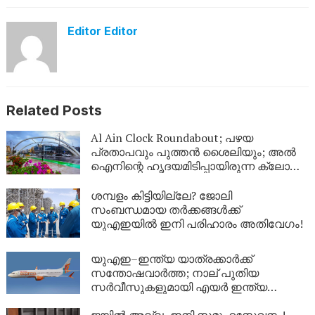
Editor Editor
Related Posts
Al Ain Clock Roundabout; പഴയ
പ്രതാപവും പുത്തൻ ശൈലിയും; അൽ
ഐനിന്റെ ഹൃദയമിടിപ്പായിരുന്ന ക്ലോക്ക്
ടവർ ഇനി പുതിയ രൂപത്തിൽ
ശമ്പളം കിട്ടിയില്ലേ? ജോലി
സംബന്ധമായ തർക്കങ്ങൾക്ക്
യുഎഇയിൽ ഇനി പരിഹാരം അതിവേഗം!
യുഎഇ–ഇന്ത്യ യാത്രക്കാർക്ക്
സന്തോഷവാർത്ത; നാല് പുതിയ
സർവീസുകളുമായി എയർ ഇന്ത്യ
എക്‌സ്പ്രസ്