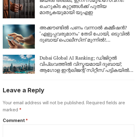
ജയിൽ അല്ല, ഇനി സമൂഹസേവനം!
ചെറുകിട കുറ്റങ്ങൾക്ക് പുതിയ
മാതൃകയുമായി യുഎഇ
അക്കൗണ്ടിൽ പണം വന്നാൽ കമ്മീഷൻ?
‘എളുപ്പവരുമാനം’ തേടി പോയി, ഒടുവിൽ
ദുബായ് പൊലീസിന് മുന്നിൽ!
സോഷ്യൽ മീഡിയയിലെ
‘മോഹജോലി’യുടെ യഥാർത്ഥ മുഖം
Dubai Global AI Ranking; ഡിജിറ്റൽ
വിപ്ലവത്തിൽ വിസ്മയമായി ദുബായ്;
ആഗോള ഇന്റലിജന്റ് സിറ്റീസ് പട്ടികയിൽ
രണ്ടാം സ്ഥാനം
Leave a Reply
Your email address will not be published.
Required fields are
marked
*
Comment
*