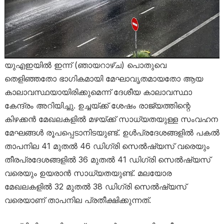
യുഎഇയിൽ ഇന്ന് (ഞായറാഴ്ച) പൊതുവെ
തെളിഞ്ഞതോ ഭാഗികമായി മേഘാവൃതമായതോ ആയ
കാലാവസ്ഥയായിരിക്കുമെന്ന് ദേശീയ കാലാവസ്ഥാ
കേന്ദ്രം അറിയിച്ചു. ഉച്ചയ്ക്ക് ശേഷം രാജ്യത്തിന്റെ
കിഴക്കൻ മേഖലകളിൽ മഴയ്ക്ക് സാധ്യതയുള്ള സംവഹന
മേഘങ്ങൾ രൂപപ്പെടാനിടയുണ്ട്. ഉൾപ്രദേശങ്ങളിൽ പകൽ
താപനില 41 മുതൽ 46 ഡിഗ്രി സെൽഷ്യസ് വരെയും
തീരപ്രദേശങ്ങളിൽ 36 മുതൽ 41 ഡിഗ്രി സെൽഷ്യസ്
വരെയും ഉയരാൻ സാധ്യതയുണ്ട്. മലയോര
മേഖലകളിൽ 32 മുതൽ 38 ഡിഗ്രി സെൽഷ്യസ്
വരെയാണ് താപനില പ്രതീക്ഷിക്കുന്നത്.