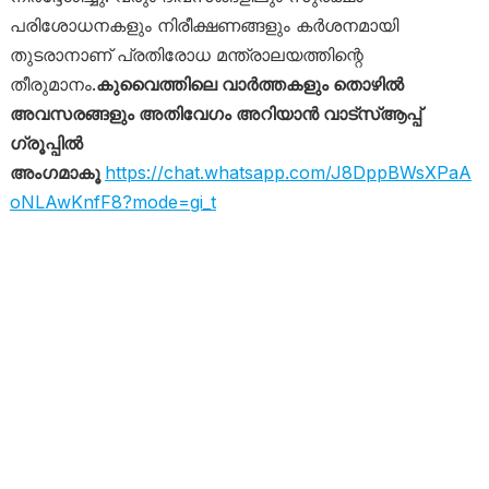
പരിശോധനകളും നിരീക്ഷണങ്ങളും കർശനമായി
തുടരാനാണ് പ്രതിരോധ മന്ത്രാലയത്തിന്റെ
തീരുമാനം.
കുവൈത്തിലെ വാർത്തകളും തൊഴിൽ
അവസരങ്ങളും അതിവേഗം അറിയാൻ വാട്സ്ആപ്പ്
ഗ്രൂപ്പിൽ
അംഗമാകൂ
https://chat.whatsapp.com/J8DppBWsXPaA
oNLAwKnfF8?mode=gi_t