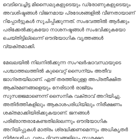
വെടിവെച്ചിട്ട മിസൈലുകളുടെയും ഡ്രോണുകളുടെയും
അവശിഷ്ടങ്ങൾ വിജനമായ പ്രദേശങ്ങളിൽ വീണതായാണ്
റിപ്പോർട്ടുകൾ സൂചിപ്പിക്കുന്നത്. സംഭവത്തിൽ ആർക്കും
പരിക്കേൽക്കുകയോ നാശനഷ്ടങ്ങൾ സംഭവിക്കുകയോ
ചെയ്തിട്ടില്ലെന്ന് ഔദ്യോഗിക വൃത്തങ്ങൾ
വ്യക്തമാക്കി.
മേഖലയിൽ നിലനിൽക്കുന്ന സംഘർഷാവസ്ഥയുടെ
പശ്ചാത്തലത്തിൽ കുവൈറ്റ് സൈന്യം അതീവ
ജാഗ്രതയിലാണ്. ഏത് തരത്തിലുള്ള അപ്രതീക്ഷിത
ആക്രമണങ്ങളെയും നേരിടാൻ രാജ്യം
സുസജ്ജമാണെന്ന് സൈനിക വക്താവ് അറിയിച്ചു.
അതിർത്തികളിലും ആകാശപരിധിയിലും നിരീക്ഷണം
ശക്തമാക്കിയിരിക്കുകയാണ്. ജനങ്ങൾ
പരിഭ്രാന്തരാകേണ്ടതില്ലെന്നും ഔദ്യോഗിക
അറിയിപ്പുകൾ മാത്രം ശ്രദ്ധിക്കണമെന്നും അധികൃതർ
നിർദ്ദേശിച്ചു. വരും ദിവസങ്ങളിലും സുരക്ഷാ