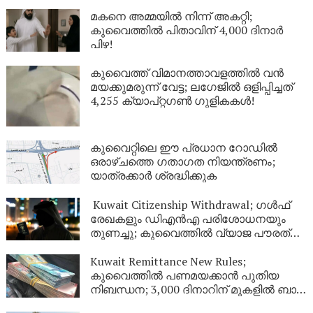
മകനെ അമ്മയിൽ നിന്ന് അകറ്റി;
കുവൈത്തിൽ പിതാവിന് 4,000 ദിനാർ
പിഴ!
കുവൈത്ത് വിമാനത്താവളത്തിൽ വൻ
മയക്കുമരുന്ന് വേട്ട; ലഗേജിൽ ഒളിപ്പിച്ചത്
4,255 ക്യാപ്റ്റഗൺ ഗുളികകൾ!
കുവൈറ്റിലെ ഈ പ്രധാന റോഡിൽ
ഒരാഴ്ചത്തെ ഗതാഗത നിയന്ത്രണം;
യാത്രക്കാർ ശ്രദ്ധിക്കുക
Kuwait Citizenship Withdrawal; ഗൾഫ്
രേഖകളും ഡിഎൻഎ പരിശോധനയും
തുണച്ചു; കുവൈത്തിൽ വ്യാജ പൗരത്വം
നേടിയ 344 പേർ പുറത്ത്
Kuwait Remittance New Rules;
കുവൈത്തിൽ പണമയക്കാൻ പുതിയ
നിബന്ധന; 3,000 ദിനാറിന് മുകളിൽ ബാങ്ക്
സ്റ്റേറ്റ്‌മെന്റ് നിർബന്ധം