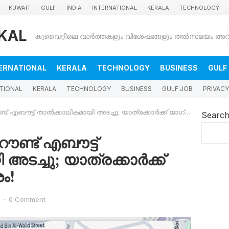
KUWAIT
GULF
INDIA
INTERNATIONAL
KERALA
TECHNOLOGY
KAL
ERNATIONAL
KERALA
TECHNOLOGY
BUSINESS
GULF
TIONAL
KERALA
TECHNOLOGY
BUSINESS
GULF JOB
PRIVACY
ബൗട്ട് താൽക്കാലികമായി അടച്ചു; യാത്രക്കാർക്ക് ജാഗ്രതാ നിർദ്ദേശം!
Searc
ണ്ട് എബൗട്ട്
അടച്ചു; യാത്രക്കാർക്ക്
ം!
·
0 Comment