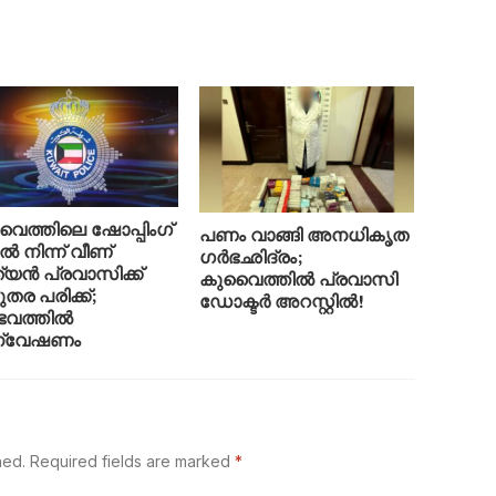
ൈത്തിലെ ഷോപ്പിംഗ്
പണം വാങ്ങി അനധികൃത
ൽ നിന്ന് വീണ്
ഗർഭഛിദ്രം;
ത്യൻ പ്രവാസിക്ക്
കുവൈത്തിൽ പ്രവാസി
തര പരിക്ക്;
ഡോക്ടർ അറസ്റ്റിൽ!
വത്തിൽ
്വേഷണം
hed.
Required fields are marked
*