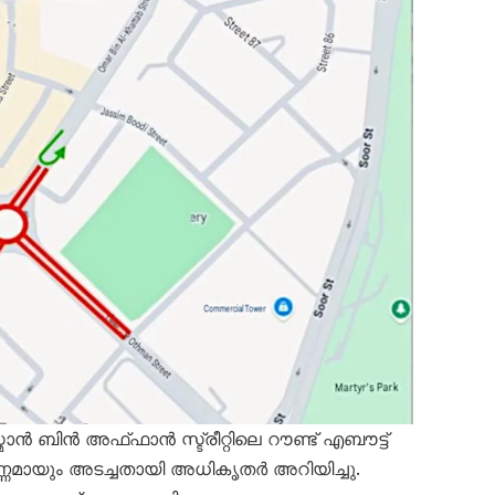
്മാൻ ബിൻ അഫ്ഫാൻ സ്ട്രീറ്റിലെ റൗണ്ട് എബൗട്ട്
മായും അടച്ചതായി അധികൃതർ അറിയിച്ചു.