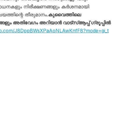
ോധനകളും നിരീക്ഷണങ്ങളും കർശനമായി
യത്തിന്റെ തീരുമാനം.
കുവൈത്തിലെ
ും അതിവേഗം അറിയാൻ വാട്സ്ആപ്പ് ഗ്രൂപ്പിൽ
sapp.com/J8DppBWsXPaAoNLAwKnfF8?mode=gi_t