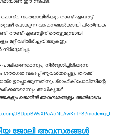
ാഗമായാണ് ഈ നടപടി.
ൊവ്വ വരെയായിരിക്കും റൗണ്ട് എബൗട്ട്
തുവഴി പോകുന്ന വാഹനങ്ങൾക്കായി പ്രത്യേക
ണ്ട്. റൗണ്ട് എബൗട്ടിന് തൊട്ടുമുമ്പായി
ും മറ്റ് വഴിതിരിച്ചുവിടലുകളും
ർദ്ദേശിച്ചു.
ിക്കണമെന്നും, നിർദ്ദേശിച്ചിരിക്കുന്ന
താഗത വകുപ്പ് ആവശ്യപ്പെട്ടു. തിരക്ക്
ത്ര ഉറപ്പാക്കുന്നതിനും ട്രാഫിക് പോലീസിന്റെ
ഹകരിക്കണമെന്നും അധികൃതർ
ത്തകളും തൊഴിൽ അവസരങ്ങളും അതിവേഗം
sapp.com/J8DppBWsXPaAoNLAwKnfF8?mode=gi_t
തിയ ജോലി അവസരങ്ങൾ