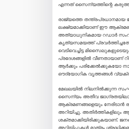
എന്നത് സൈന്യത്തിന്റെ കരുത്ത് 
രാജ്യത്തെ തന്ത്രപ്രധാനമായ
ലക്ഷ്യമാക്കിയാണ് ഈ ആക്രമ
അത്യാധുനികമായ റഡാർ സംവി
കൃത്യസമയത്ത് പ്രവർത്തിച്ചത
വെടിവെച്ചിട്ട മിസൈലുകളുടെ
പ്രദേശങ്ങളിൽ വീണതായാണ് റിപ്പ
ആർക്കും പരിക്കേൽക്കുകയോ നാശ
ഔദ്യോഗിക വൃത്തങ്ങൾ വ്യക്തമ
മേഖലയിൽ നിലനിൽക്കുന്ന സംഘ
സൈന്യം അതീവ ജാഗ്രതയിലാണ്
ആക്രമണങ്ങളെയും നേരിടാൻ ര
അറിയിച്ചു. അതിർത്തികളിലും 
ശക്തമാക്കിയിരിക്കുകയാണ്. ജന
അറിയിപ്പുകൾ മാത്രം ശ്രദ്ധിക്ക