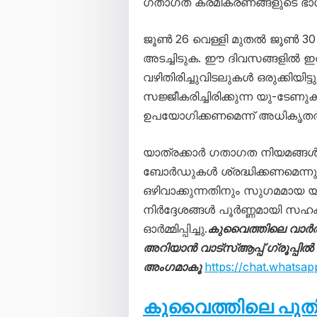
ഗതാഗത ക്രമീകരണങ്ങളുടെ ഭ
ജൂൺ 26 വെള്ളി മുതൽ ജൂൺ 30 ച
അടച്ചിടുക. ഈ ദിവസങ്ങളിൽ ഇ
വഴിതിരിച്ചുവിടലുകൾ ഒരുക്കിയിട്ടു
സജ്ജീകരിച്ചിരിക്കുന്ന യു-ടേണുകള
ഉപയോഗിക്കണമെന്ന് അധികൃതർ നി
യാത്രക്കാർ ഗതാഗത നിയമങ്ങൾ പാല
ബോർഡുകൾ ശ്രദ്ധിക്കണമെന്നും ഗ
ഒഴിവാക്കുന്നതിനും സുഗമമായ യാ
നിർദ്ദേശങ്ങൾ പൂർണ്ണമായി സ
ഓർമ്മിപ്പിച്ചു.
കുവൈത്തിലെ വാർ
അറിയാൻ വാട്സ്ആപ്പ് ഗ്രൂപ്പിൽ
അംഗമാകൂ
https://chat.what
കുവൈത്തിലെ പു