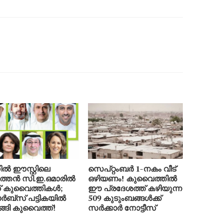
ിൽ ഈസ്റ്റിലെ
സെപ്റ്റംബർ 1-നകം വീട്
ത്തൻ സി.ഇ.ഒമാരിൽ
ഒഴിയണം! കുവൈത്തിൽ
 കുവൈത്തികൾ;
ഈ പ്രദേശത്ത് കഴിയുന്ന
ബ്സ് പട്ടികയിൽ
509 കുടുംബങ്ങൾക്ക്
ങ്ങി കുവൈത്ത്!
സർക്കാർ നോട്ടീസ്