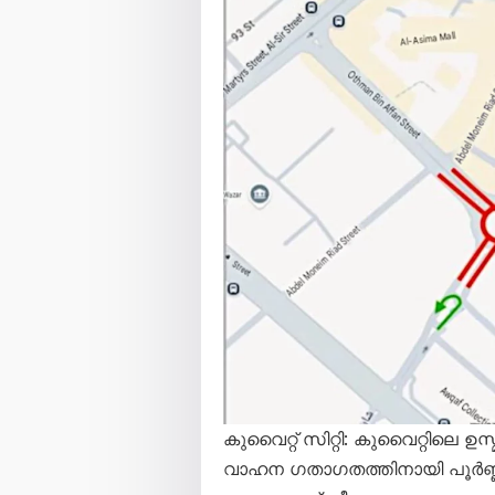
കുവൈറ്റ് സിറ്റി: കുവൈറ്റിലെ ഉസ
വാഹന ഗതാഗതത്തിനായി പൂർണ്ണ