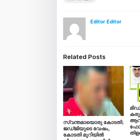
Editor Editor
Related Posts
മിഡ
കരു
ആറ്
സ്വന്തമായൊരു കോടതി;
ഫോർ
ജഡ്ജിയുടെ വേഷം,
തിള
കോടതി മുറിയിൽ