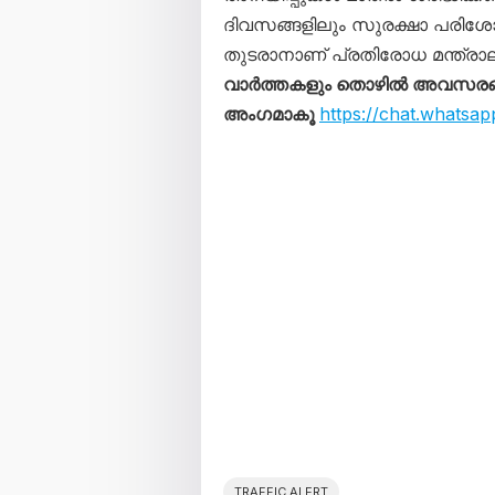
ദിവസങ്ങളിലും സുരക്ഷാ പരിശ
തുടരാനാണ് പ്രതിരോധ മന്ത്രാല
വാർത്തകളും തൊഴിൽ അവസരങ്ങള
അംഗമാകൂ
https://chat.what
TRAFFIC ALERT