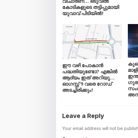
വിചാരണ… ഒടുവിൽ
കോടികളുടെ തട്ടിപ്പുമായി
യുവാവ് പിടിയിൽ!
കുവ
ഈ വഴി പോകാൻ
മാളി
പദ്ധതിയുണ്ടോ? എങ്കിൽ
ഇന്
ആദ്യം ഇത് അറിയൂ…
ഗുരു
ഓഗസ്റ്റ് 9 വരെ റോഡ്
സംഭ
അടച്ചിരിക്കും!
അന
Leave a Reply
Your email address will not be publis