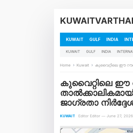
KUWAITVARTHA
KUWAIT
GULF
INDIA
INT
KUWAIT
GULF
INDIA
INTERNA
Home
Kuwait
കുവൈറ്റിലെ ഈ റൗണ്ട് എ
കുവൈറ്റിലെ ഈ റൗ
താൽക്കാലികമായി 
ജാഗ്രതാ നിർദ്ദേശ
Editor Editor
—
June 27, 2026
KUWAIT