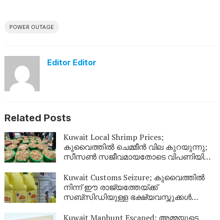
POWER OUTAGE
Editor Editor
Related Posts
Kuwait Local Shrimp Prices;
കുവൈത്തിൽ ചെമ്മീൻ വില കുറയുന്നു;
സീസൺ സജീവമായതോടെ വിപണിയിൽ
വൻ തിരക്ക്
Kuwait Customs Seizure; കുവൈത്തിൽ
നിന്ന് ഈ രാജ്യത്തേയ്ക്ക്
സബ്സിഡിയുള്ള ഭക്ഷ്യവസ്തുക്കൾ
കടത്താനുള്ള ശ്രമം തടഞ്ഞു
Kuwait Manhunt Escaped; അമ്മയുടെ