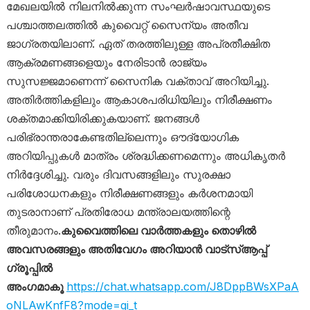
മേഖലയിൽ നിലനിൽക്കുന്ന സംഘർഷാവസ്ഥയുടെ
പശ്ചാത്തലത്തിൽ കുവൈറ്റ് സൈന്യം അതീവ
ജാഗ്രതയിലാണ്. ഏത് തരത്തിലുള്ള അപ്രതീക്ഷിത
ആക്രമണങ്ങളെയും നേരിടാൻ രാജ്യം
സുസജ്ജമാണെന്ന് സൈനിക വക്താവ് അറിയിച്ചു.
അതിർത്തികളിലും ആകാശപരിധിയിലും നിരീക്ഷണം
ശക്തമാക്കിയിരിക്കുകയാണ്. ജനങ്ങൾ
പരിഭ്രാന്തരാകേണ്ടതില്ലെന്നും ഔദ്യോഗിക
അറിയിപ്പുകൾ മാത്രം ശ്രദ്ധിക്കണമെന്നും അധികൃതർ
നിർദ്ദേശിച്ചു. വരും ദിവസങ്ങളിലും സുരക്ഷാ
പരിശോധനകളും നിരീക്ഷണങ്ങളും കർശനമായി
തുടരാനാണ് പ്രതിരോധ മന്ത്രാലയത്തിന്റെ
തീരുമാനം.
കുവൈത്തിലെ വാർത്തകളും തൊഴിൽ
അവസരങ്ങളും അതിവേഗം അറിയാൻ വാട്സ്ആപ്പ്
ഗ്രൂപ്പിൽ
അംഗമാകൂ
https://chat.whatsapp.com/J8DppBWsXPaA
oNLAwKnfF8?mode=gi_t