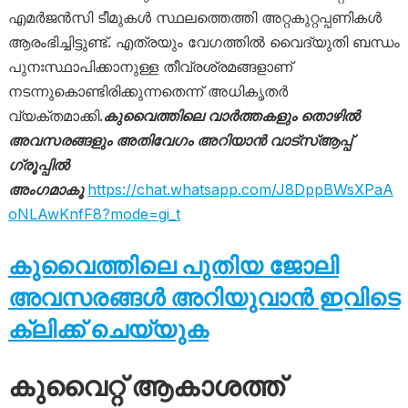
എമർജൻസി ടീമുകൾ സ്ഥലത്തെത്തി അറ്റകുറ്റപ്പണികൾ
ആരംഭിച്ചിട്ടുണ്ട്. എത്രയും വേഗത്തിൽ വൈദ്യുതി ബന്ധം
പുനഃസ്ഥാപിക്കാനുള്ള തീവ്രശ്രമങ്ങളാണ്
നടന്നുകൊണ്ടിരിക്കുന്നതെന്ന് അധികൃതർ
വ്യക്തമാക്കി.
കുവൈത്തിലെ വാർത്തകളും തൊഴിൽ
അവസരങ്ങളും അതിവേഗം അറിയാൻ വാട്സ്ആപ്പ്
ഗ്രൂപ്പിൽ
അംഗമാകൂ
https://chat.whatsapp.com/J8DppBWsXPaA
oNLAwKnfF8?mode=gi_t
കുവൈത്തിലെ പുതിയ ജോലി
അവസരങ്ങൾ അറിയുവാൻ ഇവിടെ
ക്ലിക്ക് ചെയ്യുക
കുവൈറ്റ് ആകാശത്ത്