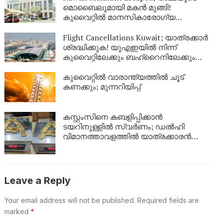
മൊബൈലുമായി മകൻ മുങ്ങി!
കുവൈറ്റിൽ മാനസികാരോഗ്യ
കേന്ദ്രത്തിൽ നിന്ന് ചാടിപ്പോയ
യുവാവിനായി പോലീസ് തിരച്ചിൽ
Flight Cancellations Kuwait; യാത്രക്കാർ
ശ്രദ്ധിക്കുക! യുഎഇയിൽ നിന്ന്
കുവൈറ്റിലേക്കും ബഹ്‌റൈനിലേക്കും
വിമാനങ്ങൾ റദ്ദാക്കി; പുതിയ വിവരങ്ങൾ
ഇങ്ങനെ
കുവൈറ്റിൽ വാരാന്ത്യത്തിൽ ചൂട്
കണക്കും; മുന്നറിയിപ്പ്
കസ്റ്റംസിനെ കബളിപ്പിക്കാൻ
ടയറിനുള്ളിൽ സ്വർണം; ഡൽഹി
വിമാനത്താവളത്തിൽ യാത്രക്കാരൻ
പിടിയിൽ
Leave a Reply
Your email address will not be published.
Required fields are
marked
*