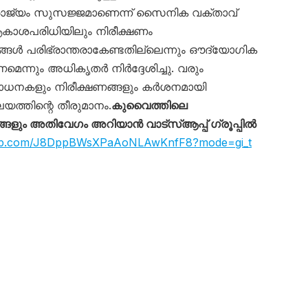
ാജ്യം സുസജ്ജമാണെന്ന് സൈനിക വക്താവ്
ആകാശപരിധിയിലും നിരീക്ഷണം
ങ്ങൾ പരിഭ്രാന്തരാകേണ്ടതില്ലെന്നും ഔദ്യോഗിക
ണമെന്നും അധികൃതർ നിർദ്ദേശിച്ചു. വരും
ോധനകളും നിരീക്ഷണങ്ങളും കർശനമായി
യത്തിന്റെ തീരുമാനം.
കുവൈത്തിലെ
ും അതിവേഗം അറിയാൻ വാട്സ്ആപ്പ് ഗ്രൂപ്പിൽ
sapp.com/J8DppBWsXPaAoNLAwKnfF8?mode=gi_t