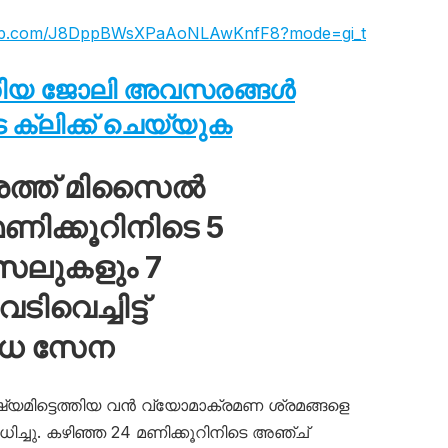
sapp.com/J8DppBWsXPaAoNLAwKnfF8?mode=gi_t
തിയ ജോലി അവസരങ്ങൾ
ക്ലിക്ക് ചെയ്യുക
ശത്ത് മിസൈൽ
ിക്കൂറിനിടെ 5
സൈലുകളും 7
വെച്ചിട്ട്
ോധ സേന
ഷ്യമിട്ടെത്തിയ വൻ വ്യോമാക്രമണ ശ്രമങ്ങളെ
ച്ചു. കഴിഞ്ഞ 24 മണിക്കൂറിനിടെ അഞ്ച്