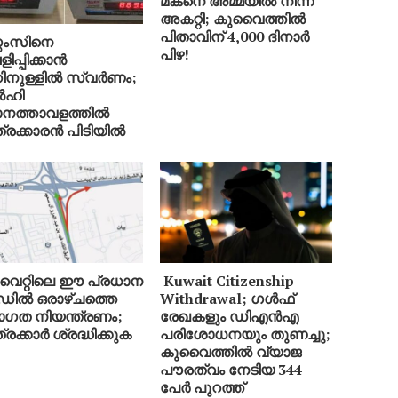
മകനെ അമ്മയിൽ നിന്ന്
അകറ്റി; കുവൈത്തിൽ
പിതാവിന് 4,000 ദിനാർ
റ്റംസിനെ
പിഴ!
ിപ്പിക്കാൻ
ിനുള്ളിൽ സ്വർണം;
ഹി
ാനത്താവളത്തിൽ
്രക്കാരൻ പിടിയിൽ
ൈറ്റിലെ ഈ പ്രധാന
Kuwait Citizenship
ിൽ ഒരാഴ്ചത്തെ
Withdrawal; ഗൾഫ്
ഗത നിയന്ത്രണം;
രേഖകളും ഡിഎൻഎ
രക്കാർ ശ്രദ്ധിക്കുക
പരിശോധനയും തുണച്ചു;
കുവൈത്തിൽ വ്യാജ
പൗരത്വം നേടിയ 344
പേർ പുറത്ത്