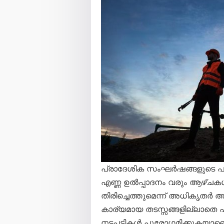
പ്രാദേശിക സംഘർഷങ്ങളുടെ പശ്ച
എണ്ണ ഉൽപ്പാദനം വരും ആഴ്ചകൾക്ക
തിരിച്ചെത്തുമെന്ന് അധികൃതർ അറ
കാര്യമായ തടസ്സങ്ങളില്ലാതെ പ
നടപടികൾ പുരോഗമിക്കുകയാണെന