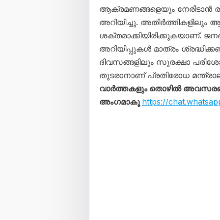
ആക്രമണങ്ങളെയും നേരിടാൻ ര
അറിയിച്ചു. അതിർത്തികളിലും 
ശക്തമാക്കിയിരിക്കുകയാണ്. ജന
അറിയിപ്പുകൾ മാത്രം ശ്രദ്ധിക്ക
ദിവസങ്ങളിലും സുരക്ഷാ പരിശ
തുടരാനാണ് പ്രതിരോധ മന്ത്രാല
വാർത്തകളും തൊഴിൽ അവസരങ്ങള
അംഗമാകൂ
https://chat.what