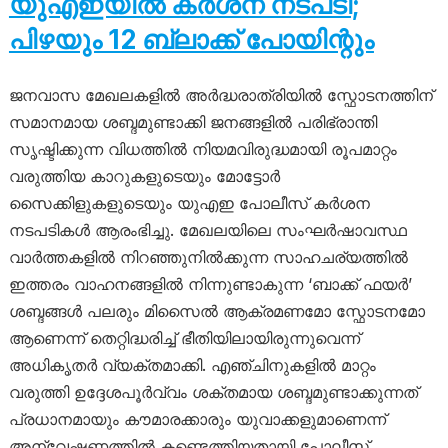
യുഎഇയിൽ കർശന നടപടി;
പിഴയും 12 ബ്ലാക്ക് പോയിന്റും
ജനവാസ മേഖലകളിൽ അർദ്ധരാത്രിയിൽ സ്ഫോടനത്തിന്
സമാനമായ ശബ്ദമുണ്ടാക്കി ജനങ്ങളിൽ പരിഭ്രാന്തി
സൃഷ്ടിക്കുന്ന വിധത്തിൽ നിയമവിരുദ്ധമായി രൂപമാറ്റം
വരുത്തിയ കാറുകളുടെയും മോട്ടോർ
സൈക്കിളുകളുടെയും യുഎഇ പോലീസ് കർശന
നടപടികൾ ആരംഭിച്ചു. മേഖലയിലെ സംഘർഷാവസ്ഥ
വാർത്തകളിൽ നിറഞ്ഞുനിൽക്കുന്ന സാഹചര്യത്തിൽ
ഇത്തരം വാഹനങ്ങളിൽ നിന്നുണ്ടാകുന്ന ‘ബാക്ക് ഫയർ’
ശബ്ദങ്ങൾ പലരും മിസൈൽ ആക്രമണമോ സ്ഫോടനമോ
ആണെന്ന് തെറ്റിദ്ധരിച്ച് ഭീതിയിലായിരുന്നുവെന്ന്
അധികൃതർ വ്യക്തമാക്കി. എഞ്ചിനുകളിൽ മാറ്റം
വരുത്തി ഉദ്ദേശപൂർവ്വം ശക്തമായ ശബ്ദമുണ്ടാക്കുന്നത്
പ്രധാനമായും കൗമാരക്കാരും യുവാക്കളുമാണെന്ന്
അന്വേഷണത്തിൽ കണ്ടെത്തിയതായി പോലീസ്