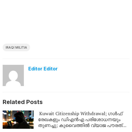
IRAQI MILITIA
Editor Editor
Related Posts
Kuwait Citizenship Withdrawal; ഗൾഫ്
രേഖകളും ഡിഎൻഎ പരിശോധനയും
തുണച്ചു; കുവൈത്തിൽ വ്യാജ പൗരത്വം
നേടിയ 344 പേർ പുറത്ത്