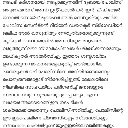
നടപടി കർശനമായി നടപ്പാക്കുന്നതിന് ദുബായ് പോലീസ്
ഓപ്പറേഷൻസ് അസിസ്റ്റന്റ് കമാൻഡർ-ഇൻ-ചീഫ് മേജർ
ജനറൽ സെയ്ഫ് മുഹൈർ അൽ മസ്‌റൂയിയും ഷാർജ
പോലീസ് സെൻട്രൽ റീജിയൻ ഡയറക്ടർ ബ്രിഗേഡിയർ
ഖലീഫ അൽ ഖസൂനിയും നേതൃത്വമൊരുക്കുന്നുണ്ട്.
കുട്ടികൾ വാഹനങ്ങളിൽ അനധികൃത മാറ്റങ്ങൾ
വരുത്തുന്നില്ലെന്ന് മാതാപിതാക്കൾ ശ്രദ്ധിക്കണമെന്നും
അധികൃതർ അഭ്യർത്ഥിച്ചു. ഇത്തരം ശബ്ദശല്യം
ഉണ്ടാക്കുന്ന വാഹനങ്ങളെക്കുറിച്ച് ഔദ്യോഗിക
ചാനലുകൾ വഴി പോലീസിനെ അറിയിക്കണമെന്നും
പൊതുജനങ്ങളോട് നിർദേശിച്ചിട്ടുണ്ട്. മേഖലയിലെ
നിലവിലെ സാഹചര്യം പരിഗണിച്ച് ജനങ്ങളുടെ
സമാധാനവും സുരക്ഷയും ഉറപ്പാക്കുക എന്ന
ലക്ഷ്യത്തോടെയാണ് ഈ നടപടികൾ
ശക്തമാക്കിയതെന്നും പോലീസ് അറിയിച്ചു. പോലീസിന്റെ
ഈ ഇടപെടലിനെ പ്രവാസികളും സ്വദേശികളും
സ്വാഗതം ചെയ്തിട്ടുണ്ട്.
യുഎഇയിലെ വാർത്തകളും