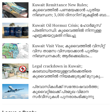
Kuwait Remittance New Rules;
കുവൈത്തിൽ പണമയക്കാൻ പുതിയ
നിബന്ധന; 3,000 ദിനാറിന് മുകളിൽ ബാങ്ക്
സ്റ്റേറ്റ്‌മെന്റ് നിർബന്ധം
Kuwait Oil Hormuz Crisis; ഹോർമുസ്
പ്രതിസന്ധി: കുവൈത്തിൽ നിന്നുള്ള
എണ്ണക്കയറ്റുമതി നിലച്ചു
Kuwait Visit Visa; കുവൈത്തിൽ വിസിറ്റ്
വിസ താമസ വിസയാക്കാൻ പുതിയ
നിബന്ധനകൾ; ആർക്കെല്ലാം
അപേക്ഷിക്കാം?
Legal crackdown in Kuwait;
കടബാധ്യതയുള്ളവർക്കെതിരെ
കുവൈത്തിൽ നിയമക്കുരുക്ക് മുറുകുന്നു;
ജൂണിൽ മാത്രം 4,357 പേർക്ക്
യാത്രാവിലക്ക്
പ്രവാസികൾക്ക് സന്തോഷവാർത്ത;
കുവൈറ്റിലേക്ക് പ്രമുഖ വിമാന
സർവീസുകൾ പുനരാരംഭിക്കുന്നു