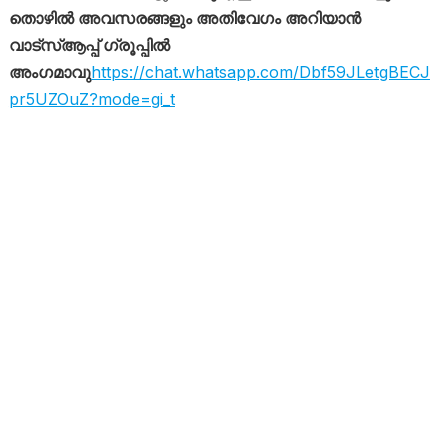
തൊഴിൽ അവസരങ്ങളും അതിവേഗം അറിയാൻ
വാട്സ്ആപ്പ് ഗ്രൂപ്പിൽ
അംഗമാവു
https://chat.whatsapp.com/Dbf59JLetgBECJ
pr5UZOuZ?mode=gi_t