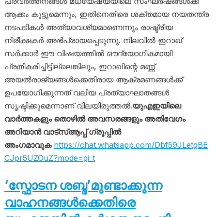
പ്രവർത്തനങ്ങൾ മധ്യേഷ്യയിലെ സംഘർഷങ്ങൾക്ക്
ആക്കം കൂട്ടുമെന്നും, ഇതിനെതിരെ ശക്തമായ നയതന്ത്ര
നടപടികൾ അത്യാവശ്യമാണെന്നും രാഷ്ട്രീയ
നിരീക്ഷകർ അഭിപ്രായപ്പെടുന്നു. നിലവിൽ ഇറാഖ്
സർക്കാർ ഈ വിഷയത്തിൽ ഔദ്യോഗികമായി
പ്രതികരിച്ചിട്ടില്ലെങ്കിലും, ഇറാഖിന്റെ മണ്ണ്
അയൽരാജ്യങ്ങൾക്കെതിരായ ആക്രമണങ്ങൾക്ക്
ഉപയോഗിക്കുന്നത് വലിയ പ്രത്യാഘാതങ്ങൾ
സൃഷ്ടിക്കുമെന്നാണ് വിലയിരുത്തൽ.
യുഎഇയിലെ
വാർത്തകളും തൊഴിൽ അവസരങ്ങളും അതിവേഗം
അറിയാൻ വാട്സ്ആപ്പ് ഗ്രൂപ്പിൽ
അംഗമാവുക
https://chat.whatsapp.com/Dbf59JLetgBE
CJpr5UZOuZ?mode=gi_t
‘സ്ഫോടന ശബ്ദ’മുണ്ടാക്കുന്ന
വാഹനങ്ങൾക്കെതിരെ